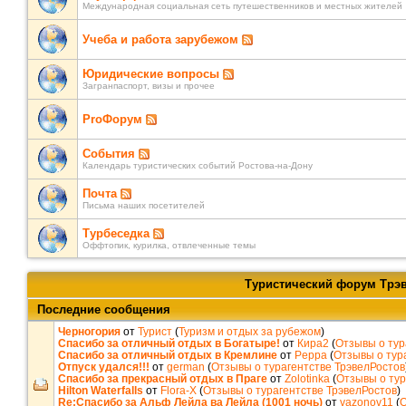
Международная социальная сеть путешественников и местных жителей
Учеба и работа зарубежом
Юридические вопросы
Загранпаспорт, визы и прочее
ProФорум
События
Календарь туристических событий Ростова-на-Дону
Почта
Письма наших посетителей
Турбеседка
Оффтопик, курилка, отвлеченные темы
Туристический форум Трэ
Последние сообщения
Черногория
от
Турист
(
Туризм и отдых за рубежом
)
Спасибо за отличный отдых в Богатыре!
от
Кира2
(
Отзывы о тур
Спасибо за отличный отдых в Кремлине
от
Peppa
(
Отзывы о тур
Отпуск удался!!!
от
german
(
Отзывы о турагентстве ТрэвелРостов
Спасибо за прекрасный отдых в Праге
от
Zolotinka
(
Отзывы о тур
Hilton Waterfalls
от
Flora-X
(
Отзывы о турагентстве ТрэвелРостов
)
Re:Спасибо за Альф Лейла ва Лейла (1001 ночь)
от
vazonov11
(
О