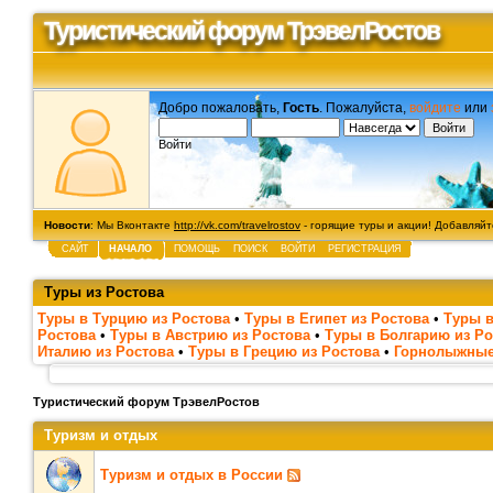
Туристический форум ТрэвелРостов
Добро пожаловать,
Гость
. Пожалуйста,
войдите
или
Войти
Новости
: Мы Вконтакте
http://vk.com/travelrostov
- горящие туры и акции! Добавляйте
САЙТ
НАЧАЛО
ПОМОЩЬ
ПОИСК
ВОЙТИ
РЕГИСТРАЦИЯ
Туры из Ростова
Туры в Турцию из Ростова
•
Туры в Египет из Ростова
•
Туры в
Ростова
•
Туры в Австрию из Ростова
•
Туры в Болгарию из Ро
Италию из Ростова
•
Туры в Грецию из Ростова
•
Горнолыжные
Туристический форум ТрэвелРостов
Туризм и отдых
Туризм и отдых в России