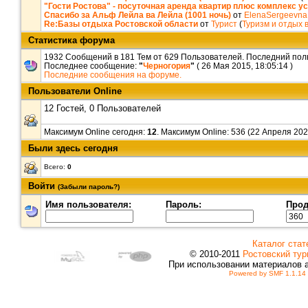
"Гости Ростова" - посуточная аренда квартир плюс комплекс у
Спасибо за Альф Лейла ва Лейла (1001 ночь)
от
ElenaSergeevna
Re:Базы отдыха Ростовской области
от
Турист
(
Туризм и отдых 
Статистика форума
1932 Сообщений в 181 Тем от 629 Пользователей. Последний пол
Последнее сообщение:
"
Черногория
"
( 26 Мая 2015, 18:05:14 )
Последние сообщения на форуме.
Пользователи Online
12 Гостей, 0 Пользователей
Максимум Online сегодня:
12
. Максимум Online: 536 (22 Апреля 202
Были здесь сегодня
Всего:
0
Войти
(Забыли пароль?)
Имя пользователя:
Пароль:
Прод
Каталог стат
© 2010-2011
Ростовский тур
При использовании материалов 
Powered by SMF 1.1.14