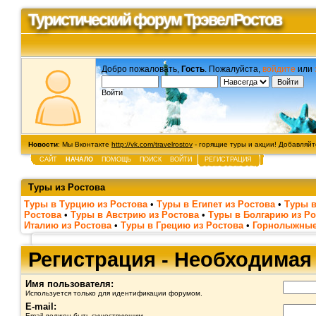
Туристический форум ТрэвелРостов
Добро пожаловать,
Гость
. Пожалуйста,
войдите
или
Войти
Новости
: Мы Вконтакте
http://vk.com/travelrostov
- горящие туры и акции! Добавляйте
САЙТ
НАЧАЛО
ПОМОЩЬ
ПОИСК
ВОЙТИ
РЕГИСТРАЦИЯ
Туры из Ростова
Туры в Турцию из Ростова
•
Туры в Египет из Ростова
•
Туры в
Ростова
•
Туры в Австрию из Ростова
•
Туры в Болгарию из Ро
Италию из Ростова
•
Туры в Грецию из Ростова
•
Горнолыжные
Регистрация - Необходима
Имя пользователя:
Используется только для идентификации форумом.
E-mail:
Email должен быть существующим.