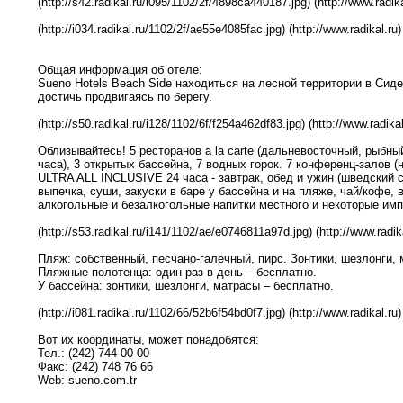
(http://s42.radikal.ru/i095/1102/2f/4898ca440187.jpg) (http://www.radika
(http://i034.radikal.ru/1102/2f/ae55e4085fac.jpg) (http://www.radikal.ru)
Общая информация об отеле:
Sueno Hotels Beach Side находиться на лесной территории в Сид
достичь продвигаясь по берегу.
(http://s50.radikal.ru/i128/1102/6f/f254a462df83.jpg) (http://www.radikal
Облизывайтесь! 5 ресторанов a la сartе (дальневосточный, рыбный
часа), 3 открытых бассейна, 7 водных горок. 7 конференц-залов (н
ULTRA ALL INCLUSIVE 24 часа - завтрак, обед и ужин (шведский 
выпечка, суши, закуски в баре у бассейна и на пляже, чай/кофе, 
алкогольные и безалкогольные напитки местного и некоторые имп
(http://s53.radikal.ru/i141/1102/ae/e0746811a97d.jpg) (http://www.radik
Пляж: собственный, песчано-галечный, пирс. Зонтики, шезлонги, 
Пляжные полотенца: один раз в день – бесплатно.
У бассейна: зонтики, шезлонги, матрасы – бесплатно.
(http://i081.radikal.ru/1102/66/52b6f54bd0f7.jpg) (http://www.radikal.ru)
Вот их координаты, может понадобятся:
Тел.: (242) 744 00 00
Факс: (242) 748 76 66
Web: sueno.com.tr