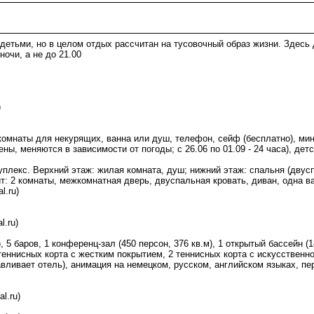
детьми, но в целом отдых рассчитан на тусовочный образ жизни. Здесь 
ночи, а не до 21.00
)
 комнаты для некурящих, ванна или душ, телефон, сейф (бесплатно), мин
ны, меняются в зависимости от погоды; с 26.06 по 01.09 - 24 часа), детс
 дуплекс. Верхний этаж: жилая комната, душ; нижний этаж: спальня (двусп
оит: 2 комнаты, межкомнатная дверь, двуспальная кровать, диван, одна в
l.ru)
l.ru)
 5 баров, 1 конференц-зал (450 персон, 376 кв.м), 1 открытый бассейн (18
4 теннисных корта с жестким покрытием, 2 теннисных корта с искусственно
авливает отель), анимация на немецком, русском, английском языках, п
al.ru)