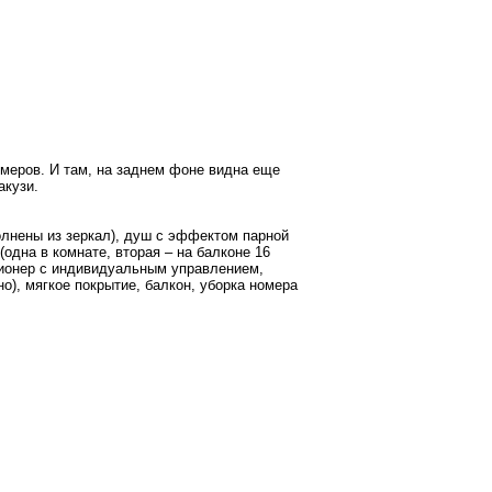
змеров. И там, на заднем фоне видна еще
акузи.
олнены из зеркал), душ с эффектом парной
(одна в комнате, вторая – на балконе 16
иционер с индивидуальным управлением,
о), мягкое покрытие, балкон, уборка номера