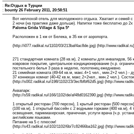
:
Re:Отдых в Турции
:
bounty
26 February 2011, 20:58:51
Вот неплохой отель для молодежного отдыха. Хватает и семей с 
2 ночи (на практике даже дольше). Напитки тоже бесплатно до 2х 
Paloma Grida Village & Spa 5*
Расположен в 1 км от Белека, в 35 км от аэропорта.
(http://i077.radikal.ru/1102/03/213baf4ac8de.jpg) (http://www.radikal.ru
271 стандартная комната (28 кв.м), 2 комнаты для инвалидов, 56
ковровое покрытие, центральное кондиционирование (ч.р. ограниче
постельного белья 3 раза в неделю, полотенец ежедневно.
21 семейная комната (49-64 кв.м, макс.4+1 чел., мин.2+2 чел.) -
37 коннекшн комнат (40-42 кв.м, макс.2+2чел., мин.2 чел.). Сост
(http://s002.radikal.ru/i198/1102/23/3ecfbfbf62d5.jpg) (http://www.radika
Аквапарк:
(http://s59.radikal.ru/i166/1102/de/af48d0162390.jpg) (http://www.radika
1 открытый ресторан (700 персон), 1 крытый ресторан (500 персон),
(100 кв.м), 1 открытый бассейн с 2 водными горками (400 кв.м), 
освещения, парикмахерская, прачечная, услуги врача (ч.р. устан
английским языками.
Питание на 5 с плюсом!
(http://s43.radikal.ru/i102/1102/6b/7c82466ba162.jpg) (http://www.radik