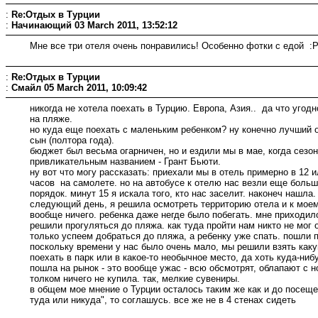
:
Re:Отдых в Турции
:
Начинающий
03 March 2011, 13:52:12
Мне все три отеля очень понравились! Особенно фотки с едой :P
:
Re:Отдых в Турции
:
Смайл
05 March 2011, 10:09:42
никогда не хотела поехать в Турцию. Европа, Азия.. да что угод
на пляже.
но куда еще поехать с маленьким ребенком? ну конечно лучший от
сын (полтора года).
бюджет был весьма огарничен, но и ездили мы в мае, когда сезо
привликательным названием - Грант Бьюти.
ну вот что могу рассказать: приехали мы в отель примерно в 12 ил
часов на самолете. но на автобусе к отелю нас везли еще больше
порядок. минут 15 я искала того, кто нас заселит. наконеч нашла
следующий день, я решила осмотреть территорию отела и к моем
вообще ничего. ребенка даже негде было побегать. мне приходилос
решили прогуляться до пляжа. как туда пройти нам никто не мог о
только успеем добраться до пляжа, а ребенку уже спать. пошли 
поскольку времени у нас было очень мало, мы решили взять какую
поехать в парк или в какое-то необычное место, да хоть куда-ниб
пошла на рынок - это вообще ужас - всю обсмотрят, облапают с ног
толком ничего не купила. так, мелкие сувениры.
в общем мое мнение о Турции осталось таким же как и до посеще
туда или никуда", то соглашусь. все же не в 4 стенах сидеть