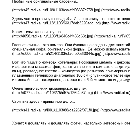
Необычные оригинальные бассейны...
(http://s45.radikal.ru/i109/1103/ca/afd03637c758.jpg) (http://www.radika
Здесь часто организуют свадьбы. И все стилизуют соответственн
(http://s47.radikal.ru/i118/1103/66/17deb3220adc.jpg) (http://www.radik
Кормят изысканно и вкусно...
(http://i058.radikal.ru/1103/f1/840c4f436c63t.jpg) (http://radikal.ru/F/
Главная фишка - это номера. Они буквально созданы для занятий
специальная софа, оригинальной формы. Ее можно использовать 
(http://s006.radikal.ru/i214/1103/cb/efb0e8f0044c.jpg) (http://www.radik
Вот что пишут о номерах хотельеры: Роскошная мебель и декорац
и эффектом массажа, фен, халат и тапочки, в комнате спа-джакузи
кв.м), раскладное кресло – камасутра (по размерам соизмеримо 
плазменный телевизор диагональю 106 см (спутниковое телевидени
и смена белья – ежедневно, а также в любой момент по индивид
Очень много всяких дизайнерских штучек
(http://i077.radikal.ru/1103/75/d57a126f4e37.jpg) (http://www.radikal.ru
Стриптиз здесь - привычное дело...
(http://s41.radikal.ru/i091/1103/88/ca2262f071f0.jpg) (http://www.radika
Хочется добавлять и добавлять фотки, настолько интересный оте