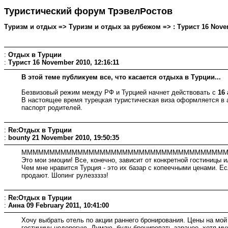
Туристический форум ТрэвелРостов
Туризм и отдых => Туризм и отдых за рубежом => : Турист 16 Novem
:
Отдых в Турции
:
Турист
16 November 2010, 12:16:11
В этой теме публикуем все, что касается отдыха в Турции...
Безвизовый режим между РФ и Турцией начнет действовать с
16
В настоящее время турецкая туристическая виза оформляется в а
паспорт родителей.
:
Re:Отдых в Турции
:
bounty
21 November 2010, 19:50:35
ММММММММММММММММММММММММММММММММММММММ
Это мои эмоции! Все, конечно, зависит от конкретной гостиницы и
Чем мне нравится Турция - это их базар с копеечными ценами. Ес
продают. Шопинг рулеззззз!
:
Re:Отдых в Турции
:
Анна
09 February 2011, 10:41:00
Хочу выбрать отель по акции раннего бронирования. Цены на мой
гостиницу недорогую. Думаю, буду бронировать заранее, хотя му