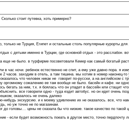
 Сколько стоит путевка, хоть примерно?
но, только не Турция, Египет и остальные столь популярные курорты для
дых с детьми именно в Турции, где основной отдых - это расслабон. вот
на еще не было. в турфирме посоветовали Кемер как самый богатый раст
и в час ночи. ребенок естественно не спит, а ему уже давно пора. я изму
 2 часов. заходим в отель, а там тишина. мы хотим в номер наконец-то 
. оказалось что человек никак не говорит по-русски, а на английском с т
у оргомному сожалению ее там вообще не было. басейн и кафе. ни одно
ь бегать за ним, т.к. я боялась что он упадет в бассейн или стащит что
бъяснить. все говорили одно - туда ездит автобус. но он идет очень позд
пешком, оказалось не очень далеко
-нибудь экскурсию. и к моему удивлению их не оказалось. все, что нам
удь, но уж точно не по магазинам.
 до головы.... цены не сказала бы что низкие. такое качество по такой ц
ние - если будет возможность поеать в другое место, точно пердпочту л