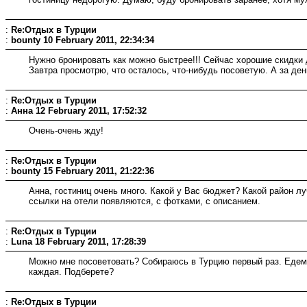
:
Re:Отдых в Турции
:
bounty
10 February 2011, 22:34:34
Нужно бронировать как можно быстрее!!! Сейчас хорошие скидки
Завтра просмотрю, что осталось, что-нибудь посоветую. А за де
:
Re:Отдых в Турции
:
Анна
12 February 2011, 17:52:32
Очень-очень жду!
:
Re:Отдых в Турции
:
bounty
15 February 2011, 21:22:36
Анна, гостиниц очень много. Какой у Вас бюджет? Какой район лу
ссылки на отели появляются, с фотками, с описанием.
:
Re:Отдых в Турции
:
Luna
18 February 2011, 17:28:39
Можно мне посоветовать? Собираюсь в Турцию первый раз. Едем в
каждая. Подберете?
:
Re:Отдых в Турции