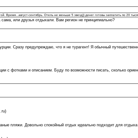
й. Время...август-сентябрь. Отель не меньше 5 звезд)) денег готовы заплатить по 20 тыс
а сама, или друзья отдыхали. Вам регион не принципиально?
турции. Сразу предупреждаю, что я не турагент! Я обычный путешествен
ции с фотками и описанием. Буду по возможности писать, сколько ориен
.ru)
счаные пляжи. Довольно спокойный отдых идеально подходит для отдыха 