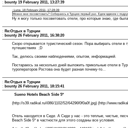
:
bounty
19 February 2011, 13:27:39
: Luna 18 February 2011, 17:28:39
Можно мне посоветовать? Собираюсь в Турцию первый раз. Едем вдвоем с подруго
Ну я могу только посоветовать отели, про которые знаю, где был
:
Re:Отдых в Турции
:
bounty
26 February 2011, 16:38:20
Скоро открывается туристический сезон. Пора выбирать отели в 
путешествиях ;D
Так, делюсь своими наблюдениями, опытом, информацией.
Постараюсь за несколько дней выложить прикольные отели в Тур
туроператоров Ростова она будет разная почему-то...
:
Re:Отдых в Турции
:
bounty
26 February 2011, 18:15:41
Sueno Hotels Beach Side 5*
(http://s39.radikal.ru/i086/1102/52/64296f0f0a0f.jpg) (http://www.radikal
Отель находится в Сиде. А Сиде у нас - это теплые, чистые, пе
Beach Side 5* в частности для этого созданы все условия.