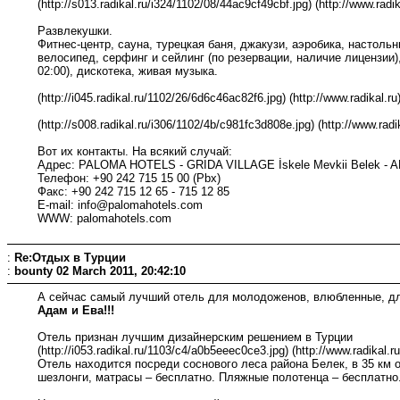
(http://s013.radikal.ru/i324/1102/08/44ac9cf49cbf.jpg) (http://www.radik
Развлекушки.
Фитнес-центр, сауна, турецкая баня, джакузи, аэробика, настоль
велосипед, серфинг и сейлинг (по резервации, наличие лицензии)
02:00), дискотека, живая музыка.
(http://i045.radikal.ru/1102/26/6d6c46ac82f6.jpg) (http://www.radikal.ru
(http://s008.radikal.ru/i306/1102/4b/c981fc3d808e.jpg) (http://www.radik
Вот их контакты. На всякий случай:
Адрес: PALOMA HOTELS - GRIDA VILLAGE İskele Mevkii Belek -
Телефон: +90 242 715 15 00 (Pbx)
Факс: +90 242 715 12 65 - 715 12 85
E-mail: info@palomahotels.com
WWW: palomahotels.com
:
Re:Отдых в Турции
:
bounty
02 March 2011, 20:42:10
А сейчас самый лучший отель для молодоженов, влюбленные, для 
Адам и Ева!!!
Отель признан лучшим дизайнерским решением в Турции
(http://i053.radikal.ru/1103/c4/a0b5eeec0ce3.jpg) (http://www.radikal.ru
Отель находится посреди соснового леса района Белек, в 35 км о
шезлонги, матрасы – бесплатно. Пляжные полотенца – бесплатно.