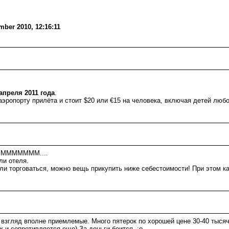
ber 2010, 12:16:11
 апреля 2011 года
.
эропорту прилёта и стоит $20 или €15 на человека, включая детей любо
ММММММ....
ли отеля.
ли торговаться, можно вещь прикупить ниже себестоимости! При этом ка
 взгляд вполне приемлемые. Много пятерок по хорошей цене 30-40 тысяч 
ж и сопротивляется еще) За деньги боится :o