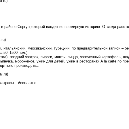
l.ru)
е в районе Соргун,который входит во всемирную историю. Отсюда рассто
.ru)
, итальянский, мексиканский, турецкий, по предварительной записи – бе
а 50–1500 чел.).
стол), поздний завтрак, пироги, манты, пицца, запеченный картофель, ш
выпечка, мороженое, ужин для детей, ужин в ресторанах A la carte по пр
ортного производства.
al.ru)
матрасы – бесплатно.