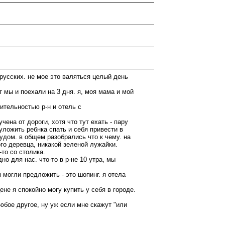
 русских. не мое это валяться целый день
 мы и поехали на 3 дня. я, моя мама и мой
ительностью р-н и отель с
чена от дороги, хотя что тут ехать - пару
уложить ребнка спать и себя привести в
рудом. в общем разобрались что к чему. на
го деревца, никакой зеленой лужайки.
-то со столика.
но для нас. что-то в р-не 10 утра, мы
 могли предложить - это шопинг. я отела
ене я спокойно могу купить у себя в городе.
юбое другое, ну уж если мне скажут "или