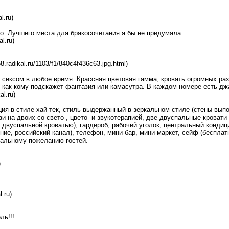
l.ru)
о. Лучшего места для бракосочетания я бы не придумала...
al.ru)
i058.radikal.ru/1103/f1/840c4f436c63.jpg.html)
 сексом в любое время. Крассная цветовая гамма, кровать огромных ра
как кому подскажет фантазия или камасутра. В каждом номере есть дж
al.ru)
ия в стиле хай-тек, стиль выдержанный в зеркальном стиле (стены вып
 на двоих со свето-, цвето- и звукотерапией, две двуспальные кровати 
с двуспальной кроватью), гардероб, рабочий уголок, центральный конд
е, российский канал), телефон, мини-бар, мини-маркет, сейф (бесплатн
уальному пожеланию гостей.
)
l.ru)
ль!!!