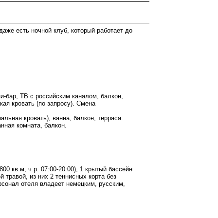
даже есть ночной клуб, который работает до
и-бар, ТВ с российским каналом, балкон,
кая кровать (по запросу). Смена
альная кровать), ванна, балкон, терраса.
анная комната, балкон.
00 кв.м, ч.р. 07:00-20:00), 1 крытый бассейн
й травой, из них 2 теннисных корта без
ерсонал отеля владеет немецким, русским,