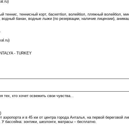
al.ru)
ный теннис, теннисный корт, баскетбол, волейбол, пляжный волейбол, м
, водный банан, водные лыжи (по резервации, наличие лицензии), анимац
)
al.ru)
 ANTALYA - TURKEY
тех, кто хочет освежить свои чувства...
)
т аэропорта и в 45 км от центра города Анталья, на первой береговой л
 У бассейна: зонтики, шезлонги, матрасы – бесплатно.