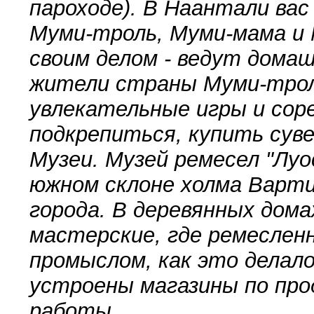
пароходе). В Наантали ва
Муми-троль, Муми-мама и 
своим делом - ведут дома
жители страны Муми-трол
увлекательные игры и сор
подкрепиться, купить сув
Музеи. Музей ремесел "Лу
южном склоне холма Варти
города. В деревянных дом
мастерские, где ремесле
промыслом, как это делало
устроены магазины по про
работы.