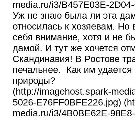
media.ru/i3/B457E03E-2D0
Уж не знаю была ли эта да
относилась к хозяевам. Но
себя внимание, хотя и не 
дамой. И тут же хочется от
Скандинавия! В Ростове тр
печальнее. Как им удается
природы?
(http://imagehost.spark-me
5026-E76FF0BFE226.jpg) (htt
media.ru/i3/4B0BE62E-98E8