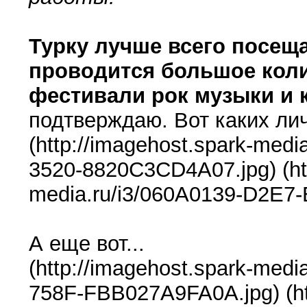
Турку лучше всего посеща
проводится большое кол
фестивали рок музыки и 
подтверждаю. Вот каких ли
(http://imagehost.spark-med
3520-8820C3CD4A07.jpg) (htt
media.ru/i3/060A0139-D2E7
А еще вот...
(http://imagehost.spark-me
758F-FBB027A9FA0A.jpg) (htt