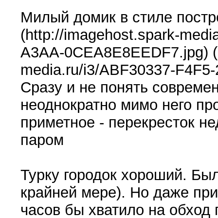
Милый домик в стиле постро
(http://imagehost.spark-med
A3AA-0CEA8E8EEDF7.jpg) (ht
media.ru/i3/ABF30337-F4F
Сразу и не понять современ
неоднократно мимо него пр
приметное - перекресток не
паром
Турку городок хороший. Был
крайней мере). Но даже пр
часов бы хватило на обход 