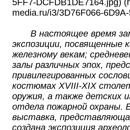
5FF7-DCFDB1DE7164.jpg) (ht
media.ru/i3/3D76F066-6D9A
В настоящее время зам
экспозиции, посвященные к
железному векам; среднев
залы различных эпох, пред
привилегированных сослов
костюмах XVIII-XIX столет
оружия, а также детских 
отдела пожарной охраны. 
выставка, представляющая
создана экспозиция археол