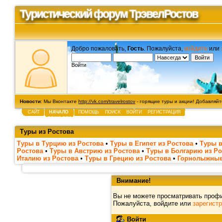
Туристический форум ТрэвелРостов
Добро пожаловать,
Гость
. Пожалуйста,
войдите
или
Войти
Новости
: Мы Вконтакте
http://vk.com/travelrostov
- горящие туры и акции! Добавляйте
САЙТ
НАЧАЛО
ПОМОЩЬ
ПОИСК
ВОЙТИ
РЕГИСТРАЦИЯ
Туры из Ростова
Туры в Турцию из Ростова
•
Туры в Египет из Ростова
•
Туры в
Ростова
•
Туры в Австрию из Ростова
•
Туры в Болгарию из Ро
Италию из Ростова
•
Туры в Грецию из Ростова
•
Горнолыжные
Внимание!
Вы не можете просматривать проф
Пожалуйста, войдите или
зарегист
Войти