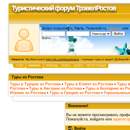
Туристический форум ТрэвелРостов
Добро пожаловать,
Гость
. Пожалуйста,
войдите
или
Войти
Новости
: Мы Вконтакте
http://vk.com/travelrostov
- горящие туры и акции! Добавляйте
САЙТ
НАЧАЛО
ПОМОЩЬ
ПОИСК
ВОЙТИ
РЕГИСТРАЦИЯ
Туры из Ростова
Туры в Турцию из Ростова
•
Туры в Египет из Ростова
•
Туры в
Ростова
•
Туры в Австрию из Ростова
•
Туры в Болгарию из Ро
Италию из Ростова
•
Туры в Грецию из Ростова
•
Горнолыжные
Внимание!
Вы не можете просматривать проф
Пожалуйста, войдите или
зарегист
Войти