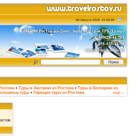
06 Августа 2026, 21:09:00
?
344090 Ростов-на-Дону, Зорге 31/1 (р-н ТРК Талер)
8(863)29-44-203
8-951-835-14-98
mail@travelrostov.ru
Ростова
•
Туры в Австрию из Ростова
•
Туры в Болгарию из
нолыжные туры
•
Горящие туры из Ростова
еще→
остов.