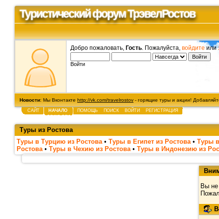
Туристический форум ТрэвелРостов
Добро пожаловать,
Гость
. Пожалуйста,
войдите
или
Войти
Новости
: Мы Вконтакте
http://vk.com/travelrostov
- горящие туры и акции! Добавляйте
САЙТ
НАЧАЛО
ПОМОЩЬ
ПОИСК
ВОЙТИ
РЕГИСТРАЦИЯ
Туры из Ростова
Туры в Турцию из Ростова
•
Туры в Египет из Ростова
•
Туры в
Ростова
•
Туры в Чехию из Ростова
•
Туры в Индонезию из Ро
Вним
Вы не
Пожал
В