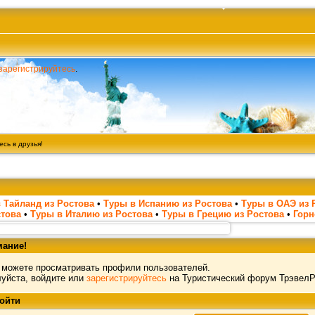
зарегистрируйтесь
.
сь в друзья!
 Тайланд из Ростова
•
Туры в Испанию из Ростова
•
Туры в ОАЭ из 
стова
•
Туры в Италию из Ростова
•
Туры в Грецию из Ростова
•
Гор
ание!
 можете просматривать профили пользователей.
уйста, войдите или
зарегистрируйтесь
на Туристический форум ТрэвелР
ойти