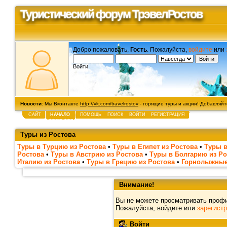
Туристический форум ТрэвелРостов
Добро пожаловать,
Гость
. Пожалуйста,
войдите
или
Войти
Новости
: Мы Вконтакте
http://vk.com/travelrostov
- горящие туры и акции! Добавляйте
САЙТ
НАЧАЛО
ПОМОЩЬ
ПОИСК
ВОЙТИ
РЕГИСТРАЦИЯ
Туры из Ростова
Туры в Турцию из Ростова
•
Туры в Египет из Ростова
•
Туры в
Ростова
•
Туры в Австрию из Ростова
•
Туры в Болгарию из Ро
Италию из Ростова
•
Туры в Грецию из Ростова
•
Горнолыжные
Внимание!
Вы не можете просматривать проф
Пожалуйста, войдите или
зарегист
Войти