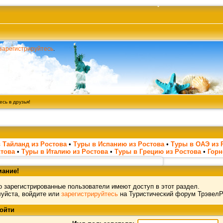
зарегистрируйтесь
.
сь в друзья!
 Тайланд из Ростова
•
Туры в Испанию из Ростова
•
Туры в ОАЭ из 
стова
•
Туры в Италию из Ростова
•
Туры в Грецию из Ростова
•
Гор
ание!
о зарегистрированные пользователи имеют доступ в этот раздел.
уйста, войдите или
зарегистрируйтесь
на Туристический форум ТрэвелР
ойти