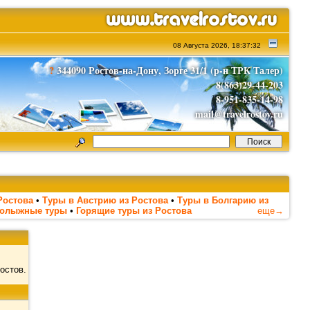
08 Августа 2026, 18:37:32
?
344090 Ростов-на-Дону, Зорге 31/1 (р-н ТРК Талер)
8(863)29-44-203
8-951-835-14-98
mail@travelrostov.ru
Ростова
•
Туры в Австрию из Ростова
•
Туры в Болгарию из
нолыжные туры
•
Горящие туры из Ростова
еще→
остов.