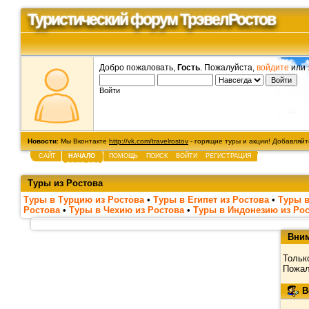
Туристический форум ТрэвелРостов
Добро пожаловать,
Гость
. Пожалуйста,
войдите
или
Войти
Новости
: Мы Вконтакте
http://vk.com/travelrostov
- горящие туры и акции! Добавляйте
САЙТ
НАЧАЛО
ПОМОЩЬ
ПОИСК
ВОЙТИ
РЕГИСТРАЦИЯ
Туры из Ростова
Туры в Турцию из Ростова
•
Туры в Египет из Ростова
•
Туры в
Ростова
•
Туры в Чехию из Ростова
•
Туры в Индонезию из Ро
Вним
Тольк
Пожал
В