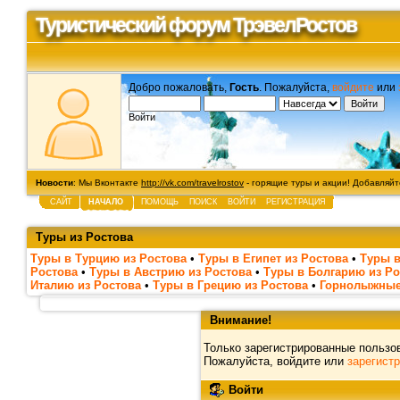
Туристический форум ТрэвелРостов
Добро пожаловать,
Гость
. Пожалуйста,
войдите
или
Войти
Новости
: Мы Вконтакте
http://vk.com/travelrostov
- горящие туры и акции! Добавляйте
САЙТ
НАЧАЛО
ПОМОЩЬ
ПОИСК
ВОЙТИ
РЕГИСТРАЦИЯ
Туры из Ростова
Туры в Турцию из Ростова
•
Туры в Египет из Ростова
•
Туры в
Ростова
•
Туры в Австрию из Ростова
•
Туры в Болгарию из Ро
Италию из Ростова
•
Туры в Грецию из Ростова
•
Горнолыжные
Внимание!
Только зарегистрированные пользов
Пожалуйста, войдите или
зарегист
Войти