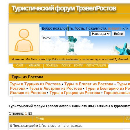
Туристический форум ТрэвелРостов
Добро пожаловать,
Гость
. Пожалуйста,
войдите
или
Войти
Новости
: Мы Вконтакте
http://vk.com/travelrostov
- горящие туры и акции! Добавляйте
САЙТ
НАЧАЛО
ПОМОЩЬ
ПОИСК
ВОЙТИ
РЕГИСТРАЦИЯ
Туры из Ростова
Туры в Турцию из Ростова
•
Туры в Египет из Ростова
•
Туры в
Ростова
•
Туры в Австрию из Ростова
•
Туры в Болгарию из Ро
Италию из Ростова
•
Туры в Грецию из Ростова
•
Горнолыжные
Туристический форум ТрэвелРостов
>
Наши отзывы
>
Отзывы о турагентс
Страниц:
1
[
2
]
Тема
А
0 Пользователей и 1 Гость смотрят этот раздел.