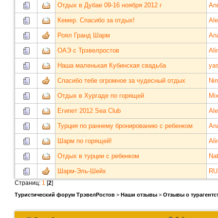
Отдых в Дубае 09-16 ноября 2012 г
An
Кемер. Спасибо за отдых!
Al
Роял Гранд Шарм
An
ОАЭ с Трэвелростов
Ali
Наша маленькая Кубинская свадьба
ya
Спасибо тебе огромное за чудесный отдых
Ni
Отдых в Хургаде по горящей
Mix
Египет 2012 Sea Club
Al
Турция по раннему бронированию с ребенком
An
Шарм по горящей!
Ali
Отдых в турции с ребенком
Nat
Шарм-Эль-Шейх
RU
Страниц:
1
[
2
]
Туристический форум ТрэвелРостов
>
Наши отзывы
>
Отзывы о турагентс