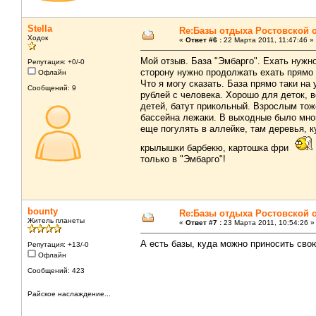
Stella
Re:Базы отдыха Ростовской 
Ходок
«
Ответ #6 :
22 Марта 2011, 11:47:46 »
Мой отзыв. База "Эмбарго". Ехать нужно
Репутация: +0/-0
сторону нужно продолжать ехать прямо 
Офлайн
Что я могу сказать. База прямо таки на
Сообщений: 9
рублей с человека. Хорошо для деток, в
детей, батут прикольный. Взрослым тож
бассейна лежаки. В выходные было мно
еще погулять в аллейке, там деревья, к
крылышки барбекю, картошка фри
только в "Эмбарго"!
bounty
Re:Базы отдыха Ростовской 
Житель планеты
«
Ответ #7 :
23 Марта 2011, 10:54:26 »
А есть базы, куда можно приносить св
Репутация: +13/-0
Офлайн
Сообщений: 423
Райское наслаждение...