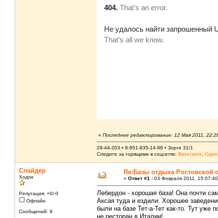
«
Последнее редактирование: 12 Мая 2011, 22:2
29-44-203 • 8-951-835-14-98 • Зорге 31/1
Следите за горящими в соцсетях:
Вконтакте
,
Одно
Слайдер
Re:Базы отдыха Ростовской 
Ходок
«
Ответ #1 :
03 Февраля 2011, 15:07:40
Лебердон - хорошая база! Она почти са
Репутация: +0/-0
Аксая туда и ездили. Хорошее заведени
Офлайн
были на базе Тет-а-Тет как-то. Тут уже
Сообщений: 9
не ресторан в Италии!