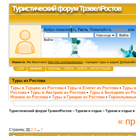
Туристический форум ТрэвелРостов
Добро пожаловать,
Гость
. Пожалуйста,
войдите
или
Войти
Новости
: Мы Вконтакте
http://vk.com/travelrostov
- горящие туры и акции! Добавляйте
САЙТ
НАЧАЛО
ПОМОЩЬ
ПОИСК
ВОЙТИ
РЕГИСТРАЦИЯ
Туры из Ростова
Туры в Турцию из Ростова
•
Туры в Египет из Ростова
•
Туры в
Ростова
•
Туры в Австрию из Ростова
•
Туры в Болгарию из Ро
Италию из Ростова
•
Туры в Грецию из Ростова
•
Горнолыжные
Туристический форум ТрэвелРостов
>
Туризм и отдых
>
Туризм и отдых в
« п
Страниц: [
1
]
2
3
...
7