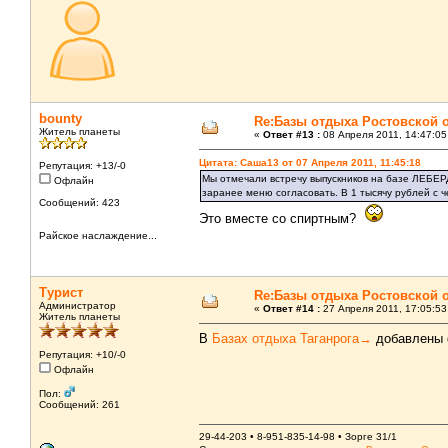
bounty
Re:Базы отдыха Ростовской 
Житель планеты
«
Ответ #13 :
08 Апреля 2011, 14:47:05
Цитата: Саша13 от 07 Апреля 2011, 11:45:18
Репутация: +13/-0
Мы отмечали встречу выпускников на базе ЛЕБЕР
Офлайн
заранее меню согласовать. В 1 тысячу рублей с ч
Сообщений: 423
Это вместе со спиртным?
Райское наслаждение...
Турист
Re:Базы отдыха Ростовской 
Администратор
«
Ответ #14 :
27 Апреля 2011, 17:05:53
Житель планеты
В
Базах отдыха Таганрога→
добавлены ф
Репутация: +10/-0
Офлайн
Пол:
Сообщений: 261
29-44-203 • 8-951-835-14-98 • Зорге 31/1