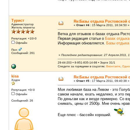
Турист
Re:Базы отдыха Ростовской 
Администратор
«
Ответ #4 :
15 Марта 2011, 16:34:50 »
Житель планеты
Ветка для отзывов о базах отдыха Рост
Первая редакция статьи о
Базах отдыха
Репутация: +10/-0
Информация обновляется.
Базы отдыха
Офлайн
Пол:
Сообщений: 261
«
Последнее редактирование: 27 Апреля 2011, 1
29-44-203 • 8-951-835-14-98 • Зорге 31/1
Следите за горящими в соцсетях:
Вконтакте
,
Одно
kisa
Re:Базы отдыха Ростовской 
Ходок
«
Ответ #5 :
17 Марта 2011, 09:40:38 »
Моя любимая база на Левом - это Голуба
Репутация: +0/-0
самом начале, ехать недалеко, и это п
Офлайн
По деньгам как и везде примерно. Со вз
Сообщений: 26
снимать, цены от 2500р. Мне очень нрав
Еще плюс - бассейн хороший.