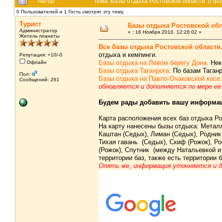
Автор
Тема: Базы отдыха Ростовской области (Про
0 Пользователей и 1 Гость смотрят эту тему.
Турист
Базы отдыха Ростовской об
Администратор
«
:
16 Ноября 2010, 12:26:02 »
Житель планеты
Все базы отдыха Ростовской области
отдыха и кемпинги.
Репутация: +10/-0
Базы отдыха на Левом берегу Дона.
Нек
Офлайн
Базы отдыха Таганрога.
По базам Таганр
Пол:
Базы отдыха на Павло-Очаковской косе.
Сообщений: 261
обновляется и дополняется по мере ее с
Будем рады добавить вашу информац
Карта расположения всех баз отдыха Ро
На карту нанесены бызы отдыха: Металл
Каштан (Седых), Лиман (Седых), Родник 
Тихая гавань (Седых), Скиф (Рожок), Ро
(Рожок), Спутник (между Натальевкой и 
территории баз, также есть территории 
Опять же, информация уточняется и д