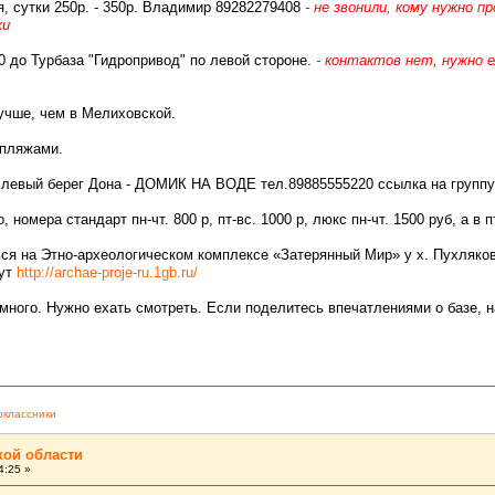
я, сутки 250р. - 350р. Владимир 89282279408
- не звонили, кому нужно 
жи
0 до Турбаза "Гидропривод" по левой стороне.
- контактов нет, нужно 
учше, чем в Мелиховской.
 пляжами.
 левый берег Дона - ДОМИК НА ВОДЕ тел.89885555220 ссылка на группу
 номера стандарт пн-чт. 800 р, пт-вс. 1000 р, люкс пн-чт. 1500 руб, а в 
ься на Этно-археологическом комплексе «Затерянный Мир» у х. Пухляков
тут
http://archae-proje-ru.1gb.ru/
з много. Нужно ехать смотреть. Если поделитесь впечатлениями о базе,
классники
кой области
4:25 »