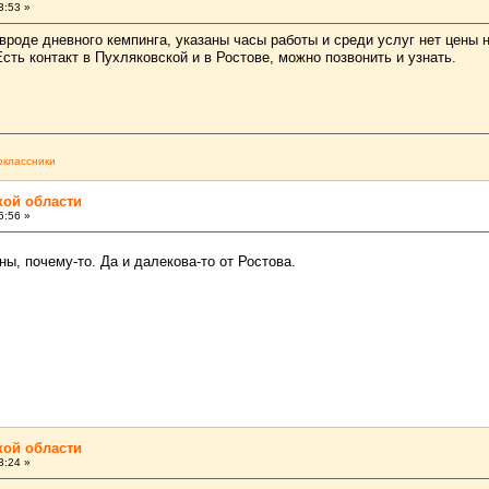
3:53 »
о вроде дневного кемпинга, указаны часы работы и среди услуг нет цен
ть контакт в Пухляковской и в Ростове, можно позвонить и узнать.
классники
кой области
6:56 »
ны, почему-то. Да и далекова-то от Ростова.
кой области
3:24 »