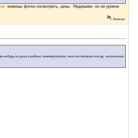
ru/
можешь фотки посмотреть, цены. Недешево, но на уровне.
Записан
где-нибудь на дону в районе семикарокорска, константиновска или др. населенных