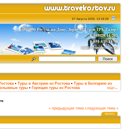
07 Августа 2026, 13:19:29
?
344090 Ростов-на-Дону, Зорге 31/1 (р-н ТРК Талер)
8(863)29-44-203
8-951-835-14-98
mail@travelrostov.ru
Ростова
•
Туры в Австрию из Ростова
•
Туры в Болгарию из
нолыжные туры
•
Горящие туры из Ростова
еще→
ти
« предыдущая тема
следующая тема »
ПЕЧАТЬ