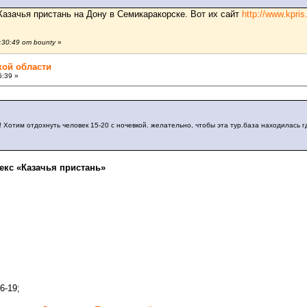
 Казачья пристань на Дону в Семикаракорске. Вот их сайт
http://www.kpris.
30:49 от bounty
»
кой области
6:39 »
!! Хотим отдохнуть человек 15-20 с ночевкой. желательно, чтобы эта тур.база находилась 
екс «Казачья пристань»
6-19;