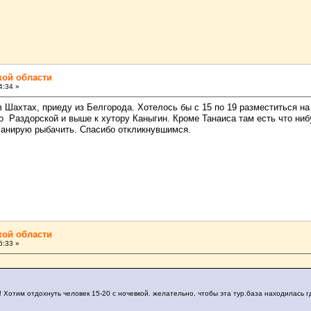
кой области
4:34 »
в Шахтах, приеду из Белгорода. Хотелось бы с 15 по 19 разместиться на
 Раздорской и выше к хутору Каныгин. Кроме Танаиса там есть что нибу
ланирую рыбачить. Спасибо откликнувшимся.
кой области
6:33 »
!! Хотим отдохнуть человек 15-20 с ночевкой. желательно, чтобы эта тур.база находилась 