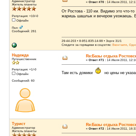
Администратор
«
Ответ #70 :
14 Июля 2011, 12:1
Житель планеты
От Ростова - 110 км. Видимо это что-т
жаришь шашлык и вечером уезжаешь. Ес
Репутация: +10/-0
Офлайн
Пол:
Сообщений: 261
29-44-203 • 8-951-835-14-98 • Зорге 31/1
Следите за горящими в соцсетях:
Вконтакте
,
Одно
Надежда
Re:Базы отдыха Ростовс
Путешественник
«
Ответ #71 :
14 Июля 2011, 12:1
Репутация: +1/-0
Там есть домики
но цены не указа
Офлайн
Сообщений: 60
Турист
Re:Базы отдыха Ростовс
Администратор
«
Ответ #72 :
14 Июля 2011, 16:3
Житель планеты