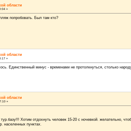
кой области
0:04 »
опляж попробовать. Был там кто?
кой области
4:17 »
сь. Единственный минус - временами не протолкнуться, столько народу
кой области
7:10 »
тур.базу!!! Хотим отдохнуть человек 15-20 с ночевкой. желательно, чтоб
р. населенных пунктах.