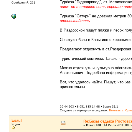
Турбаза "Гидропривод", ст. Мелиховска
Сообщений: 261
пляж, но в стороне есть хорошие пля
Турбаза "Сатурн" не доезжая метров 30
отписывайтесь
В Раздорской пишут пляжи и песок пол
Советуют базы в Каныгине с хорошими
Предлагают отдохнуть в ст.Раздорская
Туристический комплекс Танаис - дорого,
Можно отдохнуть и культурно обогатит
Анатольевич. Подробная информация 
Вот, что удалось найти. Пишут, что ба
признательны.
29-44-203 • 8-951-835-14-98 • Зорге 31/1
Следите за горящими в соцсетях:
Вконтакте
,
Одно
Esaul
Re:Базы отдыха Ростовс
Ходок
«
Ответ #68 :
14 Июля 2011, 00:0