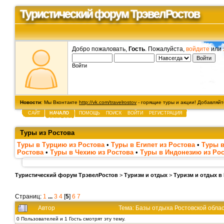
Туристический форум ТрэвелРостов
Добро пожаловать,
Гость
. Пожалуйста,
войдите
или
Войти
Новости
: Мы Вконтакте
http://vk.com/travelrostov
- горящие туры и акции! Добавляйте
САЙТ
НАЧАЛО
ПОМОЩЬ
ПОИСК
ВОЙТИ
РЕГИСТРАЦИЯ
Туры из Ростова
Туры в Турцию из Ростова
•
Туры в Египет из Ростова
•
Туры в
Ростова
•
Туры в Чехию из Ростова
•
Туры в Индонезию из Ро
Туристический форум ТрэвелРостов
>
Туризм и отдых
>
Туризм и отдых в
Страниц:
1
...
3
4
[
5
]
6
7
Автор
Тема: Базы отдыха Ростовской обла
0 Пользователей и 1 Гость смотрят эту тему.