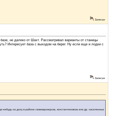
Записан
 базе, не далеко от Шахт. Рассматривал варианты от станицы
ть? Интересует база с выходом на берег. Ну если еще и лодки с
Записан
где-нибудь на дону в районе семикарокорска, константиновска или др. населенных