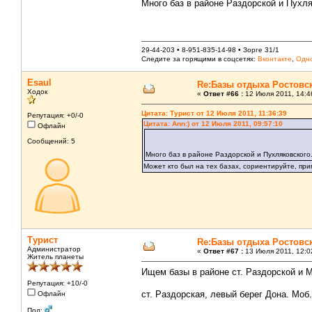
Много баз в районе Раздорской и Пухл
29-44-203 • 8-951-835-14-98 • Зорге 31/1
Следите за горящими в соцсетях:
Вконтакте
,
Одно
Esaul
Re:Базы отдыха Ростовс
Ходок
«
Ответ #66 :
12 Июля 2011, 14:4
Цитата: Турист от 12 Июля 2011, 11:36:39
Репутация: +0/-0
Цитата: Ann:) от 12 Июля 2011, 09:57:10
Офлайн
Сообщений: 5
Много баз в районе Раздорской и Пухляковского
Может кто был на тех базах, сориентируйте, пр
Турист
Re:Базы отдыха Ростовс
Администратор
«
Ответ #67 :
13 Июля 2011, 12:0
Житель планеты
Ищем базы в районе ст. Раздорской и 
Репутация: +10/-0
ст. Раздорская, левый берег Дона. Моб.
Офлайн
Пол: