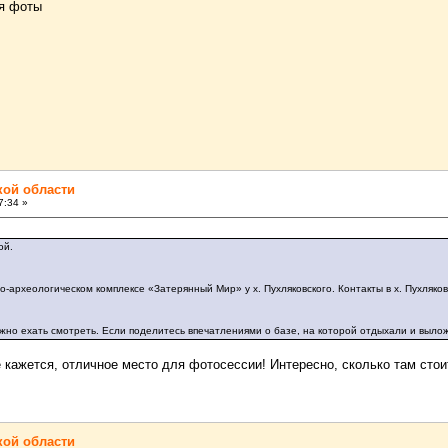
ня фоты
кой области
7:34 »
ой.
но-археологическом комплексе «Затерянный Мир» у х. Пухляковского. Контакты в х. Пухля
Нужно ехать смотреть. Если поделитесь впечатлениями о базе, на которой отдыхали и выл
 кажется, отличное место для фотосессии! Интересно, сколько там стои
кой области