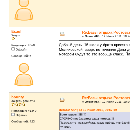
Esaul
Re:Базы отдыха Ростовс
Ходок
«
Ответ #63 :
12 Июля 2011, 10:2
Добрый день. 16 июля у брата присяга 
Репутация: +0/-0
Мелиховской, вверх по течению Дона до
Офлайн
мотором будут то это вообще класс. П
Сообщений: 5
bounty
Re:Базы отдыха Ростовс
Житель планеты
«
Ответ #64 :
12 Июля 2011, 10:2
Цитата: Ann:) от 12 Июля 2011, 09:57:10
Репутация: +13/-0
Всем привет!!!!!! )))
Офлайн
СРОЧНО необходима ваша помощь!!!!
Сообщений: 423
Подскажите, пожалуйста, какую-нибудь тур.базу!
пунктах.