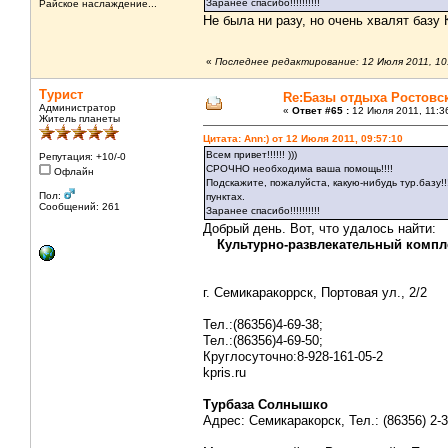
Заранее спасибо!!!!!!!!!!
Райское наслаждение...
Не была ни разу, но очень хвалят базу
«
Последнее редактирование: 12 Июля 2011, 10:
Турист
Re:Базы отдыха Ростовс
Администратор
«
Ответ #65 :
12 Июля 2011, 11:3
Житель планеты
Цитата: Ann:) от 12 Июля 2011, 09:57:10
Всем привет!!!!!! )))
Репутация: +10/-0
СРОЧНО необходима ваша помощь!!!!
Офлайн
Подскажите, пожалуйста, какую-нибудь тур.базу!
Пол:
пунктах.
Сообщений: 261
Заранее спасибо!!!!!!!!!!
Добрый день. Вот, что удалось найти:
Культурно-развлекательный компл
г. Семикаракоррск, Портовая ул., 2/2
Тел.:(86356)4-69-38;
Тел.:(86356)4-69-50;
Круглосуточно:8-928-161-05-2
kpris.ru
Турбаза Солнышко
Адрес: Семикаракорск, Тел.: (86356) 2-3