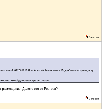
Записан
ковском – моб. 89286101837 – Алексей Анатольевич. Подробная информация тут
ожите контакты будем очень признательны.
т размещение. Далеко это от Ростова?
Записан