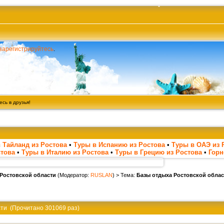
зарегистрируйтесь
.
сь в друзья!
 Тайланд из Ростова
•
Туры в Испанию из Ростова
•
Туры в ОАЭ из 
стова
•
Туры в Италию из Ростова
•
Туры в Грецию из Ростова
•
Гор
 Ростовской области
(Модератор:
RUSLAN
) > Тема:
Базы отдыха Ростовской облас
сти (Прочитано 301069 раз)