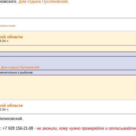
яковского.
Дом отдыха Пухляковский
.
классники
кой области
6:24 »
.
Дом отдыха Пухляковский
.
именительно к рыбалке.
кой области
2:34 »
Мелиховской.
: +7 928 156-21-08
- не звонили, кому нужно проверяйте и отписывайте