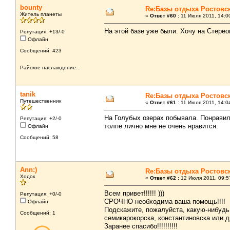
bounty
Re:Базы отдыха Ростовс
Житель планеты
«
Ответ #60 :
11 Июля 2011, 14:0
На этой базе уже были. Хочу на Стере
Репутация: +13/-0
Офлайн
Сообщений: 423
Райское наслаждение...
tanik
Re:Базы отдыха Ростовс
Путешественник
«
Ответ #61 :
11 Июля 2011, 14:0
На Голубых озерах побывала. Понравило
Репутация: +2/-0
толпе лично мне не очень нравится.
Офлайн
Сообщений: 58
Ann:)
Re:Базы отдыха Ростовс
Ходок
«
Ответ #62 :
12 Июля 2011, 09:5
Всем привет!!!!!! )))
Репутация: +0/-0
СРОЧНО необходима ваша помощь!!!!
Офлайн
Подскажите, пожалуйста, какую-нибудь 
Сообщений: 1
семикарокорска, константиновска или д
Заранее спасибо!!!!!!!!!!