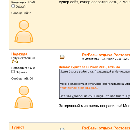
супер сайт, супер оперативность, с ме
Репутация: +0/-0
Офлайн
Сообщений: 5
Надежда
Re:Базы отдыха Ростовс
Путешественник
«
Ответ #69 :
14 Июля 2011, 12:0
Цитата: Турист от 13 Июля 2011, 12:02:34
Репутация: +1/-0
Ищем базы в районе ст. Раздорской и Мелиховск
Офлайн
Сообщений: 60
Можно отдохнуть и культурно обогатиться на Эт
http://archae-proje-ru.1gb.ru/
Вот, что удалось найти. Пишут, что баз много. 
Затерянный мир очень понравился! Мне
Турист
Re:Базы отдыха Ростовс