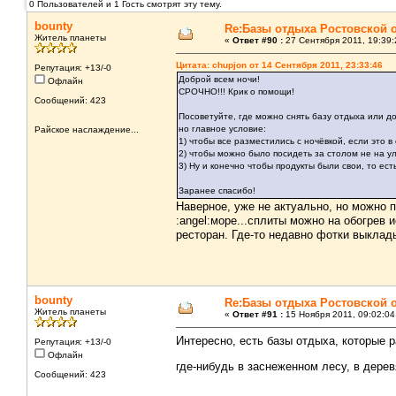
0 Пользователей и 1 Гость смотрят эту тему.
bounty
Re:Базы отдыха Ростовской 
Житель планеты
«
Ответ #90 :
27 Сентября 2011, 19:39:
Цитата: chupjon от 14 Сентября 2011, 23:33:46
Репутация: +13/-0
Доброй всем ночи!
Офлайн
СРОЧНО!!! Крик о помощи!
Сообщений: 423
Посоветуйте, где можно снять базу отдыха или до
но главное условие:
Райское наслаждение...
1) чтобы все разместились с ночёвкой, если это в
2) чтобы можно было посидеть за столом не на ул
3) Ну и конечно чтобы продукты были свои, то ест
Заранее спасибо!
Наверное, уже не актуально, но можно 
:angel:море...сплиты можно на обогрев 
ресторан. Где-то недавно фотки выклад
bounty
Re:Базы отдыха Ростовской 
Житель планеты
«
Ответ #91 :
15 Ноября 2011, 09:02:04
Интересно, есть базы отдыха, которые 
Репутация: +13/-0
Офлайн
где-нибудь в заснеженном лесу, в дер
Сообщений: 423