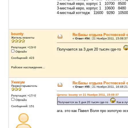
2-местный евро, корпус 1 10700 8500
3-местный евро, корпус 1 10600 8480
4-местный коттедж 11600 9280 10500
bounty
Re:Базы отдыха Ростовской 
Житель планеты
«
Ответ #94 :
21 Ноября 2011, 15:08:37
Репутация: +13/-0
Получается за 3 дня 20 тысяч где-то
Офлайн
Сообщений: 423
Райское наслаждение...
Уникум
Re:Базы отдыха Ростовской 
Первооткрыватель
«
Ответ #95 :
21 Ноября 2011, 16:48:21
Цитата: bounty от 21 Ноября 2011, 15:08:37
Репутация: +17/-0
Офлайн
Получается за 3 дня 20 тысяч где-то
Как в лу
Сообщений: 151
ага. это как Павел Воля про золотую о