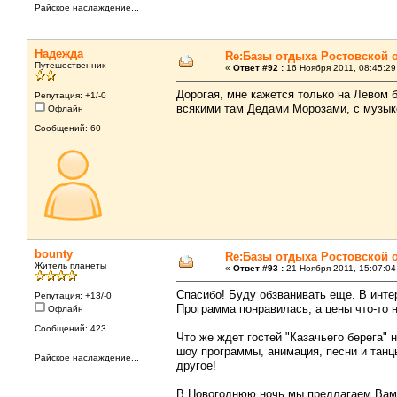
Райское наслаждение...
Надежда
Re:Базы отдыха Ростовской 
Путешественник
«
Ответ #92 :
16 Ноября 2011, 08:45:29
Дорогая, мне кажется только на Левом б
Репутация: +1/-0
всякими там Дедами Морозами, с музык
Офлайн
Сообщений: 60
bounty
Re:Базы отдыха Ростовской 
Житель планеты
«
Ответ #93 :
21 Ноября 2011, 15:07:04
Спасибо! Буду обзванивать еще. В интер
Репутация: +13/-0
Программа понравилась, а цены что-то н
Офлайн
Сообщений: 423
Что же ждет гостей "Казачьего берега"
шоу программы, анимация, песни и танцы
Райское наслаждение...
другое!
В Новогоднюю ночь мы предлагаем Вам 