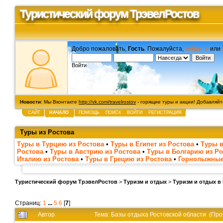
Туристический форум ТрэвелРостов
Добро пожаловать,
Гость
. Пожалуйста,
войдите
или
Войти
Новости
: Мы Вконтакте
http://vk.com/travelrostov
- горящие туры и акции! Добавляйте
САЙТ
НАЧАЛО
ПОМОЩЬ
ПОИСК
ВОЙТИ
РЕГИСТРАЦИЯ
Туры из Ростова
Туры в Турцию из Ростова
•
Туры в Египет из Ростова
•
Туры в
Ростова
•
Туры в Австрию из Ростова
•
Туры в Болгарию из Ро
Италию из Ростова
•
Туры в Грецию из Ростова
•
Горнолыжные
Туристический форум ТрэвелРостов
>
Туризм и отдых
>
Туризм и отдых в
Страниц:
1
...
5
6
[
7
]
Автор
Тема: Базы отдыха Ростовской области (Про