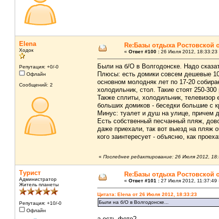
Elena
Re:Базы отдыха Ростовской 
Ходок
«
Ответ #100 :
26 Июля 2012, 18:33:23
Были на б/О в Волгодонске. Надо сказат
Репутация: +0/-0
Плюсы: есть домики совсем дешевые 100
Офлайн
основном молодняк лет по 17-20 собира
Сообщений: 2
холодильник, стол. Такие стоят 250-300
Также сплиты, холодильник, телевизор 
больших домиков - беседки большие с кр
Минус: туалет и душ на улице, причем 
Есть собственный песчанный пляж, дов
даже приехали, так вот выезд на пляж 
кого заинтересует - объясню, как проеха
«
Последнее редактирование: 26 Июля 2012, 18:
Турист
Re:Базы отдыха Ростовской 
Администратор
«
Ответ #101 :
27 Июля 2012, 11:37:49 
Житель планеты
Цитата: Elena от 26 Июля 2012, 18:33:23
Были на б/О в Волгодонске...
Репутация: +10/-0
Офлайн
а есть фото?