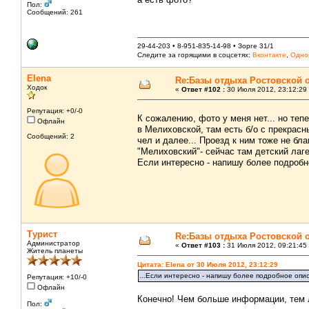
Пол:
Сообщений: 261
29-44-203 • 8-951-835-14-98 • Зорге 31/1
Следите за горящими в соцсетях:
Вконтакте
,
Одно
Elena
Re:Базы отдыха Ростовской 
Ходок
«
Ответ #102 :
30 Июля 2012, 23:12:29
Репутация: +0/-0
К сожалению, фото у меня нет... но теп
Офлайн
в Мелиховской, там есть б/о с прекрас
Сообщений: 2
чел и далее... Проезд к ним тоже не бл
"Мелиховский"- сейчас там детский лаге
Если интересно - напишу более подробн
Турист
Re:Базы отдыха Ростовской 
Администратор
«
Ответ #103 :
31 Июля 2012, 09:21:45
Житель планеты
Цитата: Elena от 30 Июля 2012, 23:12:29
...Если интересно - напишу более подробное опис
Репутация: +10/-0
Офлайн
Конечно! Чем больше информации, тем 
Пол: