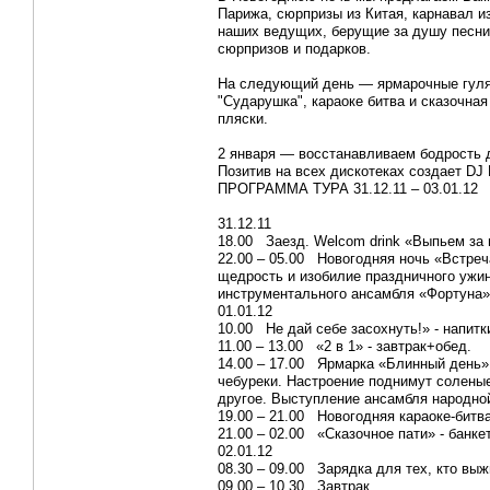
Парижа, сюрпризы из Китая, карнавал и
наших ведущих, берущие за душу песни
сюрпризов и подарков.
На следующий день — ярмарочные гулян
"Сударушка", караоке битва и сказочна
пляски.
2 января — восстанавливаем бодрость д
Позитив на всех дискотеках создает DJ D
ПРОГРАММА ТУРА 31.12.11 – 03.01.12
31.12.11
18.00 Заезд. Welcom drink «Выпьем за 
22.00 – 05.00 Новогодняя ночь «Встре
щедрость и изобилие праздничного ужин
инструментального ансамбля «Фортуна»
01.01.12
10.00 Не дай себе засохнуть!» - напитк
11.00 – 13.00 «2 в 1» - завтрак+обед.
14.00 – 17.00 Ярмарка «Блинный день»
чебуреки. Настроение поднимут соленые
другое. Выступление ансамбля народно
19.00 – 21.00 Новогодняя караоке-битва
21.00 – 02.00 «Сказочное пати» - банке
02.01.12
08.30 – 09.00 Зарядка для тех, кто вы
09.00 – 10.30 Завтрак.