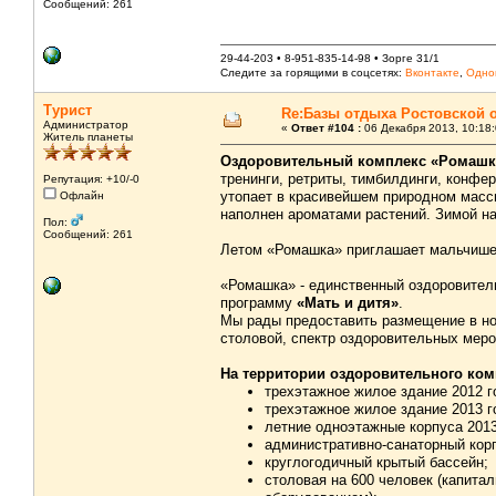
Сообщений: 261
29-44-203 • 8-951-835-14-98 • Зорге 31/1
Следите за горящими в соцсетях:
Вконтакте
,
Одно
Турист
Re:Базы отдыха Ростовской 
Администратор
«
Ответ #104 :
06 Декабря 2013, 10:18:
Житель планеты
Оздоровительный комплекс «Ромашк
тренинги, ретриты, тимбилдинги, конфе
Репутация: +10/-0
утопает в красивейшем природном масси
Офлайн
наполнен ароматами растений. Зимой на
Пол:
Сообщений: 261
Летом «Ромашка» приглашает мальчишек
«Ромашка» - единственный оздоровител
программу
«Мать и дитя»
.
Мы рады предоставить размещение в но
столовой, спектр оздоровительных меро
На территории оздоровительного ком
трехэтажное жилое здание 2012 го
трехэтажное жилое здание 2013 го
летние одноэтажные корпуса 2013 
административно-санаторный корп
круглогодичный крытый бассейн;
столовая на 600 человек (капита