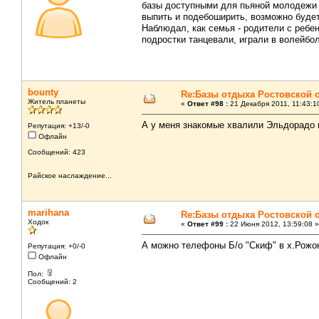
базы доступными для пьяной молодежи 
выпить и подебоширить, возможно будет
Наблюдал, как семья - родители с ребен
подростки танцевали, играли в волейбо
bounty
Re:Базы отдыха Ростовской 
Житель планеты
«
Ответ #98 :
21 Декабря 2011, 11:43:1
А у меня знакомые хвалили Эльдорадо и
Репутация: +13/-0
Офлайн
Сообщений: 423
Райское наслаждение...
marihana
Re:Базы отдыха Ростовской 
Ходок
«
Ответ #99 :
22 Июня 2012, 13:59:08 »
А можно телефоны Б/о "Скиф" в х.Рожо
Репутация: +0/-0
Офлайн
Пол:
Сообщений: 2