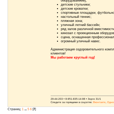
оборудованием);
детские стульчики;
детские кроватки;
спортивные площадки, футбольно
настольный теннис;
пляжная зона;
уличный летний бассейн;
ряд залов различной вместимости
кинозал с проекционным оборудо
сцена, оснащенная профессиона
огромный уличный навес.
Администрация оздоровительного компл
клиентов!
Мы работаем круглый год!
29-44-203 • 8-951-835-14-98 • Зорге 31/1
Следите за горящими в соцсетях:
Вконтакте
,
Одно
Страниц:
1
...
5
6
[
7
]