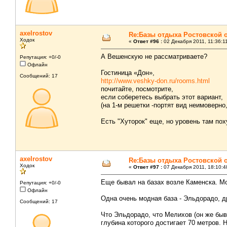
axelrostov
Re:Базы отдыха Ростовской 
Ходок
«
Ответ #96 :
02 Декабря 2011, 11:36:1
А Вешенскую не рассматриваете?
Репутация: +0/-0
Офлайн
Гостиница «Дон»,
Сообщений: 17
http://www.veshky-don.ru/rooms.html
почитайте, посмотрите,
если соберетесь выбрать этот вариант,
(на 1-м решетки -портят вид неимоверно,
Есть "Хуторок" еще, но уровень там пох
axelrostov
Re:Базы отдыха Ростовской 
Ходок
«
Ответ #97 :
07 Декабря 2011, 18:10:4
Еще бывал на базах возле Каменска. Мо
Репутация: +0/-0
Офлайн
Одна очень модная база - Эльдорадо, д
Сообщений: 17
Что Эльдорадо, что Мелихов (он же быв
глубина которого достигает 70 метров.