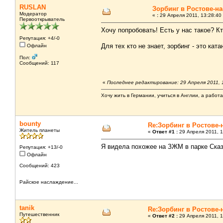
RUSLAN
Зорбинг в Ростове-на
Модератор
«
:
29 Апреля 2011, 13:28:40
Первооткрыватель
Хочу попробовать! Есть у нас такое? Кт
Репутация: +4/-0
Для тех кто не знает, зорбинг - это ка
Офлайн
Пол:
Сообщений: 117
«
Последнее редактирование: 29 Апреля 2011,
Хочу жить в Германии, учиться в Англии, а работ
bounty
Re:Зорбинг в Ростове-
Житель планеты
«
Ответ #1 :
29 Апреля 2011, 1
Я видела похожее на ЗЖМ в парке Сказ
Репутация: +13/-0
Офлайн
Сообщений: 423
Райское наслаждение...
tanik
Re:Зорбинг в Ростове-
Путешественник
«
Ответ #2 :
29 Апреля 2011, 1