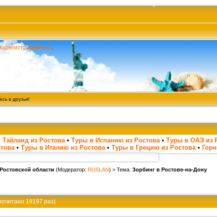
зарегистрируйтесь
.
сь в друзья!
 Тайланд из Ростова
•
Туры в Испанию из Ростова
•
Туры в ОАЭ из 
стова
•
Туры в Италию из Ростова
•
Туры в Грецию из Ростова
•
Гор
 Ростовской области
(Модератор:
RUSLAN
) > Тема:
Зорбинг в Ростове-на-Дону
рочитано 19197 раз)