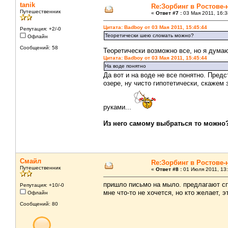
tanik
Re:Зорбинг в Ростове-
Путешественник
«
Ответ #7 :
03 Мая 2011, 16:3
Цитата: Badboy от 03 Мая 2011, 15:45:44
Репутация: +2/-0
Теоретически шею сломать можно?
Офлайн
Сообщений: 58
Теоретически возможно все, но я дума
Цитата: Badboy от 03 Мая 2011, 15:45:44
На воде понятно
Да вот и на воде не все понятно. Пред
озере, ну чисто гипотетически, скажем
руками...
Из него самому выбраться то можно
Смайл
Re:Зорбинг в Ростове-
Путешественник
«
Ответ #8 :
01 Июля 2011, 13:
пришло письмо на мыло. предлагают спу
Репутация: +10/-0
мне что-то не хочется, но кто желает,
Офлайн
Сообщений: 80