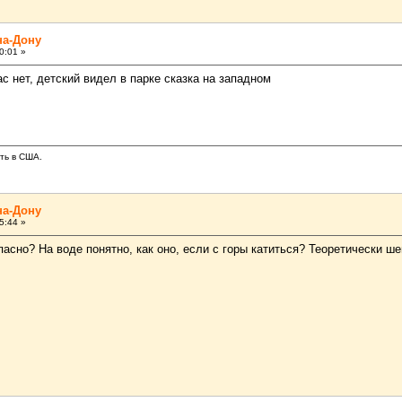
на-Дону
0:01 »
с нет, детский видел в парке сказка на западном
ать в США.
на-Дону
5:44 »
пасно? На воде понятно, как оно, если с горы катиться? Теоретически 