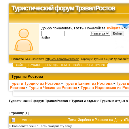
Туристический форум ТрэвелРостов
Добро пожаловать,
Гость
. Пожалуйста,
войдите
или
Войти
Новости
: Мы Вконтакте
http://vk.com/travelrostov
- горящие туры и акции! Добавляйте
САЙТ
НАЧАЛО
ПОМОЩЬ
ПОИСК
ВОЙТИ
РЕГИСТРАЦИЯ
Туры из Ростова
Туры в Турцию из Ростова
•
Туры в Египет из Ростова
•
Туры в
Ростова
•
Туры в Чехию из Ростова
•
Туры в Индонезию из Ро
Туристический форум ТрэвелРостов
>
Туризм и отдых
>
Туризм и отдых в
Страниц: [
1
]
Автор
Тема: Зорбинг в Ростове-на-Дону (П
0 Пользователей и 1 Гость смотрят эту тему.