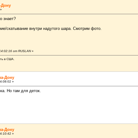
-Дону
 »
о знает?
тание/скатывание внутри надутого шара. Смотрим фото.
 14:02:16 от RUSLAN
»
ать в США.
на-Дону
4:08:02 »
ка. Но там для деток.
на-Дону
4:10:42 »