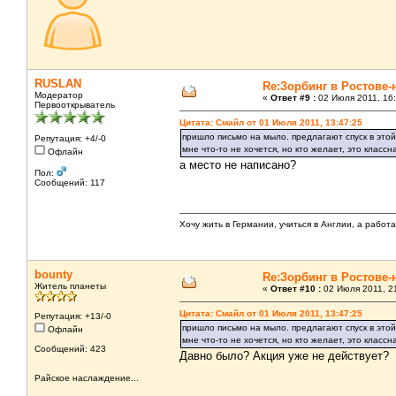
RUSLAN
Re:Зорбинг в Ростове-
Модератор
«
Ответ #9 :
02 Июля 2011, 16:
Первооткрыватель
Цитата: Смайл от 01 Июля 2011, 13:47:25
пришло письмо на мыло. предлагают спуск в этой 
Репутация: +4/-0
мне что-то не хочется, но кто желает, это клас
Офлайн
а место не написано?
Пол:
Сообщений: 117
Хочу жить в Германии, учиться в Англии, а работ
bounty
Re:Зорбинг в Ростове-
Житель планеты
«
Ответ #10 :
02 Июля 2011, 21
Цитата: Смайл от 01 Июля 2011, 13:47:25
Репутация: +13/-0
пришло письмо на мыло. предлагают спуск в этой 
Офлайн
мне что-то не хочется, но кто желает, это клас
Сообщений: 423
Давно было? Акция уже не действует?
Райское наслаждение...