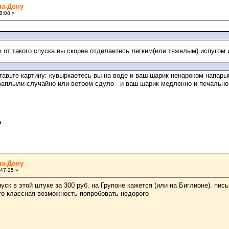
на-Дону
8:08 »
ю от такого спуска вы скорее отделаетесь легким(или тяжелым) испугом
ставьте картину: кувыркаетесь вы на воде и ваш шарик ненароком напары
 заплыли случайно или ветром сдуло - и ваш шарик медленно и печально
?
на-Дону
47:25 »
ск в этой штуке за 300 руб. на Групоне кажется (или на Биглионе). пис
 это классная возможность попробовать недорого