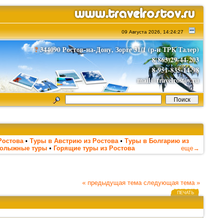
09 Августа 2026, 14:24:27
?
344090 Ростов-на-Дону, Зорге 31/1 (р-н ТРК Талер)
8(863)29-44-203
8-951-835-14-98
mail@travelrostov.ru
Ростова
•
Туры в Австрию из Ростова
•
Туры в Болгарию из
нолыжные туры
•
Горящие туры из Ростова
еще→
« предыдущая тема
следующая тема »
ПЕЧАТЬ