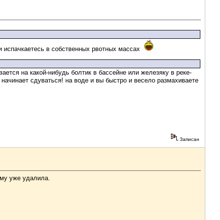
 и испачкаетесь в собственных рвотных массах
вается на какой-нибудь болтик в бассейне или железяку в реке-
 начинает сдуваться! на воде и вы быстро и весело размахиваете
Записан
ьму уже удалила.