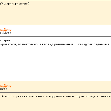
с? и сколько стоит?
на-Дону
6:42:00 »
 парке.
ироваться, то инетресно, а как вид развлечения.... как дурак падаешь в
на-Дону
6:19 »
 А вот с горки скатиться или по водоему в такой штуке походить, мне к