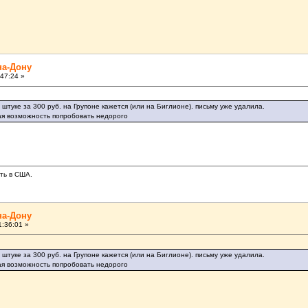
на-Дону
47:24 »
штуке за 300 руб. на Групоне кажется (или на Биглионе). письму уже удалила.
сная возможность попробовать недорого
ать в США.
на-Дону
:36:01 »
штуке за 300 руб. на Групоне кажется (или на Биглионе). письму уже удалила.
сная возможность попробовать недорого