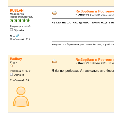
RUSLAN
Re:Зорбинг в Ростове-
Модератор
«
Ответ #5 :
03 Мая 2011, 10:3
Первооткрыватель
ну как на фотках думаю такого еще у на
Репутация: +4/-0
Офлайн
Пол:
Сообщений: 117
Хочу жить в Германии, учиться в Англии, а работ
Badboy
Re:Зорбинг в Ростове-
Ходок
«
Ответ #6 :
03 Мая 2011, 15:4
Я бы попробовал. А насколько это безо
Репутация: +1/-0
Офлайн
Сообщений: 39