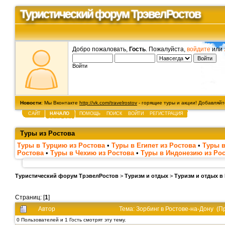
Туристический форум ТрэвелРостов
Добро пожаловать,
Гость
. Пожалуйста,
войдите
или
Войти
Новости
: Мы Вконтакте
http://vk.com/travelrostov
- горящие туры и акции! Добавляйте
САЙТ
НАЧАЛО
ПОМОЩЬ
ПОИСК
ВОЙТИ
РЕГИСТРАЦИЯ
Туры из Ростова
Туры в Турцию из Ростова
•
Туры в Египет из Ростова
•
Туры в
Ростова
•
Туры в Чехию из Ростова
•
Туры в Индонезию из Ро
Туристический форум ТрэвелРостов
>
Туризм и отдых
>
Туризм и отдых в
Страниц: [
1
]
Автор
Тема: Зорбинг в Ростове-на-Дону (П
0 Пользователей и 1 Гость смотрят эту тему.