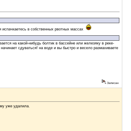
 и испачкаетесь в собственных рвотных массах
вается на какой-нибудь болтик в бассейне или железяку в реке-
 начинает сдуваться! на воде и вы быстро и весело размахиваете
Записан
ьму уже удалила.