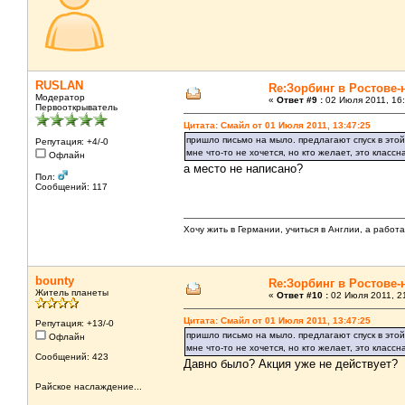
RUSLAN
Re:Зорбинг в Ростове-
Модератор
«
Ответ #9 :
02 Июля 2011, 16:
Первооткрыватель
Цитата: Смайл от 01 Июля 2011, 13:47:25
пришло письмо на мыло. предлагают спуск в этой 
Репутация: +4/-0
мне что-то не хочется, но кто желает, это клас
Офлайн
а место не написано?
Пол:
Сообщений: 117
Хочу жить в Германии, учиться в Англии, а работ
bounty
Re:Зорбинг в Ростове-
Житель планеты
«
Ответ #10 :
02 Июля 2011, 21
Цитата: Смайл от 01 Июля 2011, 13:47:25
Репутация: +13/-0
пришло письмо на мыло. предлагают спуск в этой 
Офлайн
мне что-то не хочется, но кто желает, это клас
Сообщений: 423
Давно было? Акция уже не действует?
Райское наслаждение...