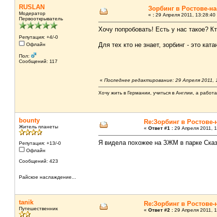
RUSLAN
Зорбинг в Ростове-на
Модератор
«
:
29 Апреля 2011, 13:28:40
Первооткрыватель
Хочу попробовать! Есть у нас такое? Кт
Репутация: +4/-0
Для тех кто не знает, зорбинг - это ка
Офлайн
Пол:
Сообщений: 117
«
Последнее редактирование: 29 Апреля 2011,
Хочу жить в Германии, учиться в Англии, а работ
bounty
Re:Зорбинг в Ростове-
Житель планеты
«
Ответ #1 :
29 Апреля 2011, 1
Я видела похожее на ЗЖМ в парке Сказ
Репутация: +13/-0
Офлайн
Сообщений: 423
Райское наслаждение...
tanik
Re:Зорбинг в Ростове-
Путешественник
«
Ответ #2 :
29 Апреля 2011, 1