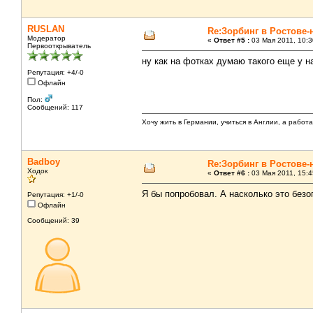
RUSLAN
Re:Зорбинг в Ростове-
Модератор
«
Ответ #5 :
03 Мая 2011, 10:3
Первооткрыватель
ну как на фотках думаю такого еще у на
Репутация: +4/-0
Офлайн
Пол:
Сообщений: 117
Хочу жить в Германии, учиться в Англии, а работ
Badboy
Re:Зорбинг в Ростове-
Ходок
«
Ответ #6 :
03 Мая 2011, 15:4
Я бы попробовал. А насколько это безо
Репутация: +1/-0
Офлайн
Сообщений: 39