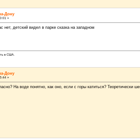
на-Дону
0:01 »
с нет, детский видел в парке сказка на западном
ать в США.
на-Дону
5:44 »
пасно? На воде понятно, как оно, если с горы катиться? Теоретически 