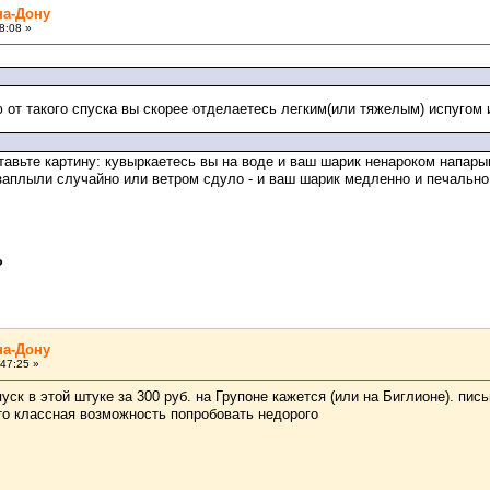
на-Дону
8:08 »
ю от такого спуска вы скорее отделаетесь легким(или тяжелым) испугом
ставьте картину: кувыркаетесь вы на воде и ваш шарик ненароком напары
 заплыли случайно или ветром сдуло - и ваш шарик медленно и печально
?
на-Дону
47:25 »
ск в этой штуке за 300 руб. на Групоне кажется (или на Биглионе). пис
 это классная возможность попробовать недорого