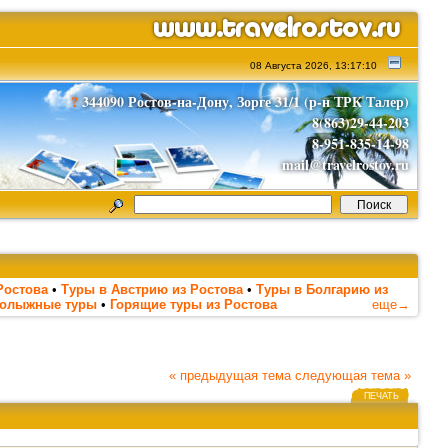
08 Августа 2026, 13:17:10
?
344090 Ростов-на-Дону, Зорге 31/1 (р-н ТРК Талер)
8(863)29-44-203
8-951-835-14-98
mail@travelrostov.ru
Ростова
•
Туры в Австрию из Ростова
•
Туры в Болгарию из
нолыжные туры
•
Горящие туры из Ростова
еще→
« предыдущая тема
следующая тема »
ПЕЧАТЬ