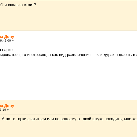
с? и сколько стоит?
на-Дону
6:42:00 »
 парке.
ироваться, то инетресно, а как вид развлечения.... как дурак падаешь в
на-Дону
6:19 »
 А вот с горки скатиться или по водоему в такой штуке походить, мне к