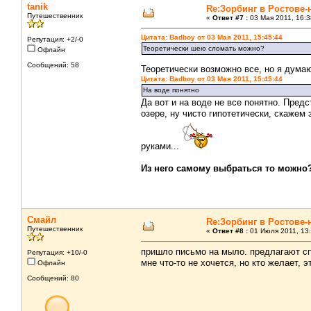
tanik
Re:Зорбинг в Ростове-
Путешественник
«
Ответ #7 :
03 Мая 2011, 16:3
Цитата: Badboy от 03 Мая 2011, 15:45:44
Репутация: +2/-0
Теоретически шею сломать можно?
Офлайн
Сообщений: 58
Теоретически возможно все, но я дума
Цитата: Badboy от 03 Мая 2011, 15:45:44
На воде понятно
Да вот и на воде не все понятно. Пред
озере, ну чисто гипотетически, скажем
руками...
Из него самому выбраться то можно
Смайл
Re:Зорбинг в Ростове-
Путешественник
«
Ответ #8 :
01 Июля 2011, 13:
пришло письмо на мыло. предлагают спу
Репутация: +10/-0
мне что-то не хочется, но кто желает,
Офлайн
Сообщений: 80