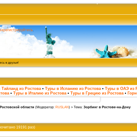
зарегистрируйтесь
.
сь в друзья!
 Тайланд из Ростова
•
Туры в Испанию из Ростова
•
Туры в ОАЭ из 
стова
•
Туры в Италию из Ростова
•
Туры в Грецию из Ростова
•
Гор
 Ростовской области
(Модератор:
RUSLAN
) > Тема:
Зорбинг в Ростове-на-Дону
рочитано 19191 раз)