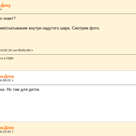
-Дону
 »
о знает?
тание/скатывание внутри надутого шара. Смотрим фото.
 14:02:16 от RUSLAN
»
ать в США.
на-Дону
4:08:02 »
ка. Но там для деток.
на-Дону
4:10:42 »