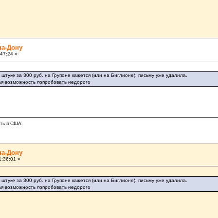
на-Дону
47:24 »
штуке за 300 руб. на Групоне кажется (или на Биглионе). письму уже удалила.
сная возможность попробовать недорого
ать в США.
на-Дону
:36:01 »
штуке за 300 руб. на Групоне кажется (или на Биглионе). письму уже удалила.
сная возможность попробовать недорого