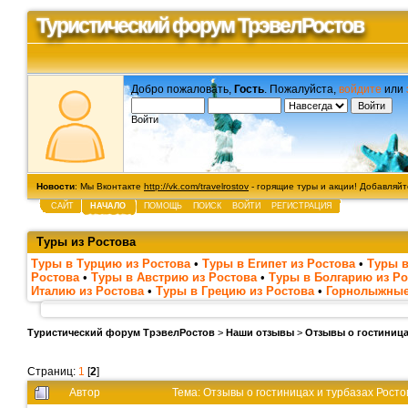
Туристический форум ТрэвелРостов
Добро пожаловать,
Гость
. Пожалуйста,
войдите
или
Войти
Новости
: Мы Вконтакте
http://vk.com/travelrostov
- горящие туры и акции! Добавляйте
САЙТ
НАЧАЛО
ПОМОЩЬ
ПОИСК
ВОЙТИ
РЕГИСТРАЦИЯ
Туры из Ростова
Туры в Турцию из Ростова
•
Туры в Египет из Ростова
•
Туры в
Ростова
•
Туры в Австрию из Ростова
•
Туры в Болгарию из Ро
Италию из Ростова
•
Туры в Грецию из Ростова
•
Горнолыжные
Туристический форум ТрэвелРостов
>
Наши отзывы
>
Отзывы о гостиница
Страниц:
1
[
2
]
Автор
Тема: Отзывы о гостиницах и турбазах Рост