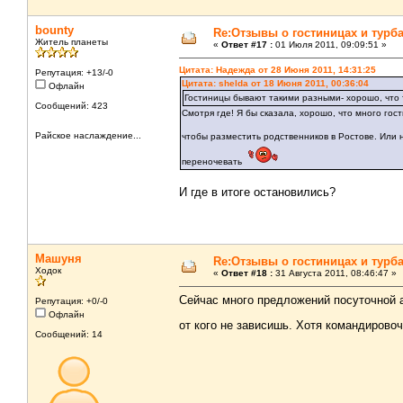
bounty
Re:Отзывы о гостиницах и турб
Житель планеты
«
Ответ #17 :
01 Июля 2011, 09:09:51 »
Цитата: Надежда от 28 Июня 2011, 14:31:25
Репутация: +13/-0
Цитата: shelda от 18 Июня 2011, 00:36:04
Офлайн
Гостиницы бывают такими разными- хорошо, что т
Сообщений: 423
Смотря где! Я бы сказала, хорошо, что много гос
Райское наслаждение...
чтобы разместить родственников в Ростове. Или 
переночевать
И где в итоге остановились?
Машуня
Re:Отзывы о гостиницах и турб
Ходок
«
Ответ #18 :
31 Августа 2011, 08:46:47 »
Сейчас много предложений посуточной а
Репутация: +0/-0
Офлайн
от кого не зависишь. Хотя командирово
Сообщений: 14