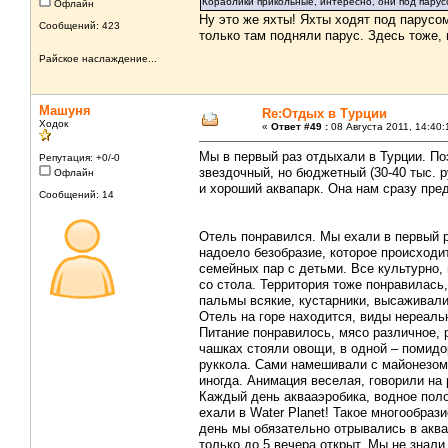
Кораблики прикольные, интересно, они под пару
Офлайн
Ну это же яхты! Яхты ходят под парусом
Сообщений: 423
только там подняли парус. Здесь тоже, 
Райское наслаждение...
Машуня
Re:Отдых в Турции
Ходок
«
Ответ #49 :
08 Августа 2011, 14:40:
Мы в первый раз отдыхали в Турции. По
Репутация: +0/-0
звездочный, но бюджетный (30-40 тыс. р
Офлайн
и хороший аквапарк. Она нам сразу пред
Сообщений: 14
Отель понравился. Мы ехали в первый ра
надоело безобразие, которое происходи
семейных пар с детьми. Все культурно, 
со стола. Территория тоже понравилась,
пальмы всякие, кустарники, высаживали
Отель на горе находится, виды нереаль
Питание понравилось, мясо различное, 
чашках стояли овощи, в одной – помидор
руккола. Сами намешивали с майонезом 
иногда. Анимация веселая, говорили на 
Каждый день аквааэробика, водное поло
ехали в Water Planet! Такое многообраз
день мы обязательно отрывались в аквап
только до 5 вечера открыт. Мы не знали