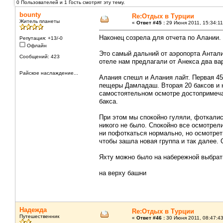
0 Пользователей и 1 Гость смотрят эту тему.
bounty
Re:Отдых в Турции
Житель планеты
«
Ответ #45 :
29 Июня 2011, 15:34:11
Наконец созрела для отчета по Алании.
Репутация: +13/-0
Офлайн
Это самый дальний от аэропорта Антали
Сообщений: 423
отеле нам предлагали от Анекса два ва
Райское наслаждение...
Алания спешл и Алания лайт. Первая 45 
пещеры Дамладаш. Вторая 20 баксов и н
самостоятельном осмотре достопримечат
бакса.
При этом мы спокойно гуляли, фоткались
никого не было. Спокойно все осмотрели
ни пофоткаться нормально, но осмотреть
чтобы зашла новая группа и так далее.
Яхту можно было на набережной выбрать
на верху башни
Надежда
Re:Отдых в Турции
Путешественник
«
Ответ #46 :
30 Июня 2011, 08:47:43