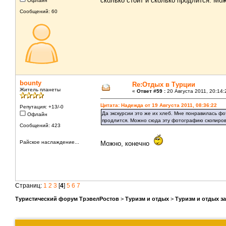
сколько стоит и сколько продлится. Мо
Офлайн
Сообщений: 60
bounty
Re:Отдых в Турции
Житель планеты
«
Ответ #59 :
20 Августа 2011, 20:14:
Цитата: Надежда от 19 Августа 2011, 08:36:22
Репутация: +13/-0
Да экскурсии это же их хлеб. Мне понравилась фот
Офлайн
продлится. Можно сюда эту фотографию скопиров
Сообщений: 423
Райское наслаждение...
Можно, конечно
Страниц:
1
2
3
[
4
]
5
6
7
Туристический форум ТрэвелРостов
>
Туризм и отдых
>
Туризм и отдых з