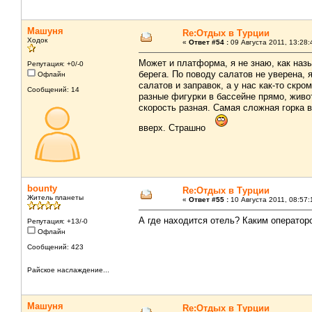
Машуня
Re:Отдых в Турции
Ходок
«
Ответ #54 :
09 Августа 2011, 13:28:
Может и платформа, я не знаю, как наз
Репутация: +0/-0
берега. По поводу салатов не уверена,
Офлайн
салатов и заправок, а у нас как-то скр
Сообщений: 14
разные фигурки в бассейне прямо, живот
скорость разная. Самая сложная горка в
вверх. Страшно
bounty
Re:Отдых в Турции
Житель планеты
«
Ответ #55 :
10 Августа 2011, 08:57:
А где находится отель? Каким оператор
Репутация: +13/-0
Офлайн
Сообщений: 423
Райское наслаждение...
Машуня
Re:Отдых в Турции