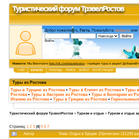
Туристический форум ТрэвелРостов
Добро пожаловать,
Гость
. Пожалуйста,
войдите
или
Войти
Новости
: Мы Вконтакте
http://vk.com/travelrostov
- горящие туры и акции! Добавляйте
САЙТ
НАЧАЛО
ПОМОЩЬ
ПОИСК
ВОЙТИ
РЕГИСТРАЦИЯ
Туры из Ростова
Туры в Турцию из Ростова
•
Туры в Египет из Ростова
•
Туры в
Ростова
•
Туры в Австрию из Ростова
•
Туры в Болгарию из Ро
Италию из Ростова
•
Туры в Грецию из Ростова
•
Горнолыжные
Туристический форум ТрэвелРостов
>
Туризм и отдых
>
Туризм и отдых з
Страниц:
1
2
3
[
4
]
5
6
7
Автор
Тема: Отдых в Турции (Прочитано 151295 ра