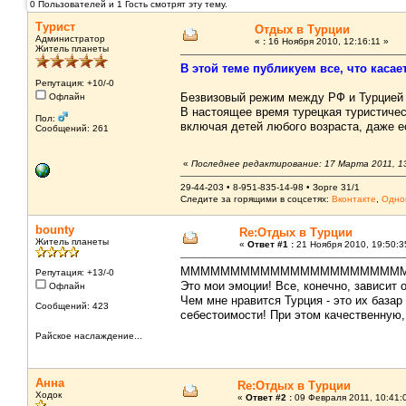
0 Пользователей и 1 Гость смотрят эту тему.
Турист
Отдых в Турции
Администратор
«
:
16 Ноября 2010, 12:16:11 »
Житель планеты
В этой теме публикуем все, что касае
Репутация: +10/-0
Безвизовый режим между РФ и Турцией 
Офлайн
В настоящее время турецкая туристичес
Пол:
включая детей любого возраста, даже е
Сообщений: 261
«
Последнее редактирование: 17 Марта 2011, 1
29-44-203 • 8-951-835-14-98 • Зорге 31/1
Следите за горящими в соцсетях:
Вконтакте
,
Одно
bounty
Re:Отдых в Турции
Житель планеты
«
Ответ #1 :
21 Ноября 2010, 19:50:3
МММММММММММММММММММММММ
Репутация: +13/-0
Это мои эмоции! Все, конечно, зависит 
Офлайн
Чем мне нравится Турция - это их база
Сообщений: 423
себестоимости! При этом качественную, 
Райское наслаждение...
Анна
Re:Отдых в Турции
Ходок
«
Ответ #2 :
09 Февраля 2011, 10:41: