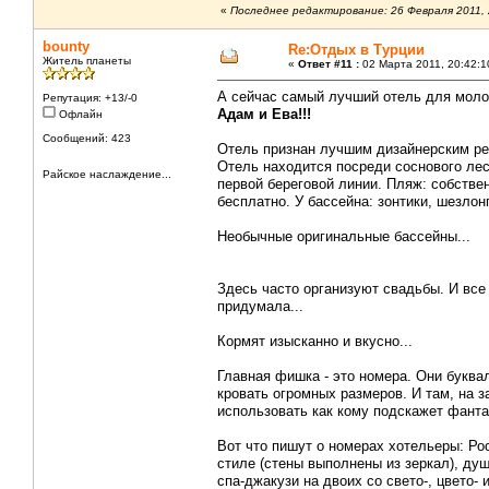
«
Последнее редактирование: 26 Февраля 2011, 
bounty
Re:Отдых в Турции
Житель планеты
«
Ответ #11 :
02 Марта 2011, 20:42:1
А сейчас самый лучший отель для молод
Репутация: +13/-0
Адам и Ева!!!
Офлайн
Сообщений: 423
Отель признан лучшим дизайнерским р
Отель находится посреди соснового леса
Райское наслаждение...
первой береговой линии. Пляж: собстве
бесплатно. У бассейна: зонтики, шезлон
Необычные оригинальные бассейны...
Здесь часто организуют свадьбы. И все
придумала...
Кормят изысканно и вкусно...
Главная фишка - это номера. Они буква
кровать огромных размеров. И там, на
использовать как кому подскажет фанта
Вот что пишут о номерах хотельеры: Ро
стиле (стены выполнены из зеркал), ду
спа-джакузи на двоих со свето-, цвето- 