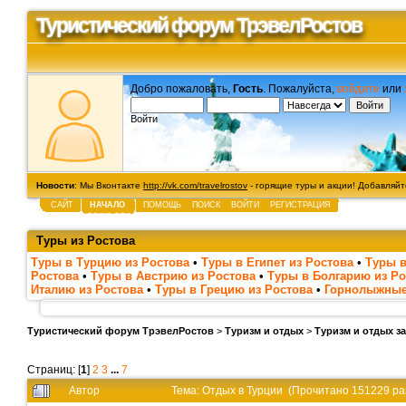
Туристический форум ТрэвелРостов
Добро пожаловать,
Гость
. Пожалуйста,
войдите
или
Войти
Новости
: Мы Вконтакте
http://vk.com/travelrostov
- горящие туры и акции! Добавляйте
САЙТ
НАЧАЛО
ПОМОЩЬ
ПОИСК
ВОЙТИ
РЕГИСТРАЦИЯ
Туры из Ростова
Туры в Турцию из Ростова
•
Туры в Египет из Ростова
•
Туры в
Ростова
•
Туры в Австрию из Ростова
•
Туры в Болгарию из Ро
Италию из Ростова
•
Туры в Грецию из Ростова
•
Горнолыжные
Туристический форум ТрэвелРостов
>
Туризм и отдых
>
Туризм и отдых з
Страниц: [
1
]
2
3
...
7
Автор
Тема: Отдых в Турции (Прочитано 151229 ра