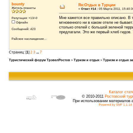
bounty
Re:Отдых в Турции
Житель планеты
«
Ответ #14 :
05 Марта 2011, 15:40:3
Мне кажется все правильно описано. В 
Репутация: +13/-0
мгновенного ни в каком отеле не бывает
Офлайн
столько отелей с большой зеленой терр
Сообщений: 423
предлагали. Это же первый хлеб гидов.
Райское наслаждение...
Страниц: [
1
]
2
3
...
7
Туристический форум ТрэвелРостов
>
Туризм и отдых
>
Туризм и отдых з
Каталог стат
© 2010-2011
Ростовский тур
При использовании материалов 
Powered by SMF 1.1.14