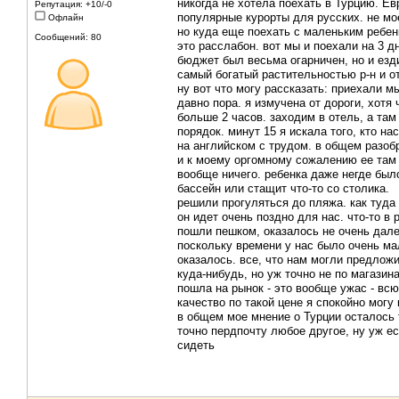
никогда не хотела поехать в Турцию. Ев
Репутация: +10/-0
популярные курорты для русских. не мо
Офлайн
но куда еще поехать с маленьким ребен
Сообщений: 80
это расслабон. вот мы и поехали на 3 дн
бюджет был весьма огарничен, но и езд
самый богатый растительностью р-н и о
ну вот что могу рассказать: приехали мы
давно пора. я измучена от дороги, хотя 
больше 2 часов. заходим в отель, а там
порядок. минут 15 я искала того, кто на
на английском с трудом. в общем разоб
и к моему оргомному сожалению ее там 
вообще ничего. ребенка даже негде было 
бассейн или стащит что-то со столика.
решили прогуляться до пляжа. как туда 
он идет очень поздно для нас. что-то в 
пошли пешком, оказалось не очень дал
поскольку времени у нас было очень ма
оказалось. все, что нам могли предложит
куда-нибудь, но уж точно не по магазин
пошла на рынок - это вообще ужас - всю 
качество по такой цене я спокойно могу 
в общем мое мнение о Турции осталось 
точно пердпочту любое другое, ну уж ес
сидеть