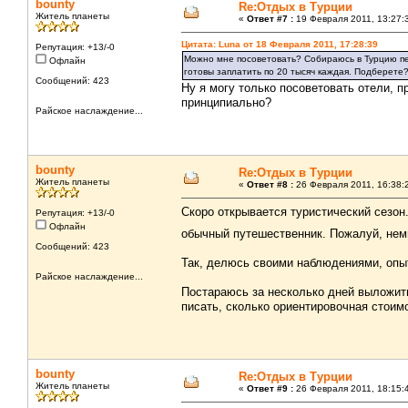
bounty
Re:Отдых в Турции
Житель планеты
«
Ответ #7 :
19 Февраля 2011, 13:27:
Цитата: Luna от 18 Февраля 2011, 17:28:39
Репутация: +13/-0
Можно мне посоветовать? Собираюсь в Турцию пер
Офлайн
готовы заплатить по 20 тысяч каждая. Подберете
Сообщений: 423
Ну я могу только посоветовать отели, п
принципиально?
Райское наслаждение...
bounty
Re:Отдых в Турции
Житель планеты
«
Ответ #8 :
26 Февраля 2011, 16:38:
Скоро открывается туристический сезон.
Репутация: +13/-0
Офлайн
обычный путешественник. Пожалуй, не
Сообщений: 423
Так, делюсь своими наблюдениями, опы
Райское наслаждение...
Постараюсь за несколько дней выложит
писать, сколько ориентировочная стоимо
bounty
Re:Отдых в Турции
Житель планеты
«
Ответ #9 :
26 Февраля 2011, 18:15: