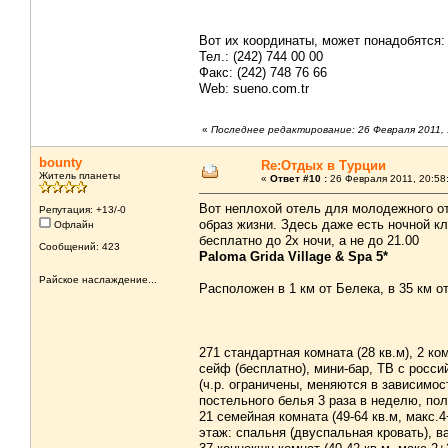
Вот их координаты, может понадобятся:
Тел.: (242) 744 00 00
Факс: (242) 748 76 66
Web: sueno.com.tr
«
Последнее редактирование: 26 Февраля 2011, 
bounty
Re:Отдых в Турции
Житель планеты
«
Ответ #10 :
26 Февраля 2011, 20:58
Вот неплохой отель для молодежного от
Репутация: +13/-0
образ жизни. Здесь даже есть ночной кл
Офлайн
бесплатно до 2х ночи, а не до 21.00
Сообщений: 423
Paloma Grida Village & Spa 5*
Райское наслаждение...
Расположен в 1 км от Белека, в 35 км о
271 стандартная комната (28 кв.м), 2 к
сейф (бесплатно), мини-бар, ТВ с росс
(ч.р. ограничены, меняются в зависимост
постельного белья 3 раза в неделю, по
21 семейная комната (49-64 кв.м, макс.4
этаж: спальня (двуспальная кровать), ва