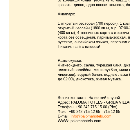
37 коннекшн комнат (40-42 кв.м, макс.2
кровать, диван, одна ванная комната, б
Аквапарк:
1 открытый ресторан (700 персон), 1 кры
открытый бассейн (1800 кв.м, ч.р. 07:00
(400 кв.м), 4 теннисных корта с жестким
корта без освещения, парикмахерская, п
русском, английском языках, персонал 
Питание на 5 с плюсом!
Развлекушки.
Фитнес-центр, сауна, турецкая баня, дж
пляжный волейбол, мини-футбол, мини-г
лицензии), водный банан, водные лыжи (
до 02:00), дискотека, живая музыка.
Вот их контакты. На всякий случай:
Адрес: PALOMA HOTELS - GRIDA VILLAGE
Телефон: +90 242 715 15 00 (Pbx)
Факс: +90 242 715 12 65 - 715 12 85
E-mail:
info@palomahotels.com
WWW: palomahotels.com