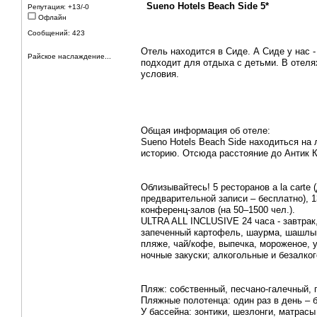
Sueno Hotels Beach Side 5*
Репутация: +13/-0
Офлайн
Сообщений: 423
Отель находится в Сиде. А Сиде у нас 
Райское наслаждение...
подходит для отдыха с детьми. В отелях
условия.
Общая информация об отеле:
Sueno Hotels Beach Side находиться на
историю. Отсюда расстояние до Антик К
Облизывайтесь! 5 ресторанов a la сartе
предварительной записи – бесплатно), 13
конференц-залов (на 50–1500 чел.).
ULTRA ALL INCLUSIVE 24 часа - завтрак,
запеченный картофель, шаурма, шашлык,
пляже, чай/кофе, выпечка, мороженое, у
ночные закуски; алкогольные и безалко
Пляж: собственный, песчано-галечный, п
Пляжные полотенца: один раз в день – 
У бассейна: зонтики, шезлонги, матрасы