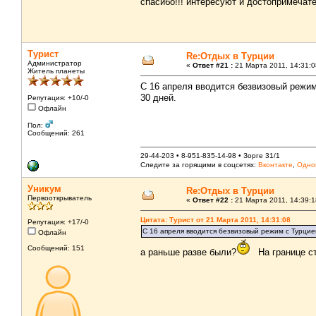
спасибо!!! интересуют и достопримечате
Турист
Re:Отдых в Турции
Администратор
«
Ответ #21 :
21 Марта 2011, 14:31:0
Житель планеты
С 16 апреля вводится безвизовый режим
30 дней.
Репутация: +10/-0
Офлайн
Пол:
Сообщений: 261
29-44-203 • 8-951-835-14-98 • Зорге 31/1
Следите за горящими в соцсетях:
Вконтакте
,
Одно
Уникум
Re:Отдых в Турции
Первооткрыватель
«
Ответ #22 :
21 Марта 2011, 14:39:1
Цитата: Турист от 21 Марта 2011, 14:31:08
Репутация: +17/-0
С 16 апреля вводится безвизовый режим с Турцие
Офлайн
Сообщений: 151
а раньше разве были?
На границе ст