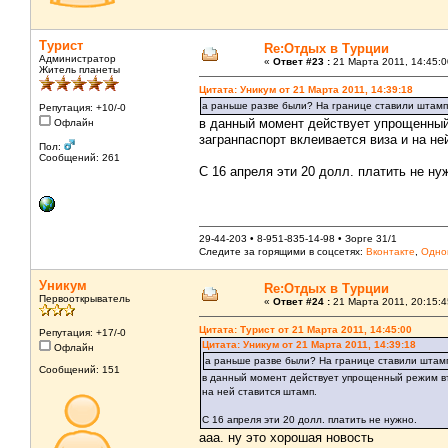
Турист
Re:Отдых в Турции
Администратор
«
Ответ #23 :
21 Марта 2011, 14:45:0
Житель планеты
Цитата: Уникум от 21 Марта 2011, 14:39:18
а раньше разве были? На границе ставили штампи
Репутация: +10/-0
в данный момент действует упрощенный
Офлайн
загранпаспорт вклеивается виза и на не
Пол:
Сообщений: 261
С 16 апреля эти 20 долл. платить не ну
29-44-203 • 8-951-835-14-98 • Зорге 31/1
Следите за горящими в соцсетях:
Вконтакте
,
Одно
Уникум
Re:Отдых в Турции
Первооткрыватель
«
Ответ #24 :
21 Марта 2011, 20:15:4
Цитата: Турист от 21 Марта 2011, 14:45:00
Репутация: +17/-0
Цитата: Уникум от 21 Марта 2011, 14:39:18
Офлайн
а раньше разве были? На границе ставили штампи
Сообщений: 151
в данный момент действует упрощенный режим въе
на ней ставится штамп.
С 16 апреля эти 20 долл. платить не нужно.
ааа. ну это хорошая новость