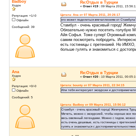
Badboy
Re:Отдых в Турции
Ходок
«
Ответ #19 :
09 Марта 2011, 15:56:1
Цитата: Ana от 07 Марта 2011, 20:26:17
Репутация: +1/-0
кто может поделиться впечатлениям от Стамбула
Офлайн
Стамбул - очень красивый город! Жемчу
Сообщений: 39
Обязательно нужно посетить голубую Ме
Айя Софья. Тоже супер! Огромный компл
самим посмотреть побродить. Интересно
есть гостиницы с претензией. Но ИМХО, 
больше гулять и знакомиться с достоп
Ana
Re:Отдых в Турции
Ходок
«
Ответ #20 :
10 Марта 2011, 00:05:1
Цитата: bounty от 07 Марта 2011, 22:34:15
Репутация: +0/-0
Или тебя интересуют экскурсии и достопримечат
Офлайн
Сообщений: 5
Цитата: Badboy от 09 Марта 2011, 15:56:12
Стамбул - очень красивый город! Жемчужина Турц
Мечеть, можно с экскурсией, чтобы хорошо все по
весь овеянный легендами. Можно с гидом, можно
есть очень дешевые, есть гостиницы с претензией
гулять и знакомиться с достопримечательностями