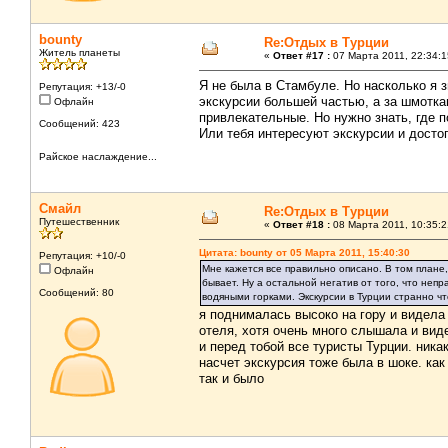
bounty
Re:Отдых в Турции
Житель планеты
«
Ответ #17 :
07 Марта 2011, 22:34:1
Я не была в Стамбуле. Но насколько я з
Репутация: +13/-0
экскурсии большей частью, а за шмотка
Офлайн
привлекательные. Но нужно знать, где п
Сообщений: 423
Или тебя интересуют экскурсии и дост
Райское наслаждение...
Смайл
Re:Отдых в Турции
Путешественник
«
Ответ #18 :
08 Марта 2011, 10:35:2
Цитата: bounty от 05 Марта 2011, 15:40:30
Репутация: +10/-0
Мне кажется все правильно описано. В том плане,
Офлайн
бывает. Ну а остальной негатив от того, что не
Сообщений: 80
водяными горками. Экскурсии в Турции странно чт
я поднималась высоко на гору и видела
отеля, хотя очень много слышала и вид
и перед тобой все туристы Турции. ника
насчет экскурсия тоже была в шоке. как
так и было