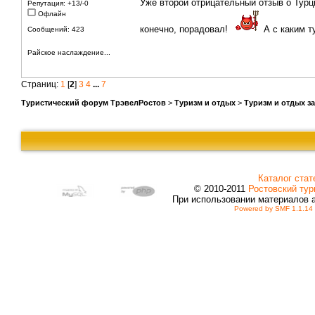
Уже второй отрицательный отзыв о Турци
Репутация: +13/-0
Офлайн
конечно, порадовал!
А с каким т
Сообщений: 423
Райское наслаждение...
Страниц:
1
[
2
]
3
4
...
7
Туристический форум ТрэвелРостов
>
Туризм и отдых
>
Туризм и отдых з
Каталог стат
© 2010-2011
Ростовский тур
При использовании материалов 
Powered by SMF 1.1.14