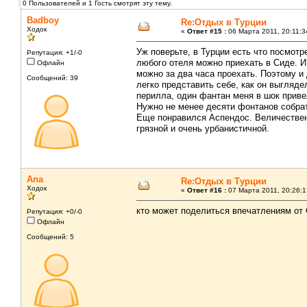
0 Пользователей и 1 Гость смотрят эту тему.
Badboy
Re:Отдых в Турции
Ходок
«
Ответ #15 :
06 Марта 2011, 20:11:3
Уж поверьте, в Турции есть что посмотр
Репутация: +1/-0
любого отеля можно приехать в Сиде. И 
Офлайн
можно за два часа проехать. Поэтому и
Сообщений: 39
легко представить себе, как он выгляде
перилла, один фантан меня в шок привел
Нужно не менее десяти фонтанов собрат
Еще понравился Аспендос. Величествен
грязной и очень урбанистичной.
Ana
Re:Отдых в Турции
Ходок
«
Ответ #16 :
07 Марта 2011, 20:26:1
кто может поделиться впечатлениям от 
Репутация: +0/-0
Офлайн
Сообщений: 5