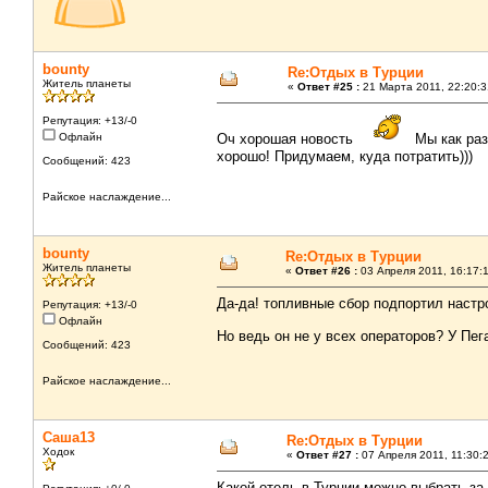
bounty
Re:Отдых в Турции
Житель планеты
«
Ответ #25 :
21 Марта 2011, 22:20:3
Репутация: +13/-0
Офлайн
Оч хорошая новость
Мы как ра
хорошо! Придумаем, куда потратить)))
Сообщений: 423
Райское наслаждение...
bounty
Re:Отдых в Турции
Житель планеты
«
Ответ #26 :
03 Апреля 2011, 16:17:
Да-да! топливные сбор подпортил настро
Репутация: +13/-0
Офлайн
Но ведь он не у всех операторов? У Пег
Сообщений: 423
Райское наслаждение...
Саша13
Re:Отдых в Турции
Ходок
«
Ответ #27 :
07 Апреля 2011, 11:30:
Какой отель в Турции можно выбрать за 