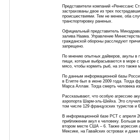
Представители компаний «Ренессанс Стр
застрахованы двое из трех пострадавш
происшествиями. Тем не менее, оба слу
транспортировку раненых.
Официальный представитель Минздрава 
залива Наама. Управление Министерств
гражданской обороны расследуют причи
запрещено.
По мнению опытных дайверов, акулы в п
пищи, которые выбрасываются в море с к
мясо, чтобы кормить рыб, на это также 
По данным информационной базы Россий
в Египте был в июне 2009 года. Тогда ф
Марса Аллам. Тогда смерть человека из
Рассказывают, что особую агрессию аку
аэропорта Шарм-эль-Шейха. Это случило
том числе 129 французских туристов и 6
В информационной базе РСТ с апреля 20
приближении акул к человеку. Больше в
втором месте США – 6. Также агрессия 
Мексике, на Гавайских островах и даже