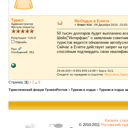
Турист
Re:Отдых в Египте
Администратор
«
Ответ #14 :
09 Декабря 2010, 15:03:
Житель планеты
50 тысяч долларов будет выплачено все
Шейх("Интерфакс" о заявлении советни
Репутация: +10/-0
туристов ведется обновление автобусног
Офлайн
Сейчас в Египте действует запрет на к
Пол:
способным подтвердить свою квалифик
Сообщений: 261
29-44-203 • 8-951-835-14-98 • Зорге 31/1
Следите за горящими в соцсетях:
Вконтакте
,
Одно
Страниц: [
1
]
2
3
...
9
Туристический форум ТрэвелРостов
>
Туризм и отдых
>
Туризм и отдых з
Каталог стат
© 2010-2011
Ростовский тур