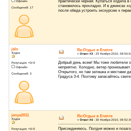
практически черная. Купаться ходила в
Офлайн
становилось прохладно. И в джинсах х
Сообщений: 17
после обеда устроить экскурсию к пира
jalo
Re:Отдых в Египте
Ходок
«
Ответ #3 :
25 Ноября 2010, 09:54:0
Добрый день всем! Мы тоже любители зи
Репутация: +0/-0
неприятно. Холодно, ветер пронизывает
Офлайн
Открытого, но там затишка и местами да
Сообщений: 3
Градуса 3-4. Поэтому запасайтесь свит
jenya2011
Re:Отдых в Египте
Ходок
«
Ответ #4 :
30 Ноября 2010, 09:52:3
Присоединяюсь. Полдня можно и позагор
Репутация: +0/-0