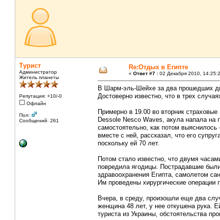
Турист
Re:Отдых в Египте
Администратор
«
Ответ #7 :
02 Декабря 2010, 14:25:
Житель планеты
В Шарм-эль-Шейхе за два прошедших дня
Достоверно известно, что в трех случа
Репутация: +10/-0
Офлайн
Примерно в 19.00 во вторник страховые
Пол:
Dessole Nesco Waves, акула напала на
Сообщений: 261
самостоятельно, как потом выяснилось –
вместе с ней, рассказал, что его супру
поскольку ей 70 лет.
Потом стало известно, что двумя часам
повредила ягодицы. Пострадавшие были 
здравоохранения Египта, самолетом сан
Им проведены хирургические операции 
Вчера, в среду, произошли еще два случ
женщина 48 лет, у нее откушена рука. 
туриста из Украины, обстоятельства пр