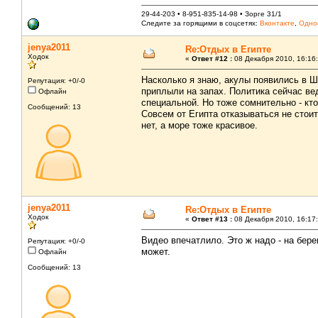
29-44-203 • 8-951-835-14-98 • Зорге 31/1
Следите за горящими в соцсетях:
Вконтакте
,
Одно
jenya2011
Re:Отдых в Египте
Ходок
«
Ответ #12 :
08 Декабря 2010, 16:16:
Насколько я знаю, акулы появились в Ша
Репутация: +0/-0
приплыли на запах. Политика сейчас вед
Офлайн
специальной. Но тоже сомнительно - кт
Сообщений: 13
Совсем от Египта отказываться не стои
нет, а море тоже красивое.
jenya2011
Re:Отдых в Египте
Ходок
«
Ответ #13 :
08 Декабря 2010, 16:17:
Видео впечатлило. Это ж надо - на бере
Репутация: +0/-0
может.
Офлайн
Сообщений: 13