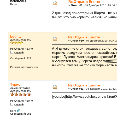
helen2011
Re:Отдых в Египте
Гость
«
Ответ #9 :
06 Декабря 2010, 16:04:
2 дня назад прилетели из Шарма - не бы
пишут, что рыб кормить нельзя! но нашим
bounty
Re:Отдых в Египте
Житель планеты
«
Ответ #10 :
07 Декабря 2010, 09:40:
А Я думаю- не стоит отказываться от от
Репутация: +13/-0
морским воздухом просто, покатайтесь н
Офлайн
жарко! Луксор, Александрия- красота! 
Сообщений: 423
обоснуются там у берега надолго)))))))))
ни ногой. там же не только море - есть
Райское наслаждение...
Турист
Re:Отдых в Египте
Администратор
«
Ответ #11 :
08 Декабря 2010, 11:52:
Житель планеты
[youtube]http://www.youtube.com/v/T2u
Репутация: +10/-0
Офлайн
Пол:
Сообщений: 261