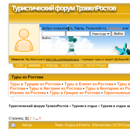
Туристический форум ТрэвелРостов
Добро пожаловать,
Гость
. Пожалуйста,
войдите
или
Войти
Новости
: Мы Вконтакте
http://vk.com/travelrostov
- горящие туры и акции! Добавляйте
САЙТ
НАЧАЛО
ПОМОЩЬ
ПОИСК
ВОЙТИ
РЕГИСТРАЦИЯ
Туры из Ростова
Туры в Турцию из Ростова
•
Туры в Египет из Ростова
•
Туры в
Ростова
•
Туры в Австрию из Ростова
•
Туры в Болгарию из Ро
Италию из Ростова
•
Туры в Грецию из Ростова
•
Горнолыжные
Туристический форум ТрэвелРостов
>
Туризм и отдых
>
Туризм и отдых з
Страниц: [
1
]
2
3
...
9
Автор
Тема: Отдых в Египте (Прочитано 157943 ра