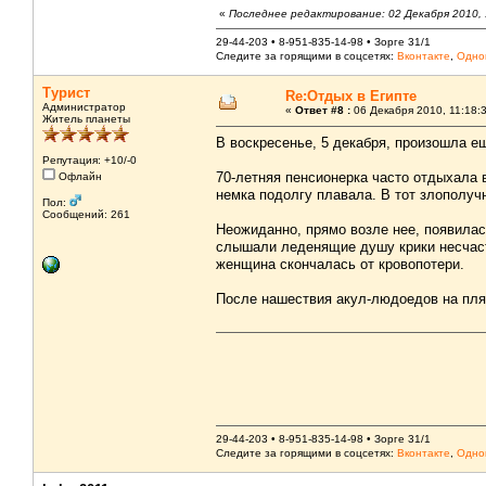
«
Последнее редактирование: 02 Декабря 2010, 
29-44-203 • 8-951-835-14-98 • Зорге 31/1
Следите за горящими в соцсетях:
Вконтакте
,
Одно
Турист
Re:Отдых в Египте
Администратор
«
Ответ #8 :
06 Декабря 2010, 11:18:
Житель планеты
В воскресенье, 5 декабря, произошла е
Репутация: +10/-0
70-летняя пенсионерка часто отдыхала 
Офлайн
немка подолгу плавала. В тот злополуч
Пол:
Сообщений: 261
Неожиданно, прямо возле нее, появила
слышали леденящие душу крики несчаст
женщина скончалась от кровопотери.
После нашествия акул-людоедов на пля
29-44-203 • 8-951-835-14-98 • Зорге 31/1
Следите за горящими в соцсетях:
Вконтакте
,
Одно