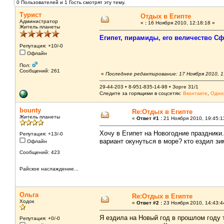
0 Пользователей и 1 Гость смотрят эту тему.
Турист
Отдых в Египте
Администратор
«
:
16 Ноября 2010, 12:18:18 »
Житель планеты
Египет, пирамиды, его величество Сф
Репутация: +10/-0
Офлайн
Пол:
Сообщений: 261
«
Последнее редактирование: 17 Ноября 2010, 1
29-44-203 • 8-951-835-14-98 • Зорге 31/1
Следите за горящими в соцсетях:
Вконтакте
,
Одно
bounty
Re:Отдых в Египте
Житель планеты
«
Ответ #1 :
21 Ноября 2010, 19:45:1
Хочу в Египет на Новогодние праздники.
Репутация: +13/-0
вариант окунуться в море? кто ездил зи
Офлайн
Сообщений: 423
Райское наслаждение...
Ольга
Re:Отдых в Египте
Ходок
«
Ответ #2 :
23 Ноября 2010, 14:43:4
Я ездила на Новый год в прошлом году 
Репутация: +0/-0