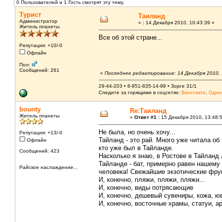
0 Пользователей и 1 Гость смотрят эту тему.
Турист
Таиланд
Администратор
«
:
14 Декабря 2010, 10:43:39 »
Житель планеты
Все об этой стране...
Репутация: +10/-0
Офлайн
Пол:
Сообщений: 261
«
Последнее редактирование: 14 Декабря 2010, 
29-44-203 • 8-951-835-14-98 • Зорге 31/1
Следите за горящими в соцсетях:
Вконтакте
,
Одно
bounty
Re:Таиланд
Житель планеты
«
Ответ #1 :
15 Декабря 2010, 13:48:
Не была, но очень хочу...
Репутация: +13/-0
Тайланд - это рай. Много уже читала о
Офлайн
кто уже был в Тайланде.
Сообщений: 423
Насколько я знаю, в Ростове в Тайлан
Тайланде - бат, примерно равен нашему
Райское наслаждение...
человека! Свежайшие экзотические фрукт
И, конечно, пляжи, пляжи, пляжи...
И, конечно, виды потрясающие
И, конечно, дешевый сувениры, кожа, ю
И, конечно, восточные храмы, статуи, ар