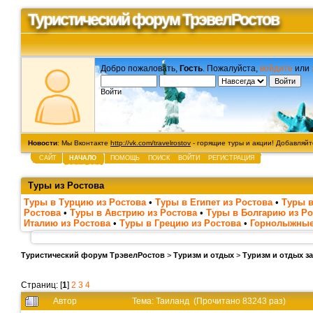
Туристический форум ТрэвелРостов
Добро пожаловать,
Гость
. Пожалуйста,
войдите
или
Войти
Новости
: Мы Вконтакте
http://vk.com/travelrostov
- горящие туры и акции! Добавляйте
САЙТ
НАЧАЛО
ПОМОЩЬ
ПОИСК
ВОЙТИ
РЕГИСТРАЦИЯ
Туры из Ростова
Туры в Турцию из Ростова
•
Туры в Египет из Ростова
•
Туры в
Ростова
•
Туры в Австрию из Ростова
•
Туры в Болгарию из Ро
Италию из Ростова
•
Туры в Грецию из Ростова
•
Горнолыжные
Туристический форум ТрэвелРостов
>
Туризм и отдых
>
Туризм и отдых з
Страниц: [
1
]
2
3
4
Автор
Тема: Таиланд (Прочитано 83243 раз)