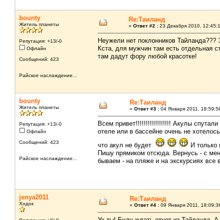
bounty
Re:Таиланд
Житель планеты
«
Ответ #2 :
23 Декабря 2010, 12:45:
Неужели нет поклонников Тайланда??? Э
Репутация: +13/-0
Кста, для мужчин там есть отдельная с
Офлайн
там дадут фору любой красотке!
Сообщений: 423
Райское наслаждение...
bounty
Re:Таиланд
Житель планеты
«
Ответ #3 :
04 Января 2011, 18:59:5
Всем привет!!!!!!!!!!!!!!!!!! Акулы спут
Репутация: +13/-0
отеле или в бассейне очень не хотелос
Офлайн
Сообщений: 423
что акул не будет
И только 
Пишу прямиком отсюда. Вернусь - с меня
Райское наслаждение...
бываем - на пляже и на экскурсиях все 
jenya2011
Re:Таиланд
Ходок
«
Ответ #4 :
09 Января 2011, 18:09:3
Ух ты! Буду ждать отчет из Тайланда. А