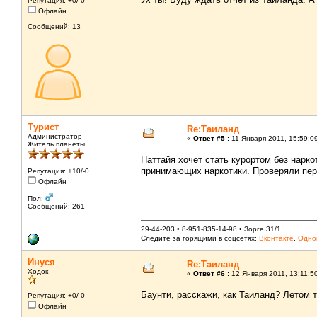
Репутация: +0/-0
Офлайн
Сообщений: 13
Турист
Re:Таиланд
Администратор
«
Ответ #5 :
11 Января 2011, 15:59:0
Житель планеты
Паттайя хочет стать курортом без нарк
принимающих наркотики. Проверяли перс
Репутация: +10/-0
Офлайн
Пол:
Сообщений: 261
29-44-203 • 8-951-835-14-98 • Зорге 31/1
Следите за горящими в соцсетях:
Вконтакте
,
Одно
Инуся
Re:Таиланд
Ходок
«
Ответ #6 :
12 Января 2011, 13:11:5
Баунти, расскажи, как Таиланд? Летом 
Репутация: +0/-0
Офлайн