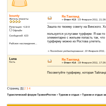
bounty
Re:Таиланд
Житель планеты
«
Ответ #13 :
15 Февраля 2011, 21:28
Зашла по твоему совету на Винского. Х
Репутация: +13/-0
Офлайн
пользуется услугами турфирм. Я как-т
Сообщений: 423
элементарно с жильем попасть так, что 
турфирму можно из Ростова улететь.
Райское наслаждение...
«
Последнее редактирование: 19 Февраля 2011, 
Luna
Re:Таиланд
Гость
«
Ответ #14 :
18 Февраля 2011, 17:26
Посоветуйте турфирму, которая Тайла
Страниц: [
1
]
2
3
4
Туристический форум ТрэвелРостов
>
Туризм и отдых
>
Туризм и отдых з