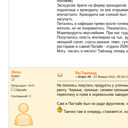
похожие)
Экскурсию брали на ферму крокодилов. 
подносишь к крокодилу, он рок открывае
впечатлило. Крокодила как сонный был. 
засунуть.
Питались в кафешке прямо возле пляжа.
жители, но не понравилось. Показалось
Морепродукты вкуснейшие. При нас туда
Получалось поесть вчетвером на тыс. ру
овощной салат, соусы разные, пиво, су
ресторане в самой Патайе - отдали 2500
Могу писать и писать! Тайланд теперь м
Alexx
Re:Таиланд
Ходок
«
Ответ #8 :
23 Января 2011, 09:34:2
Не боялись покупать продукты у уличны
Репутация: +0/-0
рвоту. Черные, грязные, своими грязны
Офлайн
переплачу и поем в нормальном заведе
Сообщений: 3
Сам в Паттайе был не ради фруктиков, 
Таечки там в очередь становятся, ко