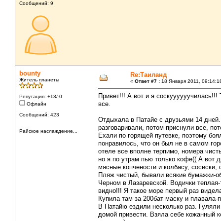
Сообщений: 9
bounty
Re:Таиланд
Житель планеты
«
Ответ #7 :
18 Января 2011, 09:14:1
Привет!!! А вот и я соскуууууучилась!!
Репутация: +13/-0
все.
Офлайн
Сообщений: 423
Отдыхала в Патайе с друзьями 14 дней. 
разговаривали, потом приснули все, пот
Райское наслаждение...
Ехали по горящей путевке, поэтому боял
понравилось, что он был не в самом горо
отеле все вполне терпимо, номера чисты
но я по утрам пью только кофе(( А вот 
мясные копчености и колбасу, сосиски,
Пляж чистый, бывали всякие бумажки-обе
Черном в Лазаревской. Водички теплая-т
видно!!! Я такое море первый раз видел
Купила там за 200бат маску и плавала-
В Патайю ездили несколько раз. Гуляли
домой привести. Взяла себе кожанный ко