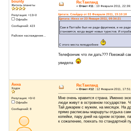
bounty
Re:Таиланд
Житель планеты
«
Ответ #11 :
10 Февраля 2011, 22:39:
Цитата: Слайдер от 03 Февраля 2011, 15:10:18
Репутация: +13/-0
Цитата: Alexx от 23 Января 2011, 09:34:21
Офлайн
Сообщений: 423
Сам в Паттайе был не ради фруктиков, и не рад
становятся, когда видят новых туристов. И отраб
Райское наслаждение...
С этого места поподробнее
Телефончик что ли дать??? Поезжай сам
увидела
Анна
Re:Таиланд
Ходок
«
Ответ #12 :
12 Февраля 2011, 17:51
Мне очень нравится страна. Именно экзо
Репутация: +0/-0
люди живут в островном государстве. Че
Офлайн
Тай дикарем с мужем, на месяцок. На д
Сообщений: 8
прямо расписаны маршруты отдыха само
копейки, пару дней на одном острове, п
к сожалению, поехать по стандартной п