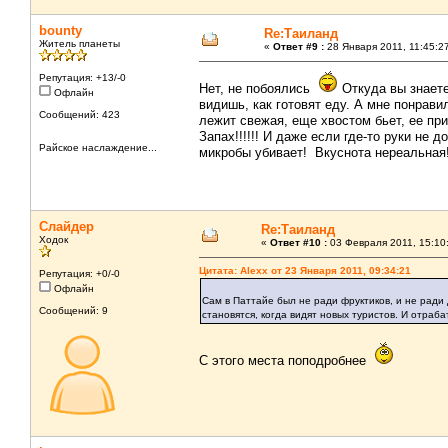
bounty
Re:Таиланд
Житель планеты
«
Ответ #9 :
28 Января 2011, 11:45:2
Репутация: +13/-0
Нет, не побоялись
Откуда вы знаете,
Офлайн
видишь, как готовят еду. А мне понрави
Сообщений: 423
лежит свежая, еще хвостом бьет, ее при
Запах!!!!!! И даже если где-то руки не
Райское наслаждение...
микробы убивает! Вкуснота нереальная
Слайдер
Re:Таиланд
Ходок
«
Ответ #10 :
03 Февраля 2011, 15:10
Цитата: Alexx от 23 Января 2011, 09:34:21
Репутация: +0/-0
Офлайн
Сам в Паттайе был не ради фруктиков, и не ради
Сообщений: 9
становятся, когда видят новых туристов. И отраба
С этого места поподробнее