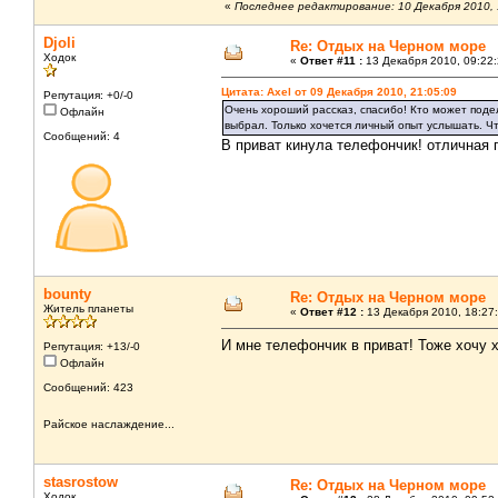
«
Последнее редактирование: 10 Декабря 2010, 1
Djoli
Re: Отдых на Черном море
Ходок
«
Ответ #11 :
13 Декабря 2010, 09:22:
Цитата: Axel от 09 Декабря 2010, 21:05:09
Репутация: +0/-0
Очень хороший рассказ, спасибо! Кто может подел
Офлайн
выбрал. Только хочется личный опыт услышать. Чт
Сообщений: 4
В приват кинула телефончик! отличная 
bounty
Re: Отдых на Черном море
Житель планеты
«
Ответ #12 :
13 Декабря 2010, 18:27:
И мне телефончик в приват! Тоже хочу х
Репутация: +13/-0
Офлайн
Сообщений: 423
Райское наслаждение...
stasrostow
Re: Отдых на Черном море
Ходок