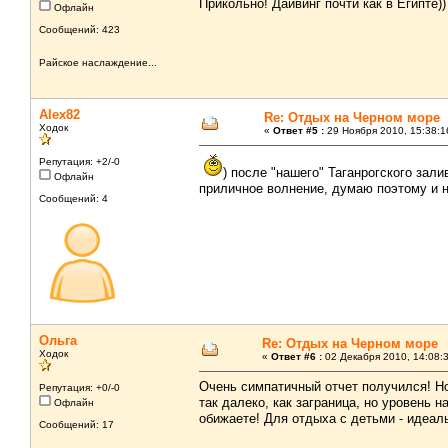
Прикольно! Дайвинг почти как в Египте)
Офлайн
Сообщений: 423
Райское наслаждение...
Alex82
Re: Отдых на Черном море
Ходок
«
Ответ #5 :
29 Ноября 2010, 15:38:1
Репутация: +2/-0
) после "нашего" Таганрогского зали
Офлайн
приличное волнение, думаю поэтому и не
Сообщений: 4
Ольга
Re: Отдых на Черном море
Ходок
«
Ответ #6 :
02 Декабря 2010, 14:08:
Очень симпатичный отчет получился! Н
Репутация: +0/-0
так далеко, как заграница, но уровень 
Офлайн
обижаете! Для отдыха с детьми - идеал
Сообщений: 17