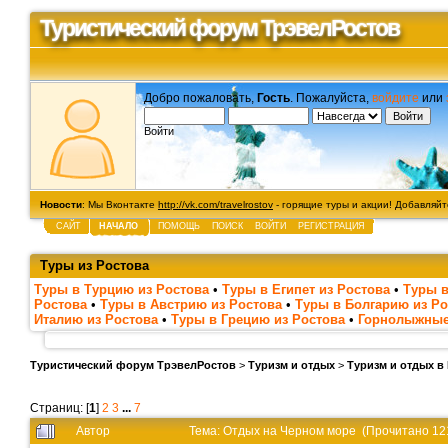
Туристический форум ТрэвелРостов
Добро пожаловать,
Гость
. Пожалуйста,
войдите
или
Войти
Новости
: Мы Вконтакте
http://vk.com/travelrostov
- горящие туры и акции! Добавляйте
САЙТ
НАЧАЛО
ПОМОЩЬ
ПОИСК
ВОЙТИ
РЕГИСТРАЦИЯ
Туры из Ростова
Туры в Турцию из Ростова
•
Туры в Египет из Ростова
•
Туры в
Ростова
•
Туры в Австрию из Ростова
•
Туры в Болгарию из Ро
Италию из Ростова
•
Туры в Грецию из Ростова
•
Горнолыжные
Туристический форум ТрэвелРостов
>
Туризм и отдых
>
Туризм и отдых в
Страниц: [
1
]
2
3
...
7
Автор
Тема: Отдых на Черном море (Прочитано 12