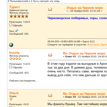
0 Пользователей и 1 Гость смотрят эту тему.
Турист
Отдых на Черном море
Администратор
«
:
16 Ноября 2010, 12:21:43 »
Житель планеты
Черноморское побережье, горы, солнц
Репутация: +10/-0
Офлайн
Пол:
Сообщений: 261
29-44-203 • 8-951-835-14-98 • Зорге 31/1
Следите за горящими в соцсетях:
Вконтакте
,
Одно
bounty
Re: Отдых на Черном море
Житель планеты
«
Ответ #1 :
21 Ноября 2010, 19:43:5
В этом году ездили на выходные в Архи
Репутация: +13/-0
тыс за два дня. В домике душ, телевизо
Офлайн
очень чисто. Питались сами, вечером 
Сообщений: 423
вывод для себя, что чем дальше от кру
Райское наслаждение...
Ольга
Re: Отдых на Черном море
Ходок
«
Ответ #2 :
22 Ноября 2010, 14:10:4
Мы фанаты Крыма. Там чистейшее море, 
Репутация: +0/-0