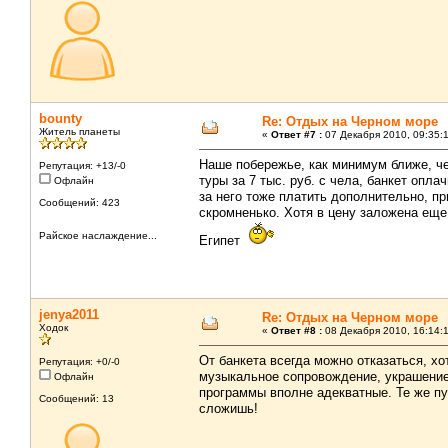
bounty
Re: Отдых на Черном море
Житель планеты
«
Ответ #7 :
07 Декабря 2010, 09:35:
Наше побережье, как минимум ближе, ч
Репутация: +13/-0
туры за 7 тыс. руб. с чела, банкет опла
Офлайн
за него тоже платить дополнительно, пр
Сообщений: 423
скромненько. Хотя в цену заложена еще
Райское наслаждение...
Египет
jenya2011
Re: Отдых на Черном море
Ходок
«
Ответ #8 :
08 Декабря 2010, 16:14:
От банкета всегда можно отказаться, хо
Репутация: +0/-0
музыкальное сопровождение, украшение 
Офлайн
программы вполне адекватные. Те же пут
Сообщений: 13
сложишь!