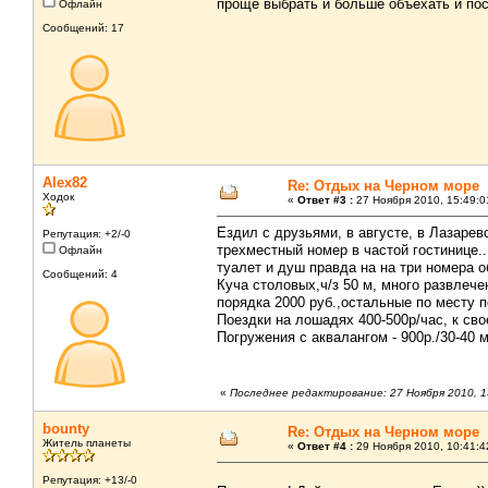
проще выбрать и больше объехать и по
Офлайн
Сообщений: 17
Alex82
Re: Отдых на Черном море
Ходок
«
Ответ #3 :
27 Ноября 2010, 15:49:0
Ездил с друзьями, в августе, в Лазаревс
Репутация: +2/-0
трехместный номер в частой гостинице..
Офлайн
туалет и душ правда на на три номера о
Сообщений: 4
Куча столовых,ч/з 50 м, много развлеч
порядка 2000 руб.,остальные по месту п
Поездки на лошадях 400-500р/час, к св
Погружения с аквалангом - 900р./30-40 
«
Последнее редактирование: 27 Ноября 2010, 1
bounty
Re: Отдых на Черном море
Житель планеты
«
Ответ #4 :
29 Ноября 2010, 10:41:4
Репутация: +13/-0