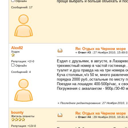
проще выбрать и больше объехать и по
Офлайн
Сообщений: 17
Alex82
Re: Отдых на Черном море
Ходок
«
Ответ #3 :
27 Ноября 2010, 15:49:0
Ездил с друзьями, в августе, в Лазаревс
Репутация: +2/-0
трехместный номер в частой гостинице..
Офлайн
туалет и душ правда на на три номера о
Сообщений: 4
Куча столовых,ч/з 50 м, много развлеч
порядка 2000 руб.,остальные по месту п
Поездки на лошадях 400-500р/час, к св
Погружения с аквалангом - 900р./30-40 
«
Последнее редактирование: 27 Ноября 2010, 1
bounty
Re: Отдых на Черном море
Житель планеты
«
Ответ #4 :
29 Ноября 2010, 10:41:4
Репутация: +13/-0