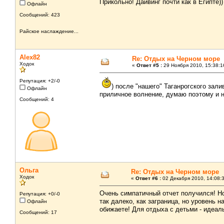
Прикольно! Дайвинг почти как в Египте)
Офлайн
Сообщений: 423
Райское наслаждение...
Alex82
Re: Отдых на Черном море
Ходок
«
Ответ #5 :
29 Ноября 2010, 15:38:1
Репутация: +2/-0
) после "нашего" Таганрогского зали
Офлайн
приличное волнение, думаю поэтому и не
Сообщений: 4
Ольга
Re: Отдых на Черном море
Ходок
«
Ответ #6 :
02 Декабря 2010, 14:08:
Очень симпатичный отчет получился! Н
Репутация: +0/-0
так далеко, как заграница, но уровень 
Офлайн
обижаете! Для отдыха с детьми - идеал
Сообщений: 17