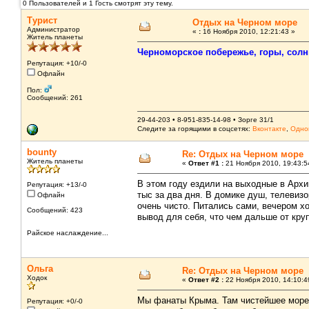
0 Пользователей и 1 Гость смотрят эту тему.
Турист
Отдых на Черном море
Администратор
«
:
16 Ноября 2010, 12:21:43 »
Житель планеты
Черноморское побережье, горы, солнц
Репутация: +10/-0
Офлайн
Пол:
Сообщений: 261
29-44-203 • 8-951-835-14-98 • Зорге 31/1
Следите за горящими в соцсетях:
Вконтакте
,
Одно
bounty
Re: Отдых на Черном море
Житель планеты
«
Ответ #1 :
21 Ноября 2010, 19:43:5
В этом году ездили на выходные в Архи
Репутация: +13/-0
тыс за два дня. В домике душ, телевизо
Офлайн
очень чисто. Питались сами, вечером 
Сообщений: 423
вывод для себя, что чем дальше от кру
Райское наслаждение...
Ольга
Re: Отдых на Черном море
Ходок
«
Ответ #2 :
22 Ноября 2010, 14:10:4
Мы фанаты Крыма. Там чистейшее море, 
Репутация: +0/-0