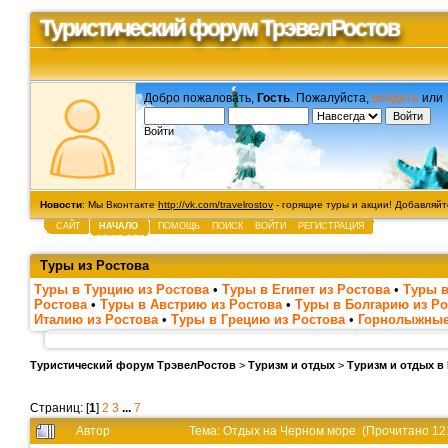
Туристический форум ТрэвелРостов
Добро пожаловать,
Гость
. Пожалуйста,
войдите
или
Войти
Новости
: Мы Вконтакте
http://vk.com/travelrostov
- горящие туры и акции! Добавляйте
САЙТ
НАЧАЛО
ПОМОЩЬ
ПОИСК
ВОЙТИ
РЕГИСТРАЦИЯ
Туры из Ростова
Туры в Турцию из Ростова
•
Туры в Египет из Ростова
•
Туры в
Ростова
•
Туры в Австрию из Ростова
•
Туры в Болгарию из Ро
Италию из Ростова
•
Туры в Грецию из Ростова
•
Горнолыжные
Туристический форум ТрэвелРостов
>
Туризм и отдых
>
Туризм и отдых в
Страниц: [
1
]
2
3
...
7
Автор
Тема: Отдых на Черном море (Прочитано 12