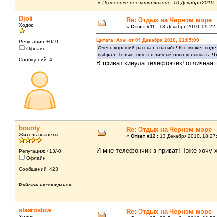
«
Последнее редактирование: 10 Декабря 2010, 1
Djoli
Re: Отдых на Черном море
Ходок
«
Ответ #11 :
13 Декабря 2010, 09:22:
Цитата: Axel от 09 Декабря 2010, 21:05:09
Репутация: +0/-0
Очень хороший рассказ, спасибо! Кто может подел
Офлайн
выбрал. Только хочется личный опыт услышать. Чт
Сообщений: 4
В приват кинула телефончик! отличная 
bounty
Re: Отдых на Черном море
Житель планеты
«
Ответ #12 :
13 Декабря 2010, 18:27:
И мне телефончик в приват! Тоже хочу х
Репутация: +13/-0
Офлайн
Сообщений: 423
Райское наслаждение...
stasrostow
Re: Отдых на Черном море
Ходок