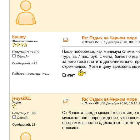
bounty
Re: Отдых на Черном море
Житель планеты
«
Ответ #7 :
07 Декабря 2010, 09:35:
Наше побережье, как минимум ближе, ч
Репутация: +13/-0
туры за 7 тыс. руб. с чела, банкет опла
Офлайн
за него тоже платить дополнительно, пр
Сообщений: 423
скромненько. Хотя в цену заложена еще
Райское наслаждение...
Египет
jenya2011
Re: Отдых на Черном море
Ходок
«
Ответ #8 :
08 Декабря 2010, 16:14:
От банкета всегда можно отказаться, хо
Репутация: +0/-0
музыкальное сопровождение, украшение 
Офлайн
программы вполне адекватные. Те же пут
Сообщений: 13
сложишь!