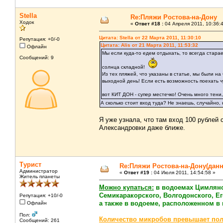
Stella
Re:Пляжи Ростова-на-Дону
Ходок
«
Ответ #18 :
04 Апреля 2011, 10:36:
Цитата: Stella от 22 Марта 2011, 11:30:10
Репутация: +0/-0
Цитата: Alis от 21 Марта 2011, 11:53:32
Офлайн
Мы если куда-то едем отдыхать, то всегда старае
Сообщений: 9
солнца складной!
Из тех пляжей, что указаны в статье, мы были 
выходной день! Если есть возможность поехать ч
вот КИТ ДОН - супер местечко! Очень много тен
А сколько стоит вход туда? Не знаешь, случайно,
Я уже узнала, что там вход 100 рублей 
Александровки даже ближе.
Турист
Re:Пляжи Ростова-на-Дону(дан
Администратор
«
Ответ #19 :
04 Июля 2011, 14:54:58 »
Житель планеты
Можно купаться:
в водоемах Цимлянск
Семикаракорского, Волгодонского, Е
Репутация: +10/-0
а также в водоеме, расположенном в 
Офлайн
Пол:
Количество микробов превышает по
Сообщений: 261