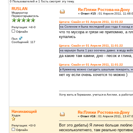
0 Пользователей и 1 Гость смотрят эту тему.
RUSLAN
Re:Пляжи Ростова-на-Дону
Модератор
«
Ответ #15 :
01 Апреля 2011, 11:48:
Первооткрыватель
Цитата: Смайл от 01 Апреля 2011, 11:01:22
на Соленом я была последний раз года 4 назад и 
Репутация: +4/-0
что то мусора и грязи не припомню, а пл
Офлайн
купались
Пол:
Сообщений: 117
Цитата: Смайл от 01 Апреля 2011, 11:01:22
на карьере была 1 раз ооочень давно. в воду вой
да какие там камни, дно - песок и глина
Цитата: Смайл от 01 Апреля 2011, 11:01:22
в Кумженку можно съездить шашлыки пожарить, но
нет ну если очень хочется то можно )
Хочу жить в Германии, учиться в Англии, а работа
Начинающий
Re:Пляжи Ростова-на-Дону
Ходок
«
Ответ #16 :
01 Апреля 2011, 13:47:
Вот это дебаты) Я лично больше люблю 
Репутация: +0/-0
нескольколетнего, там реально противн
Офлайн