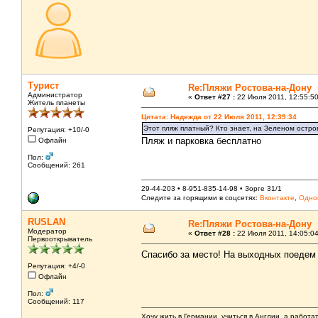
Турист
Re:Пляжи Ростова-на-Дону
Администратор
«
Ответ #27 :
22 Июля 2011, 12:55:50
Житель планеты
Цитата: Надежда от 22 Июля 2011, 12:39:34
Этот пляж платный? Кто знает, на Зеленом остров
Репутация: +10/-0
Пляж и парковка бесплатно
Офлайн
Пол:
Сообщений: 261
29-44-203 • 8-951-835-14-98 • Зорге 31/1
Следите за горящими в соцсетях:
Вконтакте
,
Одно
RUSLAN
Re:Пляжи Ростова-на-Дону
Модератор
«
Ответ #28 :
22 Июля 2011, 14:05:04
Первооткрыватель
Спасибо за место! На выходных поедем т
Репутация: +4/-0
Офлайн
Пол:
Сообщений: 117
Хочу жить в Германии, учиться в Англии, а работа