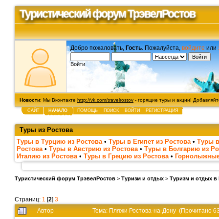
Туристический форум ТрэвелРостов
Добро пожаловать,
Гость
. Пожалуйста,
войдите
или
Войти
Новости
: Мы Вконтакте
http://vk.com/travelrostov
- горящие туры и акции! Добавляйте
САЙТ
НАЧАЛО
ПОМОЩЬ
ПОИСК
ВОЙТИ
РЕГИСТРАЦИЯ
Туры из Ростова
Туры в Турцию из Ростова
•
Туры в Египет из Ростова
•
Туры в
Ростова
•
Туры в Австрию из Ростова
•
Туры в Болгарию из Ро
Италию из Ростова
•
Туры в Грецию из Ростова
•
Горнолыжные
Туристический форум ТрэвелРостов
>
Туризм и отдых
>
Туризм и отдых в
Страниц:
1
[
2
]
3
Автор
Тема: Пляжи Ростова-на-Дону (Прочитано 63