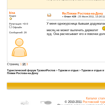
kisa
Re:Пляжи Ростова-на-Дону
Ходок
«
Ответ #29 :
25 Июля 2011, 13:26:11
У меня однокурсница бывшая додумалась
Репутация: +0/-0
Офлайн
месяц не может вылечить дерматит
Сообщений: 26
зуд. Она расчесывает его и язвочки дол
Страниц:
1
[
2
]
3
Туристический форум ТрэвелРостов
>
Туризм и отдых
>
Туризм и отдых в
Пляжи Ростова-на-Дону
Каталог стат
© 2010-2011
Ростовский тур