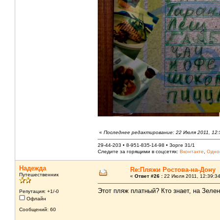
«
Последнее редактирование: 22 Июля 2011, 12:
29-44-203 • 8-951-835-14-98 • Зорге 31/1
Следите за горящими в соцсетях:
Вконтакте
,
Одно
Надежда
Re:Пляжи Ростова-на-Дону
Путешественник
«
Ответ #26 :
22 Июля 2011, 12:39:34
Этот пляж платный? Кто знает, на Зелен
Репутация: +1/-0
Офлайн
Сообщений: 60