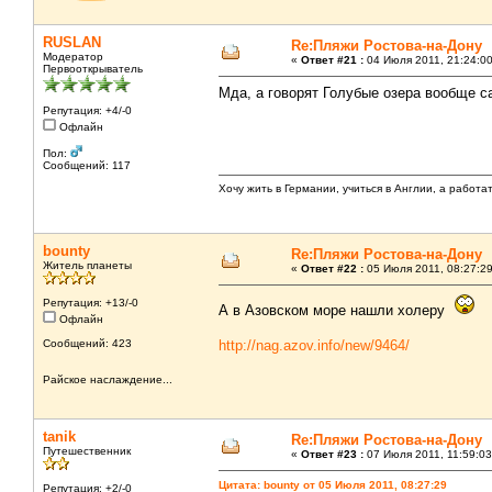
RUSLAN
Re:Пляжи Ростова-на-Дону
Модератор
«
Ответ #21 :
04 Июля 2011, 21:24:00
Первооткрыватель
Мда, а говорят Голубые озера вообще с
Репутация: +4/-0
Офлайн
Пол:
Сообщений: 117
Хочу жить в Германии, учиться в Англии, а работа
bounty
Re:Пляжи Ростова-на-Дону
Житель планеты
«
Ответ #22 :
05 Июля 2011, 08:27:29
Репутация: +13/-0
А в Азовском море нашли холеру
Офлайн
Сообщений: 423
http://nag.azov.info/new/9464/
Райское наслаждение...
tanik
Re:Пляжи Ростова-на-Дону
Путешественник
«
Ответ #23 :
07 Июля 2011, 11:59:03
Цитата: bounty от 05 Июля 2011, 08:27:29
Репутация: +2/-0