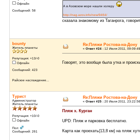
Офлайн
А в Азовском море нашли холеру
Сообщений: 58
http://nag.azov.info/new/9464/
сказала знакомому из Таганрога, говори
bounty
Re:Пляжи Ростова-на-Дону
Житель планеты
«
Ответ #24 :
12 Июля 2011, 09:09:49
Репутация: +13/-0
Говорят, это вообще была утка и происк
Офлайн
Сообщений: 423
Райское наслаждение...
Турист
Re:Пляжи Ростова-на-Дону
Администратор
«
Ответ #25 :
20 Июля 2011, 23:22:56
Житель планеты
Пляж х. Курган
Репутация: +10/-0
UPD: Пляж и парковка бесплатно.
Офлайн
Пол:
Карта как проехать(13,8 км) на пляж хут
Сообщений: 261