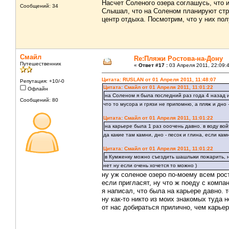
Насчет Соленого озера соглашусь, что 
Сообщений: 34
Слышал, что на Соленом планируют стро
центр отдыха. Посмотрим, что у них пол
Смайл
Re:Пляжи Ростова-на-Дону
Путешественник
«
Ответ #17 :
03 Апреля 2011, 22:09:
Цитата: RUSLAN от 01 Апреля 2011, 11:48:07
Репутация: +10/-0
Цитата: Смайл от 01 Апреля 2011, 11:01:22
Офлайн
на Соленом я была последний раз года 4 назад и
Сообщений: 80
что то мусора и грязи не припомню, а пляж и дно 
Цитата: Смайл от 01 Апреля 2011, 11:01:22
на карьере была 1 раз ооочень давно. в воду во
да какие там камни, дно - песок и глина, если кам
Цитата: Смайл от 01 Апреля 2011, 11:01:22
в Кумженку можно съездить шашлыки пожарить, н
нет ну если очень хочется то можно )
ну уж соленое озеро по-моему всем рост
если пригласят, ну что ж поеду с компа
я написал, что была на карьере давно. 
ну как-то никто из моих знакомых туда н
от нас добираться прилично, чем карьер