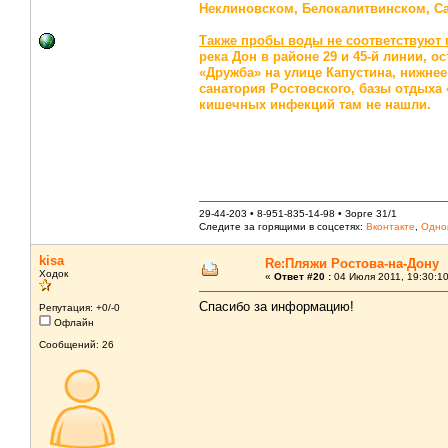
Неклиновском, Белокалитвинском, С
Также пробы воды не соответствуют 
река Дон в районе 29 и 45-й линии, о
«Дружба» на улице Капустина, нижне
санатория Ростовского, базы отдыха 
кишечных инфекций там не нашли.
29-44-203 • 8-951-835-14-98 • Зорге 31/1
Следите за горящими в соцсетях:
Вконтакте
,
Одно
kisa
Re:Пляжи Ростова-на-Дону
Ходок
«
Ответ #20 :
04 Июля 2011, 19:30:10
Спасибо за информацию!
Репутация: +0/-0
Офлайн
Сообщений: 26