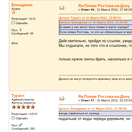
Блондинка
Re:Пляжи Ростова-на-Дону
Ходок
«
Ответ #6 :
11 Марта 2011, 17:48:26
Цитата: Турист от 11 Марта 2011, 13:55:21
Репутация: +2/-0
Цитата: Блондинка от 11 Марта 2011, 12:16:05
Офлайн
а какие у нас могут быть пляжи в черте города?
Пол:
Если пляжи Ростова, то это не обязательно в чер
Сообщений: 30
Действительно, пройдя по ссылке, увид
Юля
Мы отдыхали, из того что в ссылочке, т
только нужно зонты брать, насколько я
Деньги не могут испортить мужчину, пока есть же
Турист
Re:Пляжи Ростова-на-Дону
Администратор
«
Ответ #7 :
11 Марта 2011, 22:33:43
Житель планеты
Цитата: Блондинка от 11 Марта 2011, 17:48:26
негде спрятаться от солнца
Репутация: +10/-0
подальше от воды череда деревьев, но 
Офлайн
Пол:
Сообщений: 261