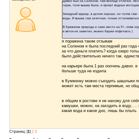
Давно был на Соленом, там вообще отлично, песок,
горка, толи вышка была, и прокат водных мотоцик
Западный карьер, в целом хорошо, но толпа там -
воды. И вышка там зачетная, только отталкиватьс
В Кумжинке природа и само место на 5+, пляж хоро
и веток не заметил, можно баржи пофоткать )
я поражена таким отзывам
на Соленом я была последний раз года 4
за что деньги платить? когда озеро тол
было действительно ничего так. единст
на карьере была 1 раз ооочень давно. в
больше туда не ездила
в Кумженку можно съездить шашлыки пож
может есть там места терпимые, но обще
в общем в ростове я не нахожу для себ
камушки, можно, на заходить в воду.....
какая вода и какое дно, лишь бы плыть
Страниц: [
1
]
2
3