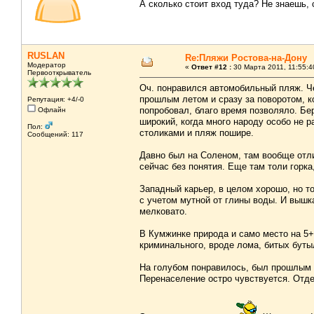
А сколько стоит вход туда? Не знаешь, 
RUSLAN
Re:Пляжи Ростова-на-Дону
Модератор
«
Ответ #12 :
30 Марта 2011, 11:55:4
Первооткрыватель
Оч. понравился автомобильный пляж. Че
прошлым летом и сразу за поворотом, к
Репутация: +4/-0
попробовал, благо время позволяло. Бер
Офлайн
широкий, когда много народу особо не 
Пол:
столиками и пляж пошире.
Сообщений: 117
Давно был на Соленом, там вообще отлич
сейчас без понятия. Еще там толи горка
Западный карьер, в целом хорошо, но то
с учетом мутной от глины воды. И вышка
мелковато.
В Кумжинке природа и само место на 5+, 
криминального, вроде лома, битых буты
На голубом понравилось, был прошлым л
Перенаселение остро чувствуется. Отде