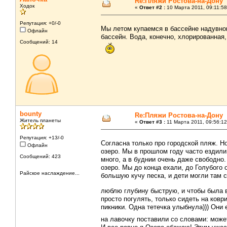
Re:Пляжи Ростова-на-Дону
Ходок
«
Ответ #2 :
10 Марта 2011, 09:11:58
Репутация: +0/-0
Мы летом купаемся в бассейне надувн
Офлайн
бассейн. Вода, конечно, хлорированная,
Сообщений: 14
bounty
Re:Пляжи Ростова-на-Дону
Житель планеты
«
Ответ #3 :
11 Марта 2011, 09:56:12
Репутация: +13/-0
Согласна только про городской пляж. Н
Офлайн
озеро. Мы в прошлом году часто ездили
Сообщений: 423
много, а в буднии очень даже свободно.
озеро. Мы до конца ехали, до Голубого о
Райское наслаждение...
большую кучу песка, и дети могли там си
люблю глубину быструю, и чтобы была 
просто погулять, только сидеть на ковр
пикники. Одна тетечка улыбнула))) Они 
на лавочку поставили со словами: може