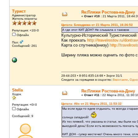
Турист
Re:Пляжи Ростова-на-Дону
Администратор
«
Ответ #10 :
21 Марта 2011, 18:44:3
Житель планеты
Цитата: Блондинка от 21 Марта 2011, 16:26:52
А где этот КИТ ДОН? Не слышала о таковом
Репутация: +10/-0
Культурно-Исторический Туристический 
Офлайн
Как проехать
http://travelrostov.ru/dontr
Пол:
Карта со спутника(внизу)
http://travelro
Сообщений: 261
Ширину пляжа можно оценить по фото с 
29-44-203 • 8-951-835-14-98 • Зорге 31/1
Следите за горящими в соцсетях:
Вконтакте
,
Одно
Stella
Re:Пляжи Ростова-на-Дону
Ходок
«
Ответ #11 :
22 Марта 2011, 11:30:1
Цитата: Alis от 21 Марта 2011, 11:53:32
Репутация: +0/-0
Мы если куда-то едем отдыхать, то всегда старае
Офлайн
Сообщений: 9
солнца складной!
Из тех пляжей, что указаны в статье, мы были н
выходной день! Если есть возможность поехать чу
КИТ ДОН - супер местечко! Очень много тени, от