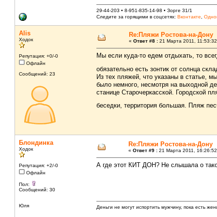
29-44-203 • 8-951-835-14-98 • Зорге 31/1
Следите за горящими в соцсетях:
Вконтакте
,
Одно
Alis
Re:Пляжи Ростова-на-Дону
Ходок
«
Ответ #8 :
21 Марта 2011, 11:53:32
Мы если куда-то едем отдыхать, то всег
Репутация: +0/-0
Офлайн
обязательно есть зонтик от солнца скл
Сообщений: 23
Из тех пляжей, что указаны в статье, 
было немного, несмотря на выходной де
станице Старочеркасской. Городской пл
беседки, территория большая. Пляж пе
Блондинка
Re:Пляжи Ростова-на-Дону
Ходок
«
Ответ #9 :
21 Марта 2011, 16:26:52
А где этот КИТ ДОН? Не слышала о так
Репутация: +2/-0
Офлайн
Пол:
Сообщений: 30
Юля
Деньги не могут испортить мужчину, пока есть же