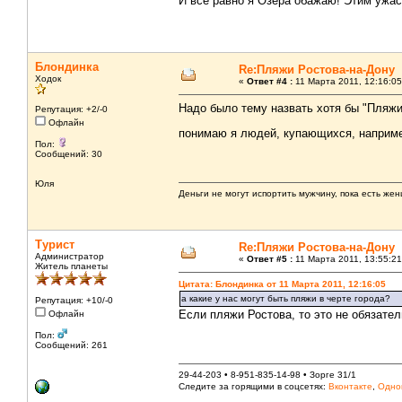
И все равно я Озера обажаю! Этим ужас
Блондинка
Re:Пляжи Ростова-на-Дону
Ходок
«
Ответ #4 :
11 Марта 2011, 12:16:05
Надо было тему назвать хотя бы "Пляжи 
Репутация: +2/-0
Офлайн
понимаю я людей, купающихся, наприме
Пол:
Сообщений: 30
Юля
Деньги не могут испортить мужчину, пока есть же
Турист
Re:Пляжи Ростова-на-Дону
Администратор
«
Ответ #5 :
11 Марта 2011, 13:55:21
Житель планеты
Цитата: Блондинка от 11 Марта 2011, 12:16:05
а какие у нас могут быть пляжи в черте города?
Репутация: +10/-0
Если пляжи Ростова, то это не обязател
Офлайн
Пол:
Сообщений: 261
29-44-203 • 8-951-835-14-98 • Зорге 31/1
Следите за горящими в соцсетях:
Вконтакте
,
Одно