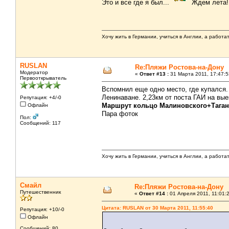
Это и все где я был...
Ждем лета!
Хочу жить в Германии, учиться в Англии, а работа
RUSLAN
Re:Пляжи Ростова-на-Дону
Модератор
«
Ответ #13 :
31 Марта 2011, 17:47:5
Первооткрыватель
Вспомнил еще одно место, где купался. 
Ленинаване. 2,23км от поста ГАИ на выез
Репутация: +4/-0
Маршрут кольцо Малиновского+Таганро
Офлайн
Пара фоток
Пол:
Сообщений: 117
Хочу жить в Германии, учиться в Англии, а работа
Смайл
Re:Пляжи Ростова-на-Дону
Путешественник
«
Ответ #14 :
01 Апреля 2011, 11:01:
Цитата: RUSLAN от 30 Марта 2011, 11:55:40
Репутация: +10/-0
Офлайн
Сообщений: 80