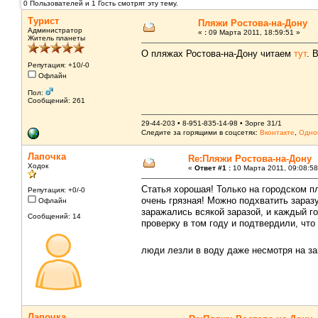
0 Пользователей и 1 Гость смотрят эту тему.
Турист
Пляжи Ростова-на-Дону
Администратор
«
:
09 Марта 2011, 18:59:51 »
Житель планеты
О пляжах Ростова-на-Дону читаем
тут
. 
Репутация: +10/-0
Офлайн
Пол:
Сообщений: 261
29-44-203 • 8-951-835-14-98 • Зорге 31/1
Следите за горящими в соцсетях:
Вконтакте
,
Одно
Лапочка
Re:Пляжи Ростова-на-Дону
Ходок
«
Ответ #1 :
10 Марта 2011, 09:08:58
Статья хорошая! Только на городском п
Репутация: +0/-0
очень грязная! Можно подхватить зараз
Офлайн
заражались всякой заразой, и каждый г
Сообщений: 14
проверку в том году и подтвердили, чт
люди лезли в воду даже несмотря на з
Лапочка