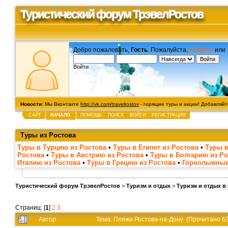
Туристический форум ТрэвелРостов
Добро пожаловать,
Гость
. Пожалуйста,
войдите
или
Войти
Новости
: Мы Вконтакте
http://vk.com/travelrostov
- горящие туры и акции! Добавляйте
САЙТ
НАЧАЛО
ПОМОЩЬ
ПОИСК
ВОЙТИ
РЕГИСТРАЦИЯ
Туры из Ростова
Туры в Турцию из Ростова
•
Туры в Египет из Ростова
•
Туры в
Ростова
•
Туры в Австрию из Ростова
•
Туры в Болгарию из Ро
Италию из Ростова
•
Туры в Грецию из Ростова
•
Горнолыжные
Туристический форум ТрэвелРостов
>
Туризм и отдых
>
Туризм и отдых в
Страниц: [
1
]
2
3
Автор
Тема: Пляжи Ростова-на-Дону (Прочитано 63