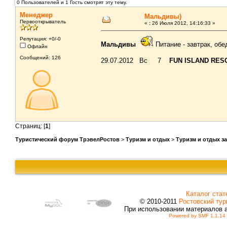
0 Пользователей и 1 Гость смотрят эту тему.
Менеджер
Мальдивы)
Первооткрыватель
«
:
26 Июля 2012, 14:16:33 »
Репутация: +0/-0
Мальдивы
Питание - завтрак, об
Офлайн
Сообщений: 126
29.07.2012 Вс 7
FUN ISLAND RESO
Страниц: [
1
]
Туристический форум ТрэвелРостов
>
Туризм и отдых
>
Туризм и отдых з
Каталог стат
© 2010-2011
Ростовский тур
При использовании материалов 
Powered by SMF 1.1.14