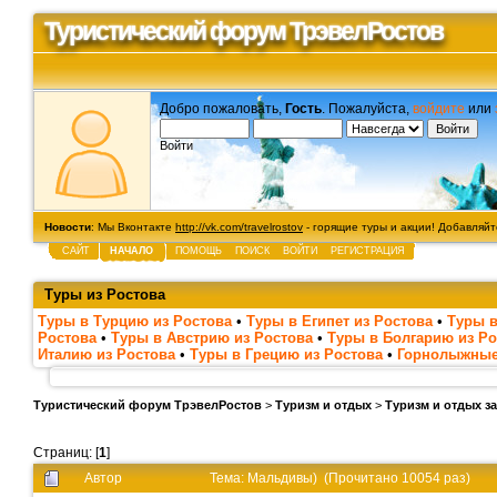
Туристический форум ТрэвелРостов
Добро пожаловать,
Гость
. Пожалуйста,
войдите
или
Войти
Новости
: Мы Вконтакте
http://vk.com/travelrostov
- горящие туры и акции! Добавляйте
САЙТ
НАЧАЛО
ПОМОЩЬ
ПОИСК
ВОЙТИ
РЕГИСТРАЦИЯ
Туры из Ростова
Туры в Турцию из Ростова
•
Туры в Египет из Ростова
•
Туры в
Ростова
•
Туры в Австрию из Ростова
•
Туры в Болгарию из Ро
Италию из Ростова
•
Туры в Грецию из Ростова
•
Горнолыжные
Туристический форум ТрэвелРостов
>
Туризм и отдых
>
Туризм и отдых з
Страниц: [
1
]
Автор
Тема: Мальдивы) (Прочитано 10054 раз)