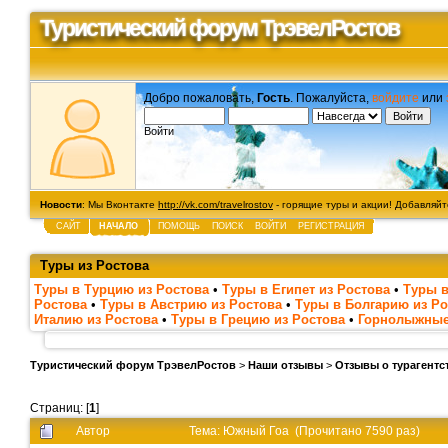
Туристический форум ТрэвелРостов
Добро пожаловать,
Гость
. Пожалуйста,
войдите
или
Войти
Новости
: Мы Вконтакте
http://vk.com/travelrostov
- горящие туры и акции! Добавляйте
САЙТ
НАЧАЛО
ПОМОЩЬ
ПОИСК
ВОЙТИ
РЕГИСТРАЦИЯ
Туры из Ростова
Туры в Турцию из Ростова
•
Туры в Египет из Ростова
•
Туры в
Ростова
•
Туры в Австрию из Ростова
•
Туры в Болгарию из Ро
Италию из Ростова
•
Туры в Грецию из Ростова
•
Горнолыжные
Туристический форум ТрэвелРостов
>
Наши отзывы
>
Отзывы о турагентс
Страниц: [
1
]
Автор
Тема: Южный Гоа (Прочитано 7590 раз)