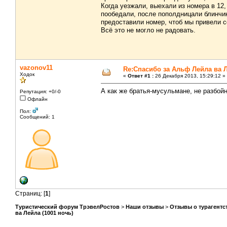
Когда уезжали, выехали из номера в 12,
пообедали, после пополдницали блинчик
предоставили номер, чтоб мы привели с
Всё это не могло не радовать.
vazonov11
Re:Спасибо за Альф Лейла ва Л
Ходок
«
Ответ #1 :
26 Декабря 2013, 15:29:12 »
А как же братья-мусульмане, не разбой
Репутация: +0/-0
Офлайн
Пол:
Сообщений: 1
Страниц: [
1
]
Туристический форум ТрэвелРостов
>
Наши отзывы
>
Отзывы о турагентс
ва Лейла (1001 ночь)