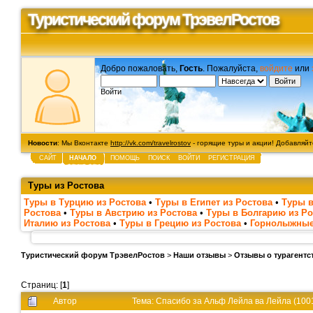
Туристический форум ТрэвелРостов
Добро пожаловать,
Гость
. Пожалуйста,
войдите
или
Войти
Новости
: Мы Вконтакте
http://vk.com/travelrostov
- горящие туры и акции! Добавляйте
САЙТ
НАЧАЛО
ПОМОЩЬ
ПОИСК
ВОЙТИ
РЕГИСТРАЦИЯ
Туры из Ростова
Туры в Турцию из Ростова
•
Туры в Египет из Ростова
•
Туры в
Ростова
•
Туры в Австрию из Ростова
•
Туры в Болгарию из Ро
Италию из Ростова
•
Туры в Грецию из Ростова
•
Горнолыжные
Туристический форум ТрэвелРостов
>
Наши отзывы
>
Отзывы о турагентс
Страниц: [
1
]
Автор
Тема: Спасибо за Альф Лейла ва Лейла (100