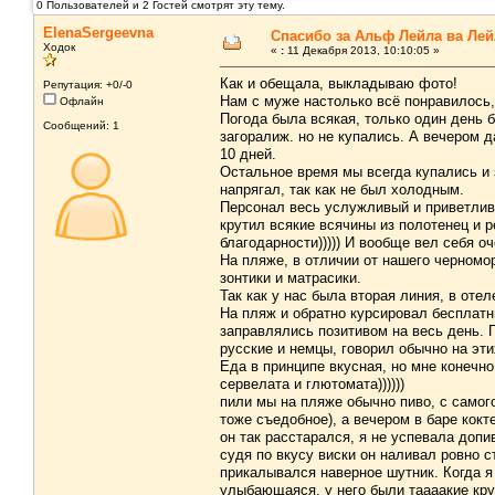
0 Пользователей и 2 Гостей смотрят эту тему.
ElenaSergeevna
Спасибо за Альф Лейла ва Лейл
Ходок
«
:
11 Декабря 2013, 10:10:05 »
Как и обещала, выкладываю фото!
Репутация: +0/-0
Нам с муже настолько всё понравилось, 
Офлайн
Погода была всякая, только один день 
Сообщений: 1
загоралиж. но не купались. А вечером 
10 дней.
Остальное время мы всегда купались и з
напрягал, так как не был холодным.
Персонал весь услужливый и приветливы
крутил всякие всячины из полотенец и р
благодарности))))) И вообще вел себя 
На пляже, в отличии от нашего черномор
зонтики и матрасики.
Так как у нас была вторая линия, в оте
На пляж и обратно курсировал бесплатн
заправлялись позитивом на весь день. П
русские и немцы, говорил обычно на этих
Еда в принципе вкусная, но мне конечно
сервелата и глютомата))))))
пили мы на пляже обычно пиво, с самого
тоже съедобное), а вечером в баре кокт
он так расстарался, я не успевала допи
судя по вкусу виски он наливал ровно с
прикалывался наверное шутник. Когда я
улыбающаяся, у него были таааакие круг