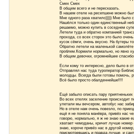
Смех Смех
В общем всего и не пересказать.
В нашем отеле на ресепшене можно было
Мне одного раза хватило))))) Мне было 
Нашёлся только один единственный небо
решаемо, можно купить в соседнем супе
Летели туда и обратно компанией транса
прохода, со всех сторон это было очен
кусок сёмги, очень вкусно. На бутеры 
Обратно летели на маленькой самолёте 
проблем.Кормили нормально, но явно ху
В общем девочки, огромнейшее спасибо, 
Если кому то интересно, дело было в от
Отправлял нас туда туроператор Библио
молодцы. Всегда были готовы помочь, р
Всё было просто обалденнейше!!!!
Ещё забыло описать пару приятненьких
Во всех отелях заселение происходит п
улетали мы вечсером, автобус нас заби
Но в отеле нам очень повезло, по прие
ещё я не поняла манёвра, привёз нас ч
говорю, нормально, я ж не знаю какие е
хватает чемоданы, кричит лучше номер 
знаю, короче привёз нас в другой номер,
присмотревшись и правда лучше, и сант