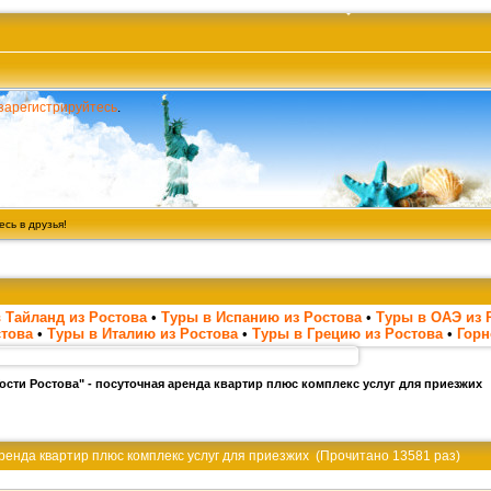
зарегистрируйтесь
.
сь в друзья!
 Тайланд из Ростова
•
Туры в Испанию из Ростова
•
Туры в ОАЭ из 
стова
•
Туры в Италию из Ростова
•
Туры в Грецию из Ростова
•
Гор
Гости Ростова" - посуточная аренда квартир плюс комплекс услуг для приезжих
 аренда квартир плюс комплекс услуг для приезжих (Прочитано 13581 раз)