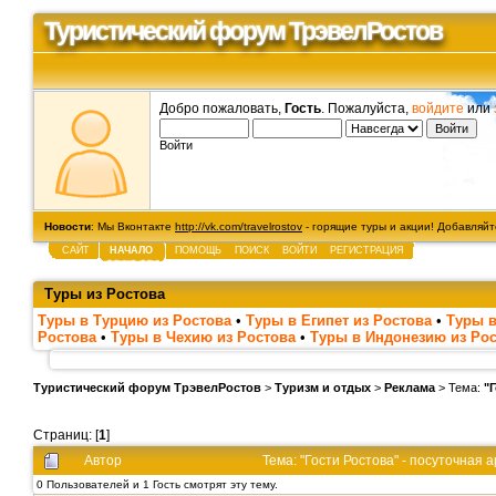
Туристический форум ТрэвелРостов
Добро пожаловать,
Гость
. Пожалуйста,
войдите
или
Войти
Новости
: Мы Вконтакте
http://vk.com/travelrostov
- горящие туры и акции! Добавляйте
САЙТ
НАЧАЛО
ПОМОЩЬ
ПОИСК
ВОЙТИ
РЕГИСТРАЦИЯ
Туры из Ростова
Туры в Турцию из Ростова
•
Туры в Египет из Ростова
•
Туры в
Ростова
•
Туры в Чехию из Ростова
•
Туры в Индонезию из Ро
Туристический форум ТрэвелРостов
>
Туризм и отдых
>
Реклама
> Тема:
"
Страниц: [
1
]
Автор
Тема: "Гости Ростова" - посуточная
0 Пользователей и 1 Гость смотрят эту тему.