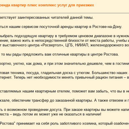
аренда квартир плюс комплекс услуг для приезжих
иветствует заинтересованных читателей данной темы.
ться нашим сервисом посуточной аренды квартир в Ростове-на-Дону.
выбрать подходящую квартиру в требуемом ценовом диапазоне в нужном 
ение, важно жить в непосредственной близости от места работы, учебы 
т выставочного центра «Росвертол», ЦГБ, НИИАП, железнодорожного во
, то мы рады предложить вам отличные квартиры в центре Ростова.
ортно, уютно, как дома, и при этом значительно дешевле, чем в гостини
товая техника, посуда, гладильная доска с утюгом. Большинство наши
ернет. Теперь нет необходимости менять привычный рацион питания – ве
ставляемых нашим квартирным отелем, поможет вам забыть, что вы в н
кзале, обеспечим трансфер до заказанной квартиры. А также отвезем и 
ь о возможном проведении досуга. При заказе квартиры вы можете напис
еста – ведь потом их может уже не оказаться в наличии!
 Ростова" принимает на себя роль заботливого хозяина, который озабоч