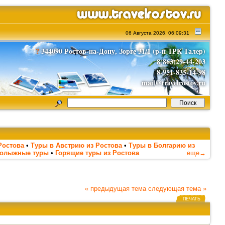
06 Августа 2026, 06:09:31
?
344090 Ростов-на-Дону, Зорге 31/1 (р-н ТРК Талер)
8(863)29-44-203
8-951-835-14-98
mail@travelrostov.ru
Ростова
•
Туры в Австрию из Ростова
•
Туры в Болгарию из
нолыжные туры
•
Горящие туры из Ростова
еще→
« предыдущая тема
следующая тема »
ПЕЧАТЬ