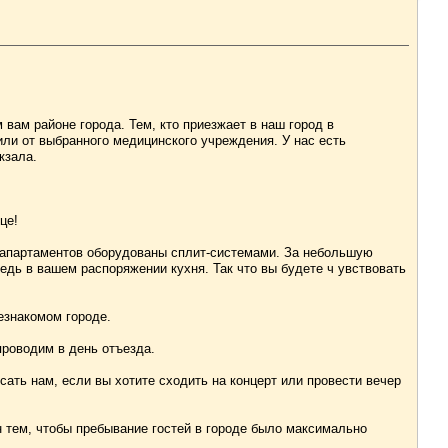
вам районе города. Тем, кто приезжает в наш город в
или от выбранного медицинского учреждения. У нас есть
кзала.
це!
х апартаментов оборудованы сплит-системами. За небольшую
дь в вашем распоряжении кухня. Так что вы будете ч увствовать
езнакомом городе.
проводим в день отъезда.
ать нам, если вы хотите сходить на концерт или провести вечер
ен тем, чтобы пребывание гостей в городе было максимально