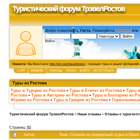
Туристический форум ТрэвелРостов
Добро пожаловать,
Гость
. Пожалуйста,
войдите
или
Войти
Новости
: Мы Вконтакте
http://vk.com/travelrostov
- горящие туры и акции! Добавляйте
САЙТ
НАЧАЛО
ПОМОЩЬ
ПОИСК
ВОЙТИ
РЕГИСТРАЦИЯ
Туры из Ростова
Туры в Турцию из Ростова
•
Туры в Египет из Ростова
•
Туры в
Ростова
•
Туры в Австрию из Ростова
•
Туры в Болгарию из Ро
Италию из Ростова
•
Туры в Грецию из Ростова
•
Горнолыжные
Туристический форум ТрэвелРостов
>
Наши отзывы
>
Отзывы о турагентс
Страниц: [
1
]
Автор
Тема: Спасибо за прекрасный отдых в Праге