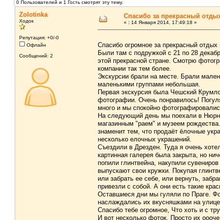
0 Пользователей и 1 Гость смотрят эту тему.
Zolotinka
Спасибо за прекрасный отдых
Ходок
«
:
14 Января 2014, 17:49:18 »
Репутация: +0/-0
Спасибо огромное за прекрасный отдых 
Офлайн
Были там с подружкой с 21 по 28 декабр
Сообщений: 2
этой прекрасной стране. Смотрю фотогр
компании так тем более.
Экскурсии брали на месте. Брали мален
маленькими группами небольшая.
Первая экскурсия была Чешский Крумлов
фотографии. Очень понравилось! Погуля
много и мы спокойно фотографировалис
На следующий день мы поехали в Нюрнб
магазинным "раем" и музеем рождества.
знаменит тем, что продаёт ёлочные укра
несколько елочных украшений.
Съездили в Дрезден. Туда я очень хоте
картинная галерея была закрыта, но нич
попили глинтвейна, накупили сувениров
выпускают свои кружки. Покупая глинтв
или забрать ее себе, или вернуть, забр
привезли с собой. А они есть такие кра
Оставшиеся дни мы гуляли по Праге. Фо
наслаждались их вкусняшками на улице 
Спасибо тебе огромное, Что хоть и с тр
И вот несколько фоток. Просто их оооче