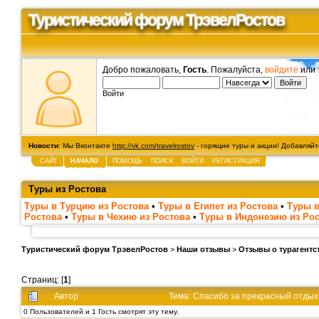
Туристический форум ТрэвелРостов
Добро пожаловать,
Гость
. Пожалуйста,
войдите
или
Войти
Новости
: Мы Вконтакте
http://vk.com/travelrostov
- горящие туры и акции! Добавляйте
САЙТ
НАЧАЛО
ПОМОЩЬ
ПОИСК
ВОЙТИ
РЕГИСТРАЦИЯ
Туры из Ростова
Туры в Турцию из Ростова
•
Туры в Египет из Ростова
•
Туры в
Ростова
•
Туры в Чехию из Ростова
•
Туры в Индонезию из Ро
Туристический форум ТрэвелРостов
>
Наши отзывы
>
Отзывы о турагентс
Страниц: [
1
]
Автор
Тема: Спасибо за прекрасный отдых
0 Пользователей и 1 Гость смотрят эту тему.