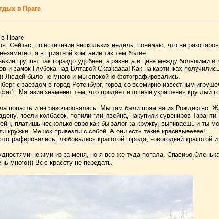
тдых в Праге
 в Праге
ря. Сейчас, по истечении нескольких недель, понимаю, что не разочаро
незаметно, а в приятной компании так тем более.
нькие группы, так гораздо удобнее, а разница в цене между большими и
в и замок Глубока над Влтавой Сказкаааа! Как на картинках получилис
))) Людей было не много и мы спокойно фотографировались.
ерг с заездом в город Ротенбург, город со всемирно известным игруш
фат". Магазин знаменит тем, что продаёт ёлочные украшения круглый го
ла попасть и не разочаровалась. Мы там были прям на их Рождество. Жа
здену, поели колбасок, попили глинтвейна, накупили сувениров Таранти
ейн, платишь несколько евро как бы залог за кружку, выпиваешь и ты м
эти кружки. Мешок привезли с собой. А они есть такие красивыеееее!
отографировались, любовались красотой города, новогодней красотой и
удностями некими из-за меня, но я все же туда попала. Спасибо,Оленька
нь много))) Всю красоту не передать.