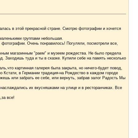
валась в этой прекрасной стране. Смотрю фотографии и хочется
 маленькими группами небольшая.
ь фотографии. Очень понравилось! Погуляли, посмотрели все,
ечным магазинным "раем" и музеем рождества. Не было предела
д. Заходишь туда и ты в сказке. Купили себе на память несколько
ль,что картинная галерея была закрыта, но ничего-будет повод,
но Кстати, в Германии традиция-на Рождество в каждом городе
ожешь или забрать ее себе, или вернуть, забрав залог Радость Мы
 наслаждались их вкусняшками на улице и в ресторанчиках. Все
,за все!