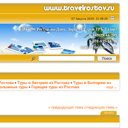
07 Августа 2026, 21:38:26
?
344090 Ростов-на-Дону, Зорге 31/1 (р-н ТРК Талер)
8(863)29-44-203
8-951-835-14-98
mail@travelrostov.ru
Ростова
•
Туры в Австрию из Ростова
•
Туры в Болгарию из
нолыжные туры
•
Горящие туры из Ростова
еще→
« предыдущая тема
следующая тема »
ПЕЧАТЬ