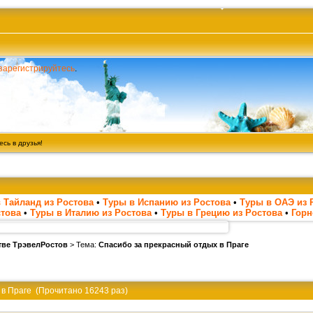
зарегистрируйтесь
.
сь в друзья!
 Тайланд из Ростова
•
Туры в Испанию из Ростова
•
Туры в ОАЭ из 
стова
•
Туры в Италию из Ростова
•
Туры в Грецию из Ростова
•
Гор
тве ТрэвелРостов
> Тема:
Спасибо за прекрасный отдых в Праге
 в Праге (Прочитано 16243 раз)