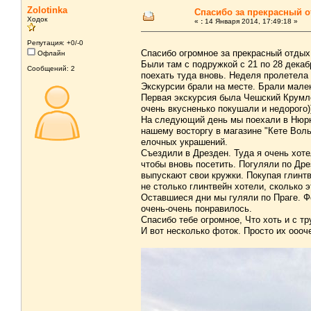
Zolotinka
Спасибо за прекрасный о
Ходок
«
:
14 Января 2014, 17:49:18 »
Репутация: +0/-0
Спасибо огромное за прекрасный отдых
Офлайн
Были там с подружкой с 21 по 28 декаб
Сообщений: 2
поехать туда вновь. Неделя пролетела 
Экскурсии брали на месте. Брали мале
Первая экскурсия была Чешский Крумло
очень вкусненько покушали и недорого
На следующий день мы поехали в Нюрнб
нашему восторгу в магазине "Кете Воль
елочных украшений.
Съездили в Дрезден. Туда я очень хоте
чтобы вновь посетить. Погуляли по Дре
выпускают свои кружки. Покупая глинтв
не столько глинтвейн хотели, сколько 
Оставшиеся дни мы гуляли по Праге. Ф
очень-очень понравилось.
Спасибо тебе огромное, Что хоть и с тр
И вот несколько фоток. Просто их оооче