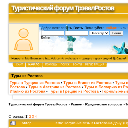
Туристический форум ТрэвелРостов
Добро пожаловать,
Гость
. Пожалуйста,
войдите
или
Войти
Новости
: Мы Вконтакте
http://vk.com/travelrostov
- горящие туры и акции! Добавляйте
САЙТ
НАЧАЛО
ПОМОЩЬ
ПОИСК
ВОЙТИ
РЕГИСТРАЦИЯ
Туры из Ростова
Туры в Турцию из Ростова
•
Туры в Египет из Ростова
•
Туры в
Ростова
•
Туры в Австрию из Ростова
•
Туры в Болгарию из Ро
Италию из Ростова
•
Туры в Грецию из Ростова
•
Горнолыжные
Туристический форум ТрэвелРостов
>
Разное
>
Юридические вопросы
> Т
Страниц: [
1
]
2
3
4
Автор
Тема: Получение визы в Ростове-на-Дону (П