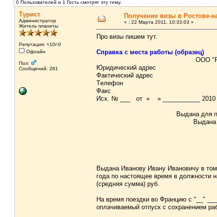
0 Пользователей и 1 Гость смотрят эту тему.
Турист
Получение визы в Ростове-н
Администратор
«
:
22 Марта 2011, 10:33:03 »
Житель планеты
Про визы пишем тут.
Репутация: +10/-0
Справка с места работы (образец)
Офлайн
ООО "Р
Пол:
Юридический адрес
Сообщений: 261
Фактический адрес
Tелефон
Факс
Исх. № ___ от « » ___________ 2010 
Выдана для п
Выдана 
Выдана Иванову Ивану Ивановичу в том,
года по настоящее время в должности н
(средняя сумма) руб.
На время поездки во Францию с "__" __
оплачиваемый отпуск с сохранением раб