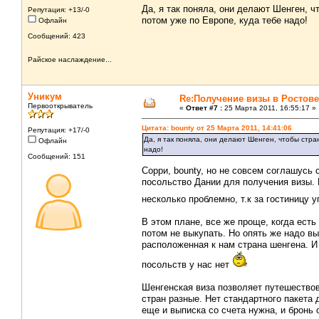
Да, я так поняла, они делают Шенген, 
Репутация: +13/-0
потом уже по Европе, куда тебе надо!
Офлайн
Сообщений: 423
Райское наслаждение...
Уникум
Re:Получение визы в Ростове
Первооткрыватель
«
Ответ #7 :
25 Марта 2011, 16:55:17 »
Цитата: bounty от 25 Марта 2011, 14:41:06
Репутация: +17/-0
Да, я так поняла, они делают Шенген, чтобы стра
Офлайн
надо!
Сообщений: 151
Сорри, bounty, но не совсем соглашусь
посольство Дании для получения визы. 
несколько проблемно, т.к за гостиницу 
В этом плане, все же проще, когда есть
потом не выкупать. Но опять же надо вы
расположенная к нам страна шенгена. И
посольств у нас нет
Шенгенская виза позволяет путешествова
стран разные. Нет стандартного пакета 
еще и выписка со счета нужна, и бронь о