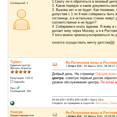
1.Смогу ли я обратиться в визовый цен
Сообщений: 1
2. Каков порядок и какие документы не
3. Вызова нет и не будет. Как понимаю,
допустим с 1 по 8 мая собираюсь быть 
гостинице, а в остальных станах живут 
соответственно и не будет?
4. Собираемся ехать вдвоем. Я живу в 
делает визу через Москву, а я в Росто
У кого можно проконсультироваться по 
хочется осуществить мечту детства))))
Турист
Re:Получение визы в Ростове
Администратор
«
Ответ #13 :
29 Марта 2011, 08:38:27 
Житель планеты
Добрый день. На странице
Оформление 
центра
, советую первым делом обратить
Репутация: +10/-0
уровне обслуживания центра.
По email 
Офлайн
Пол:
Сообщений: 261
29-44-203 • 8-951-835-14-98 • Зорге 31/1
Следите за горящими в соцсетях:
Вконтакте
,
Одно
Уникум
Re:Получение визы в Ростове
Первооткрыватель
«
Ответ #14 :
29 Марта 2011, 10:28:59 