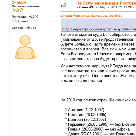
Уникум
Re:Получение визы в Ростове
Первооткрыватель
«
Ответ #9 :
27 Марта 2011, 21:11:29 »
Цитата: Maxx от 27 Марта 2011, 20:40:50
Репутация: +17/-0
Офлайн
Сообщений: 151
Тогда в какую страну нужно делать визу, чтобы п
Так это ж смотря куда Вы собираетесь 
(приглашение от друзей/родственников, 
будете большую часть времени и через 
посольство и вперед. Все слишком инд
Если Вы поедите в Швецию, например. К
согласитесь странно будет просить виз
Или нет точного маршрута? Тогда все р
все посольства так или иначе просят по
потратите у них. Оно и понятно. Никому
и даже не задержался.
На 2010 год список стран Шенгенской зо
* Австрия (1.12.1997)
* Бельгия (26.03.1995)
* Венгрия (26.12.1997)
* Германия (26.03.1995) — без Бюзинг
* Греция (26.03.2000) — без Афона
* Дания (25.03.2001) — без Гренланди