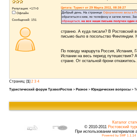
Цитата: Турист от 29 Марта 2011, 08:38:27
Репутация: +17/-0
Добрый день. На странице
Оформление визы в Р
Офлайн
обратиться к ним, по телефону и затем лично. З
Сообщений: 151
обращаться,
на все наши письма получен один о
странно. А куда писали? В Ростовский 
письмо было в посольство Финляндии. Н
По поводу маршрута Россия, Испания, Г
Испании на весь период путешествия? А 
стране. От остальной брони откажитесь.
Страниц: [
1
]
2
3
4
Туристический форум ТрэвелРостов
>
Разное
>
Юридические вопросы
> Т
Каталог стат
© 2010-2011
Ростовский тур
При использовании материалов 
Powered by SMF 1.1.14