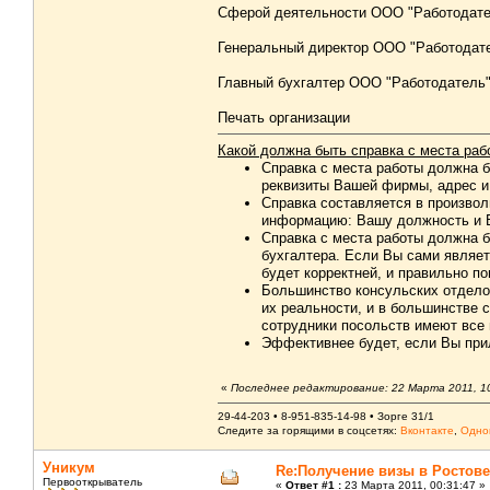
Сферой деятельности ООО "Работодател
Генеральный директор ООО "Работодат
Главный бухгалтер ООО "Работодатель"
Печать организации
Какой должна быть справка с места раб
Справка с места работы должна 
реквизиты Вашей фирмы, адрес и
Справка составляется в произво
информацию: Вашу должность и В
Справка с места работы должна б
бухгалтера. Если Вы сами являет
будет корректней, и правильно п
Большинство консульских отделов
их реальности, и в большинстве 
сотрудники посольств имеют все 
Эффективнее будет, если Вы прил
«
Последнее редактирование: 22 Марта 2011, 1
29-44-203 • 8-951-835-14-98 • Зорге 31/1
Следите за горящими в соцсетях:
Вконтакте
,
Одно
Уникум
Re:Получение визы в Ростове
Первооткрыватель
«
Ответ #1 :
23 Марта 2011, 00:31:47 »