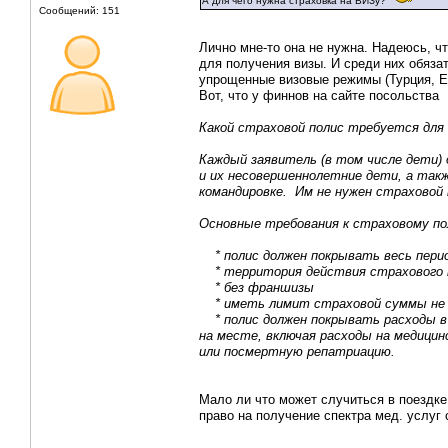
А для чего нужна страховка на ВИЗу?
Сообщений: 151
Лично мне-то она не нужна. Надеюсь, ч
для получения визы. И среди них обяза
упрощенные визовые режимы (Турция, Еги
Вот, что у финнов на сайте посольства
Какой страховой полис требуется для
Каждый заявитель (в том числе дети)
и их несовершеннолетние дети, а так
командировке. Им не нужен страховой 
Основные требования к страховому по
* полис должен покрывать весь перио
* территория действия страхового п
* без франшизы
* иметь лимит страховой суммы не м
* полис должен покрывать расходы в 
на месте, включая расходы на медици
или посмертную репатриацию.
Мало ли что может случиться в поездке.
право на получение спектра мед. услуг