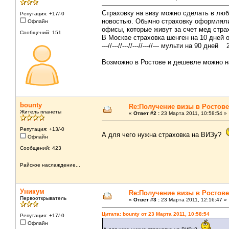
Страховку на визу можно сделать в люб
Репутация: +17/-0
новостью. Обычно страховку оформляли 
Офлайн
офисы, которые живут за счет мед стр
Сообщений: 151
В Москве страховка шенген на 10 дней 
---//---//---//---//---//--- мульти на 90 
Возможно в Ростове и дешевле можно на
bounty
Re:Получение визы в Ростове
Житель планеты
«
Ответ #2 :
23 Марта 2011, 10:58:54 »
Репутация: +13/-0
А для чего нужна страховка на ВИЗу?
Офлайн
Сообщений: 423
Райское наслаждение...
Уникум
Re:Получение визы в Ростове
Первооткрыватель
«
Ответ #3 :
23 Марта 2011, 12:16:47 »
Цитата: bounty от 23 Марта 2011, 10:58:54
Репутация: +17/-0
Офлайн