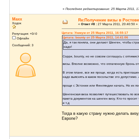
«
Последнее редактирование: 25 Марта 2011, 17
Maxx
Re:Получение визы в Ростове
Ходок
«
Ответ #8 :
27 Марта 2011, 20:40:50 »
Цитата: Уникум от 25 Марта 2011, 16:55:17
Репутация: +0/-0
Цитата: bounty от 25 Марта 2011, 14:41:06
Офлайн
Да, я так поняла, они делают Шенген, чтобы стр
Сообщений: 3
надо!
Сорри, bounty, но не совсем соглашусь с оптими
визы. Вполне возможно, что оплаченную бронь оте
В этом плане, все же проще, когда есть приглаше
надо выяснять в каком посольстве это допустимо.
проще с Эстонии или Финляндии начать. Но их по
Шенгенская виза позволяет путешествовать по все
пакета документов на шенген визу. Кто-то просит 
и т.д
Тогда в какую страну нужно делать визу
Европе?