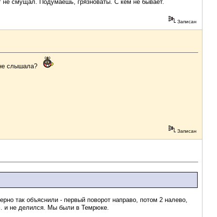
 не смущал. Подумаешь, грязноваты. С кем не бывает.
Записан
о не слышала?
Записан
мерно так объяснили - первый поворот направо, потом 2 налево,
. и не делился. Мы были в Темрюке.