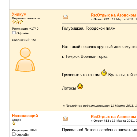
Уникум
Re:Отдых на Азовском
Первооткрыватель
«
Ответ #32 :
11 Марта 2011, 1
Голубицкая. Городской пляж
Репутация: +17/-0
Офлайн
Сообщений: 151
Вот такой песочек крупный или камушк
г. Темрюк Военная горка
Грязевые что-то там
Вулканы, гейзе
Лотосы
«
Последнее редактирование: 11 Марта 2011, 1
Начинающий
Re:Отдых на Азовском
Ходок
«
Ответ #33 :
16 Марта 2011, 0
Прикольно! Лотосы особенно впечатлил
Репутация: +0/-0
Офлайн