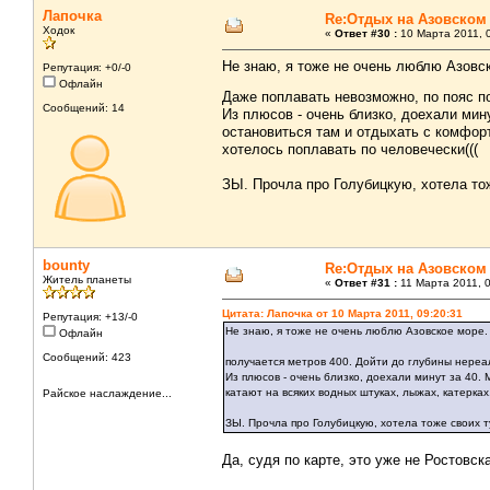
Лапочка
Re:Отдых на Азовском
Ходок
«
Ответ #30 :
10 Марта 2011, 0
Не знаю, я тоже не очень люблю Азовск
Репутация: +0/-0
Офлайн
Даже поплавать невозможно, по пояс п
Сообщений: 14
Из плюсов - очень близко, доехали мин
остановиться там и отдыхать с комфорт
хотелось поплавать по человечески(((
ЗЫ. Прочла про Голубицкую, хотела тож
bounty
Re:Отдых на Азовском
Житель планеты
«
Ответ #31 :
11 Марта 2011, 0
Цитата: Лапочка от 10 Марта 2011, 09:20:31
Репутация: +13/-0
Не знаю, я тоже не очень люблю Азовское море. 
Офлайн
Сообщений: 423
получается метров 400. Дойти до глубины нереа
Из плюсов - очень близко, доехали минут за 40.
катают на всяких водных штуках, лыжах, катерках
Райское наслаждение...
ЗЫ. Прочла про Голубицкую, хотела тоже своих т
Да, судя по карте, это уже не Ростовс