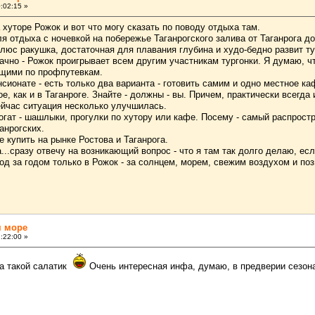
:02:15 »
 хуторе Рожок и вот что могу сказать по поводу отдыха там.
ля отдыха с ночевкой на побережье Таганрогского залива от Таганрога до
люс ракушка, достаточная для плавания глубина и худо-бедно развит ту
ачно - Рожок проигрывает всем другим участникам тургонки. Я думаю, 
щими по профпутевкам.
ансионате - есть только два варианта - готовить самим и одно местное 
, как и в Таганроге. Знайте - должны - вы. Причем, практически всегда и
ейчас ситуация несколько улучшилась.
огат - шашлыки, прогулки по хутору или кафе. Посему - самый распрост
анрогских.
е купить на рынке Ростова и Таганрога.
...сразу отвечу на возникающий вопрос - что я там так долго делаю, есл
д за годом только в Рожок - за солнцем, морем, свежим воздухом и поз
м море
:22:00 »
за такой салатик
Очень интересная инфа, думаю, в предверии сезона