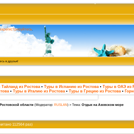
зарегистрируйтесь
.
сь в друзья!
 Тайланд из Ростова
•
Туры в Испанию из Ростова
•
Туры в ОАЭ из 
стова
•
Туры в Италию из Ростова
•
Туры в Грецию из Ростова
•
Гор
 Ростовской области
(Модератор:
RUSLAN
) > Тема:
Отдых на Азовском море
читано 112564 раз)