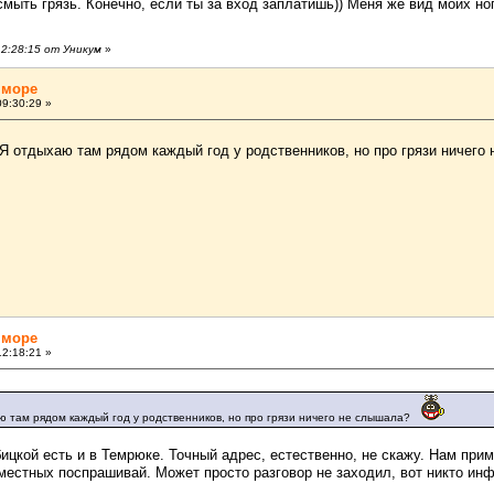
ть грязь. Конечно, если ты за вход заплатишь)) Меня же вид моих ног
2:28:15 от Уникум
»
 море
9:30:29 »
? Я отдыхаю там рядом каждый год у родственников, но про грязи ничег
 море
2:18:21 »
аю там рядом каждый год у родственников, но про грязи ничего не слышала?
бицкой есть и в Темрюке. Точный адрес, естественно, не скажу. Нам при
местных поспрашивай. Может просто разговор не заходил, вот никто инф