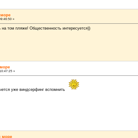
 море
9:46:50 »
ь на том пляже! Общественность интересуется))
 море
10:47:25 »
ется уже виндсерфинг вспомнить
м море