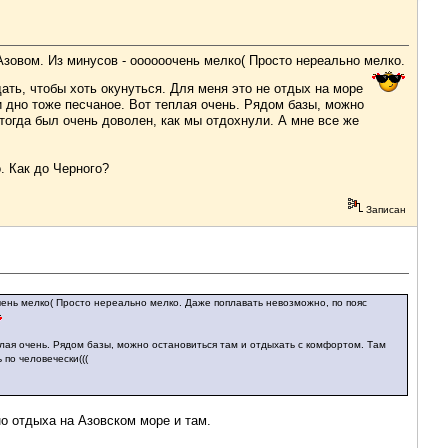
Азовом. Из минусов - оооооочень мелко( Просто нереально мелко.
ать, чтобы хоть окунуться. Для меня это не отдых на море
и дно тоже песчаное. Вот теплая очень. Рядом базы, можно
тогда был очень доволен, как мы отдохнули. А мне все же
. Как до Черного?
Записан
очень мелко( Просто нереально мелко. Даже поплавать невозможно, по пояс
плая очень. Рядом базы, можно остановиться там и отдыхать с комфортом. Там
 по человечески(((
но отдыха на Азовском море и там.