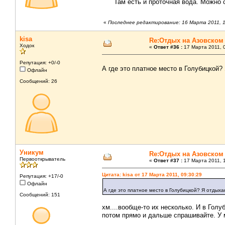
Там есть и проточная вода. Можно смы
«
Последнее редактирование: 16 Марта 2011, 1
kisa
Re:Отдых на Азовском
Ходок
«
Ответ #36 :
17 Марта 2011, 0
Репутация: +0/-0
А где это платное место в Голубицкой
Офлайн
Сообщений: 26
Уникум
Re:Отдых на Азовском
Первооткрыватель
«
Ответ #37 :
17 Марта 2011, 1
Цитата: kisa от 17 Марта 2011, 09:30:29
Репутация: +17/-0
Офлайн
А где это платное место в Голубицкой? Я отдых
Сообщений: 151
хм....вообще-то их несколько. И в Голу
потом прямо и дальше спрашивайте. У 