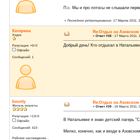
П.с. Мы и про лотосы не слышали первы
«
Последнее редактирование: 17 Марта 2011, 1
Катерина
Re:Отдых на Азовском
Ходок
«
Ответ #38 :
17 Марта 2011, 1
Добрый день! Кто отдыхал в Натальевк
Репутация: +0/-0
Офлайн
Сообщений: 1
bounty
Re:Отдых на Азовском
Житель планеты
«
Ответ #39 :
18 Марта 2011, 0
Репутация: +13/-0
В Натальевке я знаю детский лагерь "
Офлайн
Сообщений: 423
Мелко, конечно, как и везде в Азовско
Райское наслаждение...