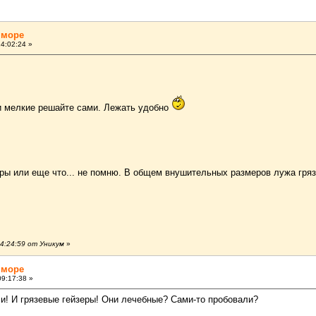
 море
4:02:24 »
и мелкие решайте сами. Лежать удобно
ры или еще что... не помню. В общем внушительных размеров лужа гря
4:24:59 от Уникум
»
 море
9:17:38 »
и! И грязевые гейзеры! Они лечебные? Сами-то пробовали?