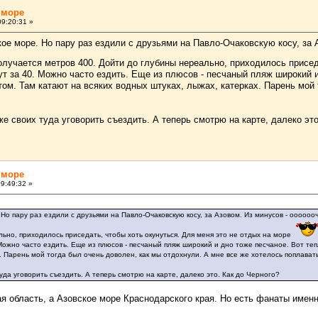
 море
9:20:31 »
ое море. Но пару раз ездили с друзьями на Павло-Очаковскую косу, за 
олучается метров 400. Дойти до глубины нереально, приходилось присед
ут за 40. Можно часто ездить. Еще из плюсов - песчаный пляж широкий 
ом. Там катают на всяких водных штуках, лыжах, катерках. Парень мой 
е своих туда уговорить съездить. А теперь смотрю на карте, далеко это
 море
9:49:32 »
Но пару раз ездили с друзьями на Павло-Очаковскую косу, за Азовом. Из минусов - ооооо
льно, приходилось приседать, чтобы хоть окунуться. Для меня это не отдых на море
 Можно часто ездить. Еще из плюсов - песчаный пляж широкий и дно тоже песчаное. Вот те
. Парень мой тогда был очень доволен, как мы отдохнули. А мне все же хотелось поплавать
уда уговорить съездить. А теперь смотрю на карте, далеко это. Как до Черного?
кая область, а Азовское море Краснодарского края. Но есть фанаты имен