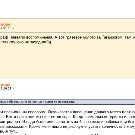
 море
9:31:05 »
ра))) Навеяло воспоминания. А вот грязевое болото за Таганрогом, там
 так глубоко не заходили)))
 море
2:26:23 »
зевые гейзеры! Они лечебные? Сами-то пробовали?
ем правильным способом. Оказывается посещение данного места платное.
тся. Вот и приехали мы ни свет ни заря. Когда нормальные туристы и п
онтролера. И надо было или заплатить за 4 взрослых и ребенка или без 
 рассказали. Кроме меня никто не рискнул опустить конечность в жижу.
. А тут...