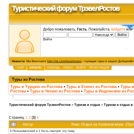
Туристический форум ТрэвелРостов
Добро пожаловать,
Гость
. Пожалуйста,
войдите
или
Войти
Новости
: Мы Вконтакте
http://vk.com/travelrostov
- горящие туры и акции! Добавляйте
САЙТ
НАЧАЛО
ПОМОЩЬ
ПОИСК
ВОЙТИ
РЕГИСТРАЦИЯ
Туры из Ростова
Туры в Турцию из Ростова
•
Туры в Египет из Ростова
•
Туры в
Ростова
•
Туры в Чехию из Ростова
•
Туры в Индонезию из Ро
Туристический форум ТрэвелРостов
>
Туризм и отдых
>
Туризм и отдых в
Страниц:
1
2
[
3
]
4
Автор
Тема: Отдых на Азовском море (Про
0 Пользователей и 1 Гость смотрят эту тему.