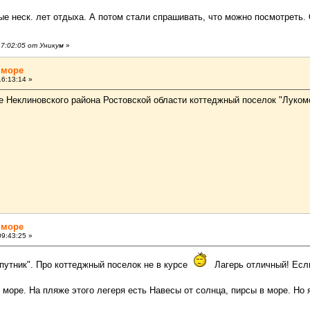
е неск. лет отдыха. А потом стали спрашивать, что можно посмотреть.
7:02:05 от Уникум
»
 море
6:13:14 »
е Неклиновского района Ростовской области коттеджный поселок "Лукомо
 море
9:43:25 »
Спутник". Про коттеджный поселок не в курсе
Лагерь отличный! Если
м море. На пляже этого легеря есть Навесы от солнца, пирсы в море. Н