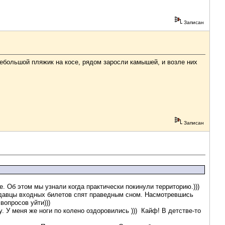
Записан
 небольшой пляжик на косе, рядом заросли камышей, и возле них
Записан
 Об этом мы узнали когда практически покинули территорию.)))
родавцы входных билетов спят праведным сном. Насмотревшись
вопросов уйти)))
 У меня же ноги по колено оздоровились ))) Кайф! В детстве-то