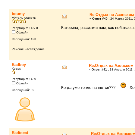
bounty
Re:Отдых на Азовском
Житель планеты
«
Ответ #40 :
24 Марта 2011, 0
Катерина, расскажи нам, как побываеш
Репутация: +13/-0
Офлайн
Сообщений: 423
Райское наслаждение...
Badboy
Re:Отдых на Азовском
Ходок
«
Ответ #41 :
18 Апреля 2011, 
Репутация: +1/-0
Офлайн
Когда уже тепло начнется???
Хоч
Сообщений: 39
Radiocat
Re:Отдых на Азовско