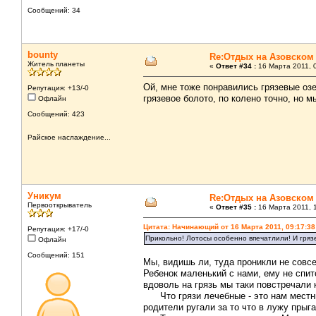
Сообщений: 34
bounty
Re:Отдых на Азовском
Житель планеты
«
Ответ #34 :
16 Марта 2011, 0
Ой, мне тоже понравились грязевые озе
Репутация: +13/-0
грязевое болото, по колено точно, но мы
Офлайн
Сообщений: 423
Райское наслаждение...
Уникум
Re:Отдых на Азовском
Первооткрыватель
«
Ответ #35 :
16 Марта 2011, 1
Цитата: Начинающий от 16 Марта 2011, 09:17:38
Репутация: +17/-0
Прикольно! Лотосы особенно впечатлили! И гря
Офлайн
Сообщений: 151
Мы, видишь ли, туда проникли не совс
Ребенок маленький с нами, ему не спи
вдоволь на грязь мы таки повстречали к
Что грязи лечебные - это нам местные
родители ругали за то что в лужу прыгаю