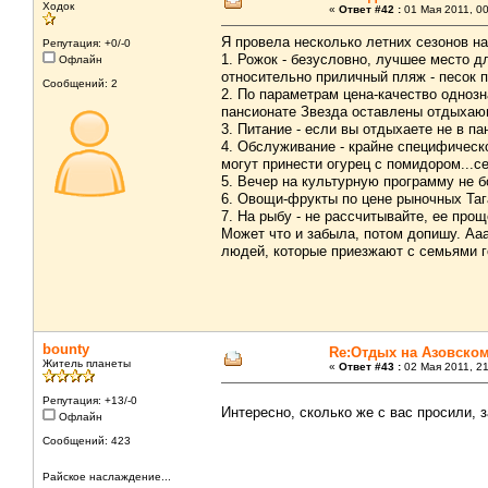
Ходок
«
Ответ #42 :
01 Мая 2011, 00
Я провела несколько летних сезонов на
Репутация: +0/-0
1. Рожок - безусловно, лучшее место д
Офлайн
относительно приличный пляж - песок п
Сообщений: 2
2. По параметрам цена-качество однозн
пансионате Звезда оставлены отдыхаю
3. Питание - если вы отдыхаете не в п
4. Обслуживание - крайне специфическое
могут принести огурец с помидором...с
5. Вечер на культурную программу не б
6. Овощи-фрукты по цене рыночных Таг
7. На рыбу - не рассчитывайте, ее прощ
Может что и забыла, потом допишу. Ааа
людей, которые приезжают с семьями го
bounty
Re:Отдых на Азовско
Житель планеты
«
Ответ #43 :
02 Мая 2011, 21
Репутация: +13/-0
Интересно, сколько же с вас просили, 
Офлайн
Сообщений: 423
Райское наслаждение...