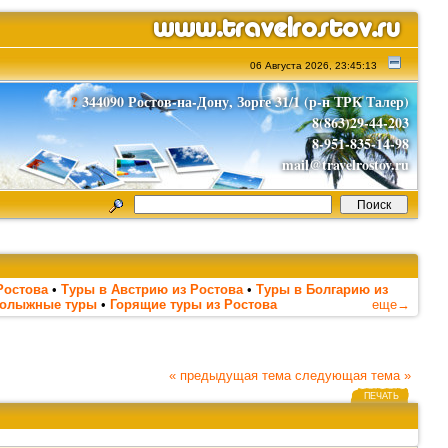
06 Августа 2026, 23:45:13
?
344090 Ростов-на-Дону, Зорге 31/1 (р-н ТРК Талер)
8(863)29-44-203
8-951-835-14-98
mail@travelrostov.ru
Ростова
•
Туры в Австрию из Ростова
•
Туры в Болгарию из
нолыжные туры
•
Горящие туры из Ростова
еще→
« предыдущая тема
следующая тема »
ПЕЧАТЬ